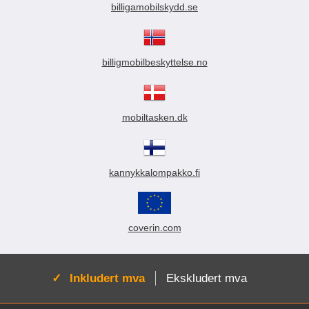
billigamobilskydd.se
billigmobilbeskyttelse.no
mobiltasken.dk
kannykkalompakko.fi
coverin.com
Aktiv:
Inkludert mva
Ekskludert mva