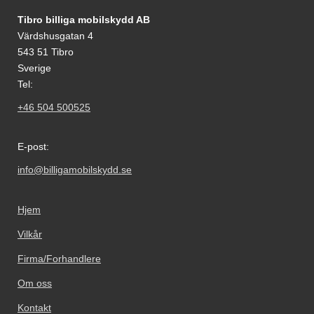
Footer-innhold Blandet informasjon og le
Tibro billiga mobilskydd AB
Värdshusgatan 4
543 51 Tibro
Sverige
Tel:
+46 504 500525
E-post:
info@billigamobilskydd.se
Hjem
Vilkår
Firma/Forhandlere
Om oss
Kontakt