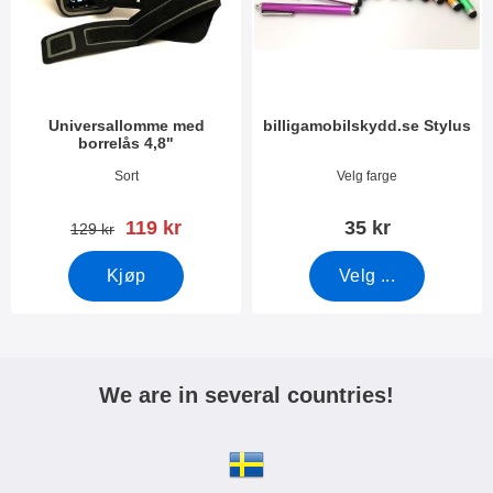
r
r
e
Universallomme med
billigamobilskydd.se Stylus
borrelås 4,8"
Varenummer 3388
Varenummer 7666
Sort
Velg farge
ny pris
119 kr
35 kr
gammel pris
129 kr
Kjøp
Velg ...
We are in several countries!