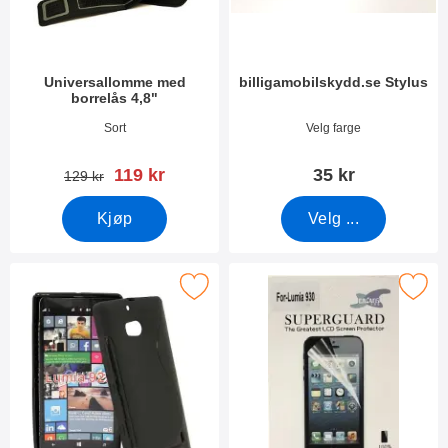
Universallomme med
billigamobilskydd.se Stylus
borrelås 4,8"
Varenummer 3388
Varenummer 7666
Sort
Velg farge
ny pris
119 kr
35 kr
gammel pris
129 kr
Kjøp
Velg ...
Merk s-Line Deksel Nokia Lumia 930 som favoritt
Merk skjermbeskyttelse Nokia L