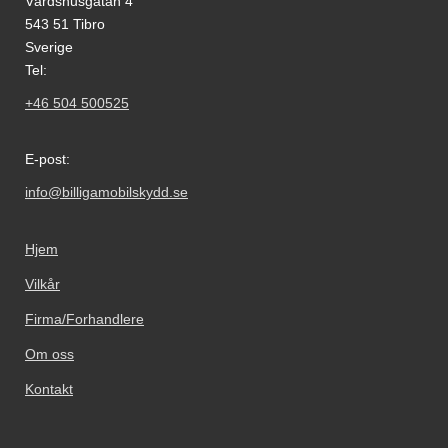
Värdshusgatan 4
543 51 Tibro
Sverige
Tel:
+46 504 500525
E-post:
info@billigamobilskydd.se
Hjem
Vilkår
Firma/Forhandlere
Om oss
Kontakt