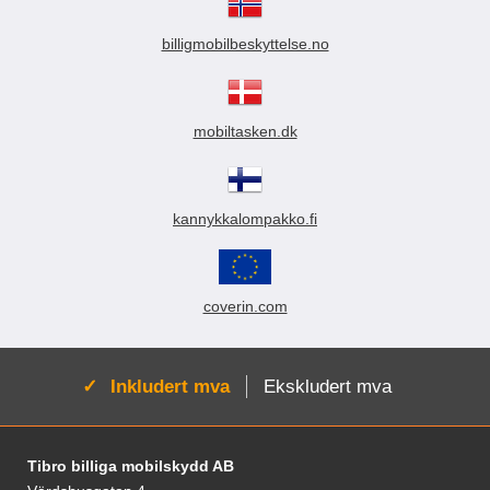
billigmobilbeskyttelse.no
mobiltasken.dk
kannykkalompakko.fi
coverin.com
Aktiv:
Inkludert mva
Ekskludert mva
Footer-innhold Blandet informasjon og le
Tibro billiga mobilskydd AB