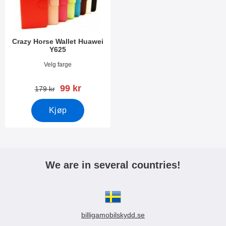
Crazy Horse Wallet Huawei
Y625
Varenummer 17672
Velg farge
ny pris
99 kr
gammel pris
179 kr
Kjøp
We are in several countries!
billigamobilskydd.se