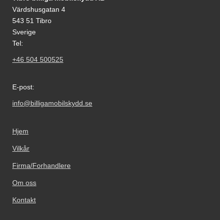
Värdshusgatan 4
543 51 Tibro
Sverige
Tel:
+46 504 500525
E-post:
info@billigamobilskydd.se
Hjem
Vilkår
Firma/Forhandlere
Om oss
Kontakt