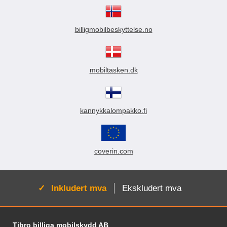
billigmobilbeskyttelse.no
mobiltasken.dk
kannykkalompakko.fi
coverin.com
Aktiv:
Inkludert mva
Ekskludert mva
Footer-innhold Blandet informasjon og le
Tibro billiga mobilskydd AB