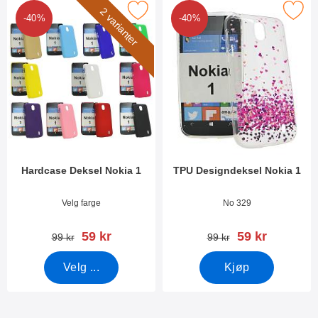
Merk hardcase Deksel Nokia 1 som favoritt
Merk tPU Designdeksel Noki
2 varianter
-40%
-40%
Hardcase Deksel Nokia 1
TPU Designdeksel Nokia 1
Varenummer 27814
Varenummer 27830
Velg farge
No 329
ny pris
ny pris
59 kr
59 kr
gammel pris
gammel pris
99 kr
99 kr
Velg ...
Kjøp