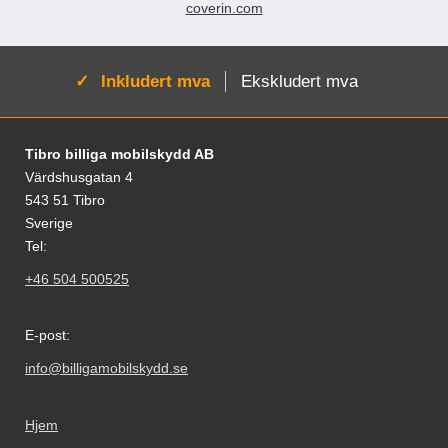
coverin.com
Aktiv:
Inkludert mva
Ekskludert mva
Footer-innhold Blandet informasjon og le
Tibro billiga mobilskydd AB
Värdshusgatan 4
543 51 Tibro
Sverige
Tel:
+46 504 500525
E-post:
info@billigamobilskydd.se
Hjem