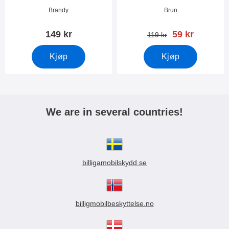
Varenummer 39075
Varenummer 34093
Brandy
Brun
ny pris
149 kr
59 kr
gammel pris
119 kr
Kjøp
Kjøp
We are in several countries!
billigamobilskydd.se
billigmobilbeskyttelse.no