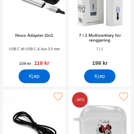
Hoco Adapter 2in1
7 i 1 Multiverktøy for
rengjøring
Varenummer 38833
Varenummer 49904
USB C till USB C & Aux 3.5 mm
7 i 1
ny pris
119 kr
199 kr
gammel pris
229 kr
Kjøp
Kjøp
Merk auxkabel / Audio Cable 3.5 mm som favoritt
Merk apple AirPods (3rd Generation)
-34%