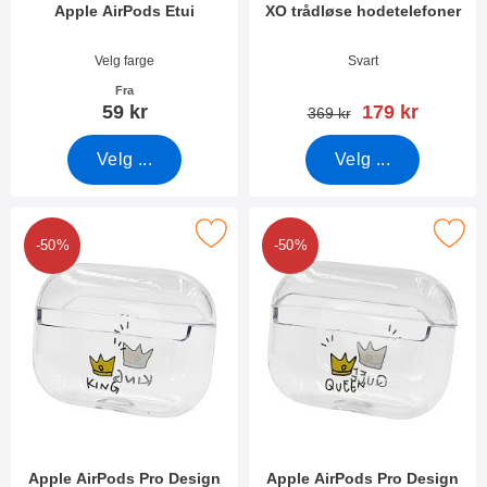
Apple AirPods Etui
XO trådløse hodetelefoner
Varenummer 34078
Varenummer 50497
Velg farge
Svart
Fra
ny pris
59 kr
179 kr
gammel pris
369 kr
Velg ...
Velg ...
Merk apple AirPods Pro Design Etui som favoritt
Merk apple AirPods Pro Desig
-50%
-50%
Apple AirPods Pro Design
Apple AirPods Pro Design