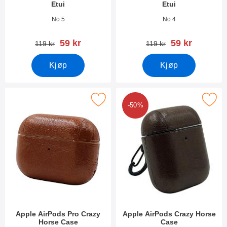
Etui
Etui
Varenummer 39092
Varenummer 39091
No 5
No 4
ny pris
ny pris
59 kr
59 kr
gammel pris
gammel pris
119 kr
119 kr
Kjøp
Kjøp
Merk apple AirPods Pro Crazy Horse Case som favoritt
Merk apple AirPods Crazy Hors
-50%
Apple AirPods Pro Crazy
Apple AirPods Crazy Horse
Horse Case
Case