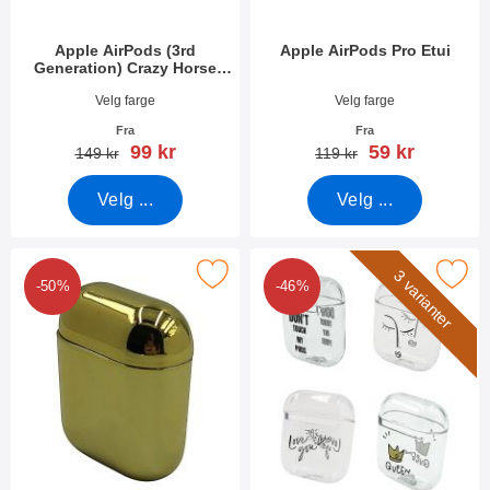
Apple AirPods (3rd
Apple AirPods Pro Etui
Generation) Crazy Horse
Case
Varenummer 44467
Varenummer 39052
Velg farge
Velg farge
Fra
Fra
ny pris
ny pris
99 kr
59 kr
gammel pris
gammel pris
149 kr
119 kr
Velg ...
Velg ...
Merk apple AirPods Metallic Case som favoritt
Merk apple AirPods Design 
3 varianter
-50%
-46%