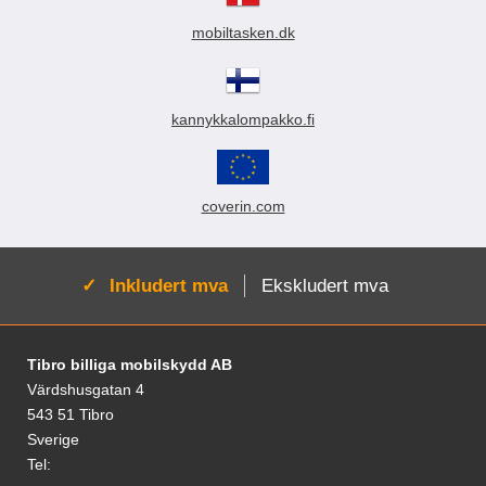
mobiltasken.dk
kannykkalompakko.fi
coverin.com
Aktiv:
Inkludert mva
Ekskludert mva
Footer-innhold Blandet informasjon og le
Tibro billiga mobilskydd AB
Värdshusgatan 4
543 51 Tibro
Sverige
Tel: