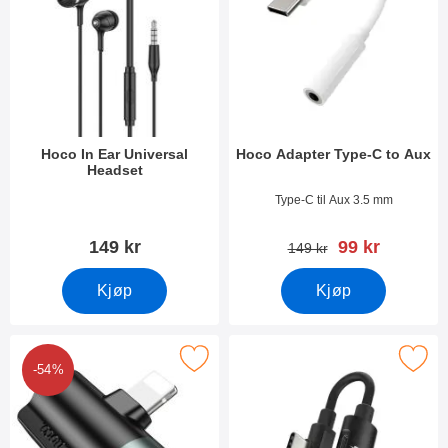
Hoco In Ear Universal
Hoco Adapter Type-C to Aux
Headset
Varenummer 20895
Varenummer 40481
Type-C til Aux 3.5 mm
ny pris
149 kr
99 kr
gammel pris
149 kr
Kjøp
Kjøp
Merk hoco Adapter 2in1 som favoritt
Merk hoco Adapter 2in1
-54%