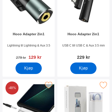
Hoco Adapter 2in1
Hoco Adapter 2in1
Varenummer 44107
Varenummer 38834
Lightning til Lightning & Aux 3.5
USB C till USB C & Aux 3.5 mm
ny pris
129 kr
229 kr
gammel pris
279 kr
Kjøp
Kjøp
Merk hoco Adapter 2in1 som favoritt
Merk 7 i 1 Multiverktøy for ren
-48%