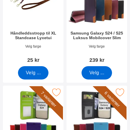
Håndleddsstropp til XL
Samsung Galaxy S24 / S25
Standcase Lyxetui
Luksus Mobilcover Slim
Varenummer 50276
Varenummer 55259
Velg farge
Velg farge
25 kr
239 kr
Velg ...
Velg ...
Horse Wallet Samsung Galaxy S24 5G (SM-S921B/DS) som favor
Merk new Standcase Wallet Samsung Gal
7 varianter
6 varianter