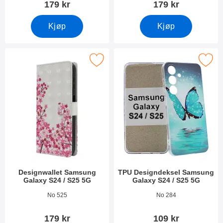
179 kr
179 kr
Kjøp
Kjøp
k designwallet Samsung Galaxy S24 / S25 5G som favoritt
Merk tPU Designdeksel Samsung Galax
Designwallet Samsung
TPU Designdeksel Samsung
Galaxy S24 / S25 5G
Galaxy S24 / S25 5G
Varenummer 50250
Varenummer 50635
No 525
No 284
179 kr
109 kr