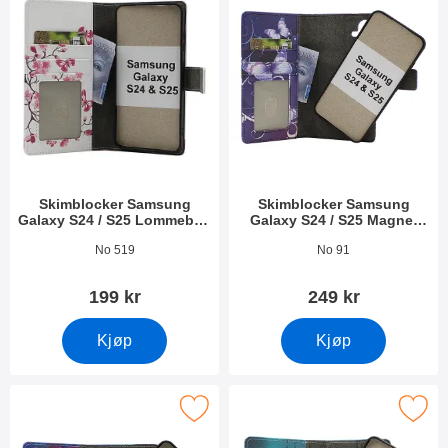
Skimblocker Samsung
Skimblocker Samsung
Galaxy S24 / S25 Lommebok
Galaxy S24 / S25 Magnet
Deksel Design
Lommebok Deksel Design
Varenummer 52708
Varenummer 52709
No 519
No 91
199 kr
249 kr
Kjøp
Kjøp
Samsung Galaxy S24 / S25 Magnet Lommebok Deksel Design so
Merk skimblocker Samsung Galaxy S24 5G Magnet