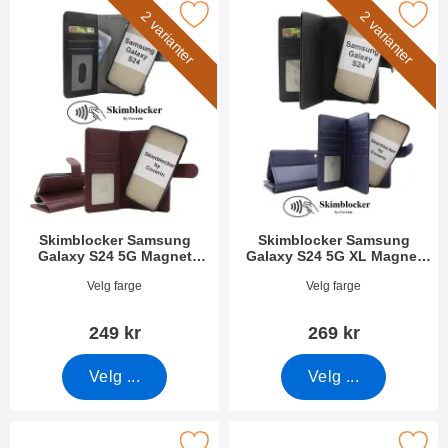
cker Samsung Galaxy S24 5G Magnet Lommebok Deksel som fav
Merk skimblocker Samsung Galaxy S24 5G XL M
2 varianter
2 varianter
Skimblocker Samsung
Skimblocker Samsung
Galaxy S24 5G Magnet
Galaxy S24 5G XL Magnet
Lommebok Deksel
Lommebok Deksel
Varenummer 51144
Varenummer 51145
Velg farge
Velg farge
249 kr
269 kr
Velg ...
Velg ...
er Samsung Galaxy S24 / S25 Lommebok Deksel Design som fa
Merk skimblocker Samsung Galaxy S24 / S25 L