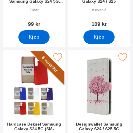
Samsung Galaxy S24 5G
Galaxy S24 / S25
(SM-S921B/DS)
Varenummer 49905
Varenummer 52712
Clear
Mørkeblå
99 kr
109 kr
Kjøp
Kjøp
ase Deksel Samsung Galaxy S24 5G (SM-S921B/DS) som favor
Merk designwallet Samsung Galaxy S
6 varianter
Hardcase Deksel Samsung
Designwallet Samsung
Galaxy S24 5G (SM-
Galaxy S24 / S25 5G