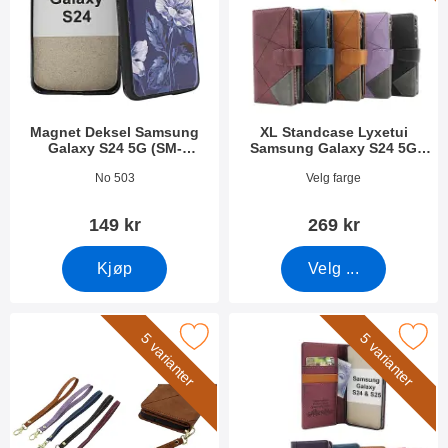
Magnet Deksel Samsung
XL Standcase Lyxetui
Galaxy S24 5G (SM-
Samsung Galaxy S24 5G
S921B/DS)
(SM-S921B/DS)
Varenummer 49849
Varenummer 49864
No 503
Velg farge
149 kr
269 kr
Kjøp
Velg ...
rk håndleddsstropp til XL Standcase Lyxetui som favoritt
Merk samsung Galaxy S24 / S25 Luksus 
5 varianter
5 varianter