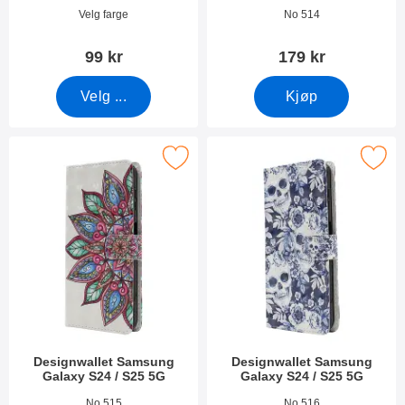
S921B/DS)
Varenummer 49907
Varenummer 50259
Velg farge
No 514
99 kr
179 kr
Velg ...
Kjøp
k designwallet Samsung Galaxy S24 / S25 5G som favoritt
Merk designwallet Samsung Galaxy S
Designwallet Samsung
Designwallet Samsung
Galaxy S24 / S25 5G
Galaxy S24 / S25 5G
Varenummer 50258
Varenummer 50257
No 515
No 516