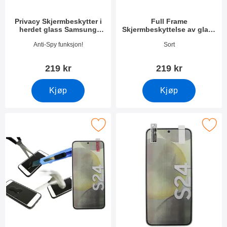
Privacy Skjermbeskytter i
Full Frame
herdet glass Samsung
Skjermbeskyttelse av glass
Galaxy S24 5G
Samsung Galaxy S24 5G
Varenummer 50395
Varenummer 49893
Anti-Spy funksjon!
Sort
(SM-S921B/DS)
219 kr
219 kr
Kjøp
Kjøp
yttelse av glass Samsung Galaxy S24 5G (SM-S921B/DS) som f
Merk skjermbeskyttelse Samsung Galaxy S2