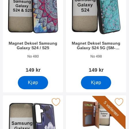
Magnet Deksel Samsung
Magnet Deksel Samsung
Galaxy S24 / S25
Galaxy S24 5G (SM-
S921B/DS)
Varenummer 52698
Varenummer 49850
No 480
No 498
149 kr
149 kr
Kjøp
Kjøp
et Deksel Samsung Galaxy S24 5G (SM-S921B/DS) som favori
Merk xL Standcase Lyxetui Samsung Galaxy 
5 varianter