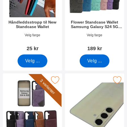
Håndleddsstropp til New
Flower Standcase Wallet
Standcase Wallet
Samsung Galaxy S24 5G
(SM-S921B/DS)
Varenummer 40789
Varenummer 49878
Velg farge
Velg farge
25 kr
189 kr
Velg ...
Velg ...
msung Galaxy S24 / S25 5G CardCase Lyx Deksel som favoritt
Merk kameraglass Samsung Galaxy S24 5
3 varianter