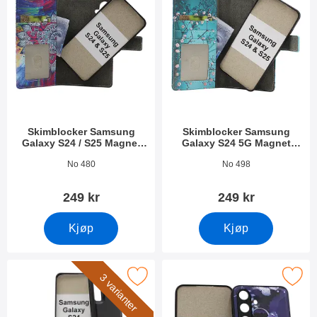
Skimblocker Samsung
Skimblocker Samsung
Galaxy S24 / S25 Magnet
Galaxy S24 5G Magnet
Lommebok Deksel Design
Lommebok Deksel Design
Varenummer 52710
Varenummer 52434
No 480
No 498
249 kr
249 kr
Kjøp
Kjøp
et Deksel Samsung Galaxy S24 5G (SM-S921B/DS) som favori
Merk magnet Deksel Samsung Galax
3 varianter