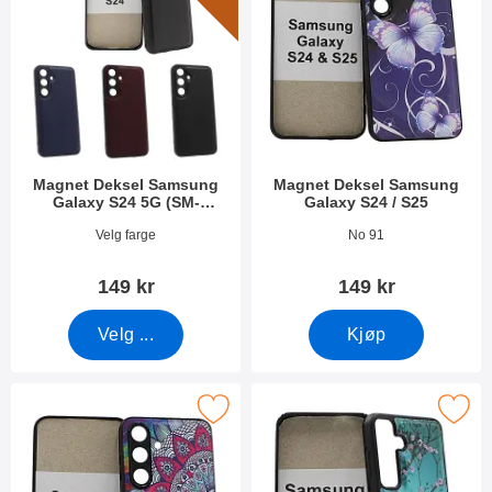
Magnet Deksel Samsung
Magnet Deksel Samsung
Galaxy S24 5G (SM-
Galaxy S24 / S25
S921B/DS)
Varenummer 49847
Varenummer 52697
Velg farge
No 91
149 kr
149 kr
Velg ...
Kjøp
k magnet Deksel Samsung Galaxy S24 / S25 som favoritt
Merk magnet Deksel Samsung Galaxy S24 