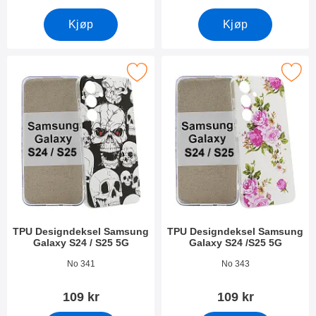
Kjøp
Kjøp
PU Designdeksel Samsung Galaxy S24 / S25 5G som favoritt
Merk tPU Designdeksel Samsung Galax
TPU Designdeksel Samsung
TPU Designdeksel Samsung
Galaxy S24 / S25 5G
Galaxy S24 /S25 5G
Varenummer 50636
Varenummer 50637
No 341
No 343
109 kr
109 kr