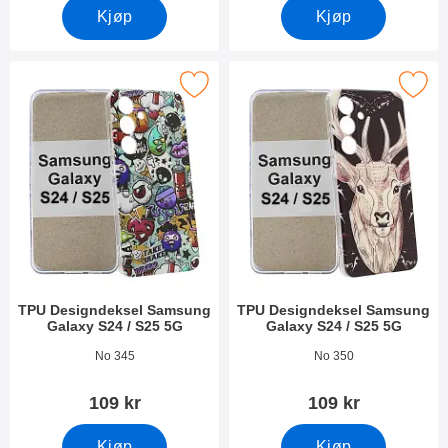
Kjøp
Kjøp
PU Designdeksel Samsung Galaxy S24 / S25 5G som favoritt
Merk tPU Designdeksel Samsung Galax
TPU Designdeksel Samsung
TPU Designdeksel Samsung
Galaxy S24 / S25 5G
Galaxy S24 / S25 5G
Varenummer 50638
Varenummer 50639
No 345
No 350
109 kr
109 kr
Kjøp
Kjøp