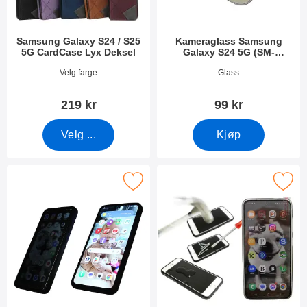
Samsung Galaxy S24 / S25
Kameraglass Samsung
5G CardCase Lyx Deksel
Galaxy S24 5G (SM-
S921B/DS)
Varenummer 54420
Varenummer 49894
Velg farge
Glass
219 kr
99 kr
Velg ...
Kjøp
Skjermbeskytter i herdet glass Samsung Galaxy S24 5G som fav
Merk full Frame Skjermbeskyttelse av glass Samsung