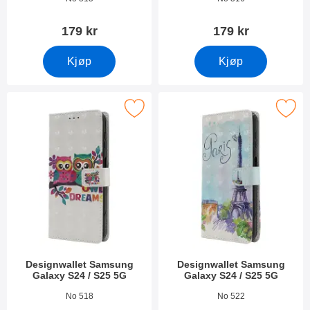
179 kr
179 kr
Kjøp
Kjøp
k designwallet Samsung Galaxy S24 / S25 5G som favoritt
Merk designwallet Samsung Galaxy S
Designwallet Samsung
Designwallet Samsung
Galaxy S24 / S25 5G
Galaxy S24 / S25 5G
Varenummer 50256
Varenummer 50253
No 518
No 522