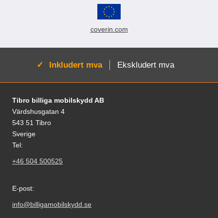
coverin.com
Aktiv:
Inkludert mva
Ekskludert mva
Footer-innhold Blandet informasjon og le
Tibro billiga mobilskydd AB
Värdshusgatan 4
543 51 Tibro
Sverige
Tel:
+46 504 500525
E-post:
info@billigamobilskydd.se