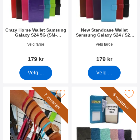
Crazy Horse Wallet Samsung
New Standcase Wallet
Galaxy S24 5G (SM-
Samsung Galaxy S24 / S25
S921B/DS)
5G
Varenummer 49898
Varenummer 49884
Velg farge
Velg farge
179 kr
179 kr
Velg ...
Velg ...
rk håndleddsstropp til New Standcase Wallet som favoritt
Merk flower Standcase Wallet Samsung Galaxy
7 varianter
6 varianter