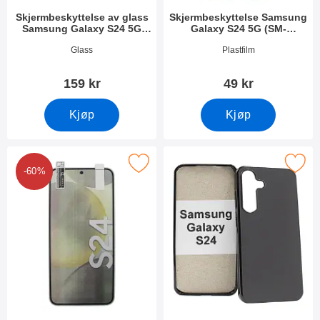
Skjermbeskyttelse av glass
Skjermbeskyttelse Samsung
Samsung Galaxy S24 5G
Galaxy S24 5G (SM-
(SM-S921B/DS)
S921B/DS)
Varenummer 49892
Varenummer 49890
Glass
Plastfilm
159 kr
49 kr
Kjøp
Kjøp
kjermbeskyttelse Samsung Galaxy S24 5G (SM-S921B/DS) som 
Merk tPU Deksel Samsung Galaxy S24 5
-60%