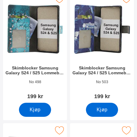
Skimblocker Samsung
Skimblocker Samsung
Galaxy S24 / S25 Lommebok
Galaxy S24 / S25 Lommebok
Deksel Design
Deksel Design
Varenummer 52706
Varenummer 52707
No 498
No 503
199 kr
199 kr
Kjøp
Kjøp
er Samsung Galaxy S24 / S25 Lommebok Deksel Design som fa
Merk skimblocker Samsung Galaxy S24 / S25 Magn