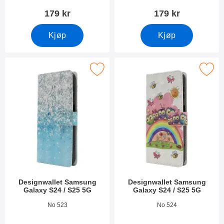
179 kr
179 kr
Kjøp
Kjøp
k designwallet Samsung Galaxy S24 / S25 5G som favoritt
Merk designwallet Samsung Galaxy S
Designwallet Samsung
Designwallet Samsung
Galaxy S24 / S25 5G
Galaxy S24 / S25 5G
Varenummer 50252
Varenummer 50251
No 523
No 524