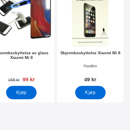
jermbeskyttelse av glass
Skjermbeskyttelse Xiaomi Mi 8
Xiaomi Mi 8
nummer 28606
Varenummer 28604
Plastfilm
ny pris
99 kr
49 kr
gammel pris
159 kr
Kjøp
Kjøp