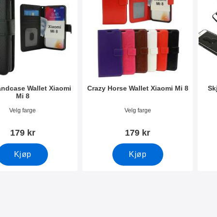
ndcase Wallet Xiaomi
Crazy Horse Wallet Xiaomi Mi 8
Sk
Mi 8
mer 30997
Varenummer 28609
Vare
Velg farge
Velg farge
179 kr
179 kr
Kjøp
Kjøp