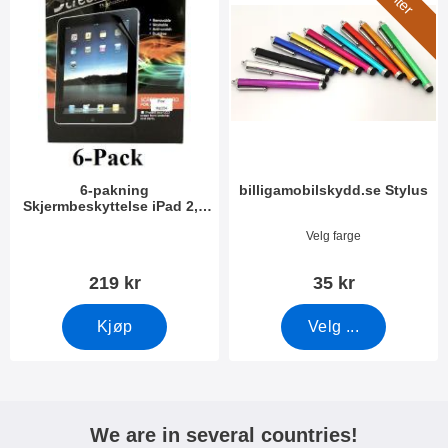
6-pakning
billigamobilskydd.se Stylus
Skjermbeskyttelse iPad 2,3
& 4
Varenummer 9624
Varenummer 7666
Velg farge
219 kr
35 kr
Kjøp
Velg ...
We are in several countries!