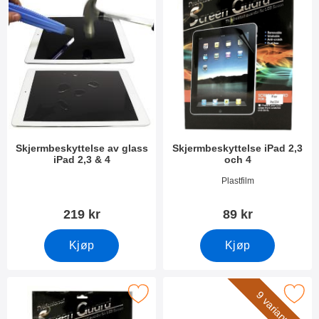
Skjermbeskyttelse av glass
Skjermbeskyttelse iPad 2,3
iPad 2,3 & 4
och 4
Varenummer 8348
Varenummer 4383
Plastfilm
219 kr
89 kr
Kjøp
Kjøp
rk 6-pakning Skjermbeskyttelse iPad 2,3 & 4 som favoritt
Merk billigamobilskydd.se S
9 varianter