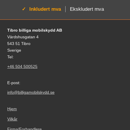
Aktiv:
Inkludert mva
Ekskludert mva
Footer-innhold Blandet informasjon og le
Tibro billiga mobilskydd AB
Värdshusgatan 4
543 51 Tibro
Sverige
Tel:
+46 504 500525
E-post:
info@billigamobilskydd.se
Hjem
Vilkår
Firma/Forhandlere