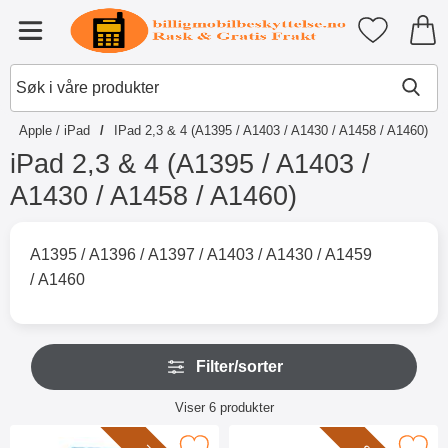
Startsiden for Tibro Billiga Mobil
Mine favori
Meny
Apple / iPad
IPad 2,3 & 4 (A1395 / A1403 / A1430 / A1458 / A1460)
iPad 2,3 & 4 (A1395 / A1403 /
A1430 / A1458 / A1460)
G
å
A1395 / A1396 / A1397 / A1403 / A1430 / A1459
t
/ A1460
i
l
p
r
H
o
Filter/sorter
o
d
p
u
Filter/sorter
p
Viser
6
produkter
k
o
t
produktliste
v
e