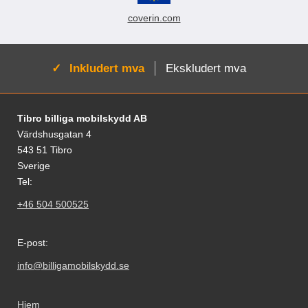
coverin.com
Aktiv:
Inkludert mva
Ekskludert mva
Footer-innhold Blandet informasjon og le
Tibro billiga mobilskydd AB
Värdshusgatan 4
543 51 Tibro
Sverige
Tel:
+46 504 500525
E-post:
info@billigamobilskydd.se
Hjem