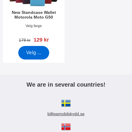
New Standcase Wallet
Motorola Moto G50
Varenummer 40597
Velg farge
ny pris
129 kr
gammel pris
179 kr
Velg ...
We are in several countries!
billigamobilskydd.se