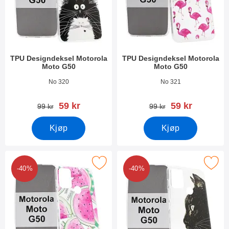
TPU Designdeksel Motorola
TPU Designdeksel Motorola
Moto G50
Moto G50
Varenummer 40720
Varenummer 40719
No 320
No 321
ny pris
ny pris
59 kr
59 kr
gammel pris
gammel pris
99 kr
99 kr
Kjøp
Kjøp
Merk tPU Designdeksel Motorola Moto G50 som favoritt
Merk tPU Designdeksel Motorola 
-40%
-40%