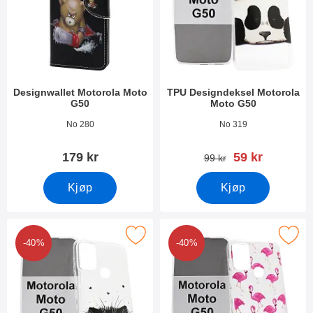
Designwallet Motorola Moto
TPU Designdeksel Motorola
G50
Moto G50
Varenummer 40374
Varenummer 40721
No 280
No 319
ny pris
179 kr
59 kr
gammel pris
99 kr
Kjøp
Kjøp
Merk tPU Designdeksel Motorola Moto G50 som favoritt
Merk tPU Designdeksel Motorola 
-40%
-40%