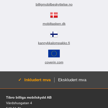
billigmobilbeskyttelse.no
mobiltasken.dk
kannykkalompakko.fi
coverin.com
Aktiv:
Inkludert mva
Ekskludert mva
Footer-innhold Blandet informasjon og le
Tibro billiga mobilskydd AB
Värdshusgatan 4