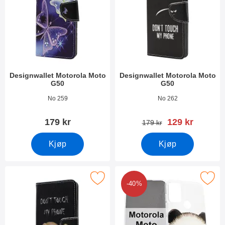
Designwallet Motorola Moto
Designwallet Motorola Moto
G50
G50
Varenummer 40407
Varenummer 40406
No 259
No 262
ny pris
179 kr
129 kr
gammel pris
179 kr
Kjøp
Kjøp
Merk designwallet Motorola Moto G50 som favoritt
Merk tPU Designdeksel Motorola 
-40%