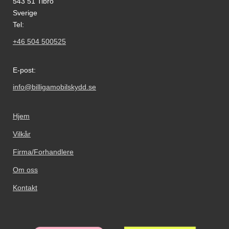
543 51 Tibro
Sverige
Tel:
+46 504 500525
E-post:
info@billigamobilskydd.se
Hjem
Vilkår
Firma/Forhandlere
Om oss
Kontakt