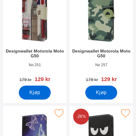
Designwallet Motorola Moto
Designwallet Motorola Moto
G50
G50
Varenummer 40412
Varenummer 40408
No 251
No 257
ny pris
ny pris
129 kr
129 kr
gammel pris
gammel pris
179 kr
179 kr
Kjøp
Kjøp
Merk designwallet Motorola Moto G50 som favoritt
Merk designwallet Motorola Mo
-28%