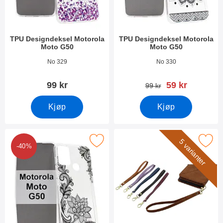
TPU Designdeksel Motorola
TPU Designdeksel Motorola
Moto G50
Moto G50
Varenummer 40714
Varenummer 40713
No 329
No 330
ny pris
99 kr
59 kr
gammel pris
99 kr
Kjøp
Kjøp
Merk tPU Designdeksel Motorola Moto G50 som favoritt
Merk håndleddsstropp til XL Standc
5 varianter
-40%