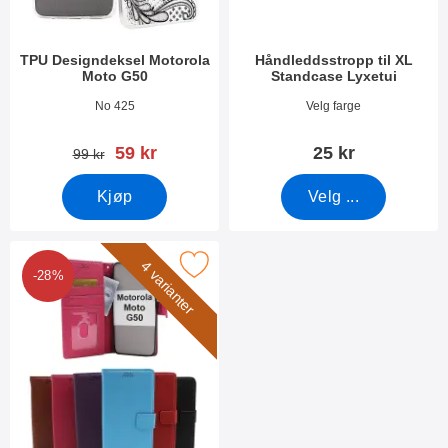
TPU Designdeksel Motorola
Håndleddsstropp til XL
Moto G50
Standcase Lyxetui
Varenummer 40664
Varenummer 50276
No 425
Velg farge
ny pris
59 kr
25 kr
gammel pris
99 kr
Kjøp
Velg ...
rk new Standcase Wallet Motorola Moto G50 som favoritt
4 varianter
-28%