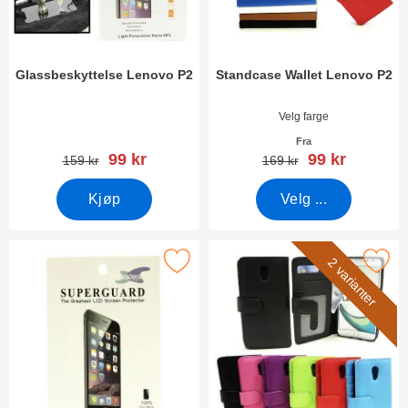
Glassbeskyttelse Lenovo P2
Standcase Wallet Lenovo P2
Varenummer 21147
Varenummer 21218
Velg farge
Fra
ny pris
ny pris
99 kr
99 kr
gammel pris
gammel pris
159 kr
169 kr
Kjøp
Velg ...
Merk skjermbeskyttelse Lenovo P2 som favoritt
Merk lommebok-etui Lenovo
2 varianter