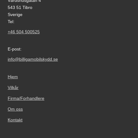
Värdshusgatan 4
543 51 Tibro
Sverige
Tel:
+46 504 500525
E-post:
info@billigamobilskydd.se
Hjem
Vilkår
Firma/Forhandlere
Om oss
Kontakt