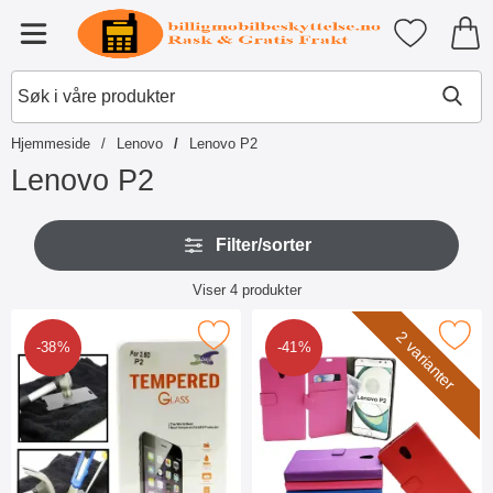
Startsiden for Tibro Billiga Mobil
Mine favori
Meny
Hjemmeside
Lenovo
Lenovo P2
Lenovo P2
G
H
å
Filter/sorter
o
t
p
i
Filter/sorter
p
Viser
4
produkter
l
o
produktliste
p
v
r
Merk glassbeskyttelse Lenovo P2 som favoritt
Merk standcase Wallet Lenov
2 varianter
e
-38%
-41%
o
r
d
f
u
i
k
l
t
t
e
r
r
e