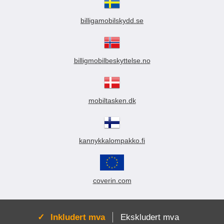
billigamobilskydd.se
billigmobilbeskyttelse.no
mobiltasken.dk
kannykkalompakko.fi
coverin.com
Aktiv:
Inkludert mva
Ekskludert mva