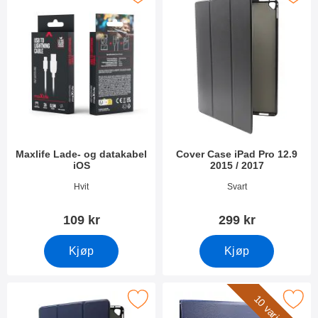
e
r
r
f
i
l
t
r
e
Maxlife Lade- og datakabel
Cover Case iPad Pro 12.9
iOS
2015 / 2017
Varenummer 53992
Varenummer 17471
Hvit
Svart
109 kr
299 kr
Kjøp
Kjøp
10 varianter
Merk cover Case iPad Pro 12.9 2015 / 2017 som favoritt
Merk 360 Etui Apple iPad Pro 12.9 