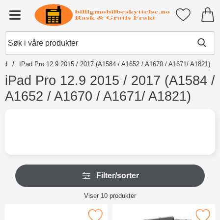
Startsiden for Tibro Billiga Mobil
Mine favori
Meny
Pad
IPad Pro 12.9 2015 / 2017 (A1584 / A1652 / A1670 / A1671/ A1821)
iPad Pro 12.9 2015 / 2017 (A1584 /
A1652 / A1670 / A1671/ A1821)
G
å
t
i
l
p
r
H
o
Filter/sorter
o
d
p
Filter/sorter
u
p
Viser
10
produkter
k
o
produktliste
t
v
Merk maxlife Lade- og datakabel iOS som favoritt
Merk cover Case iPad Pro 12.9 20
e