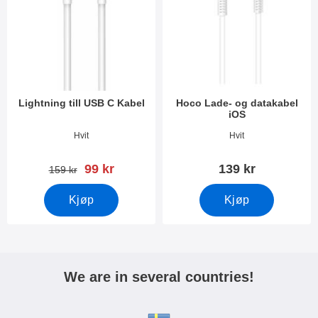
Lightning till USB C Kabel
Hoco Lade- og datakabel
iOS
Varenummer 49586
Varenummer 34123
Hvit
Hvit
ny pris
99 kr
139 kr
gammel pris
159 kr
Kjøp
Kjøp
We are in several countries!