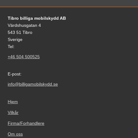
Footer-innhold Blandet informasjon og le
Tibro billiga mobilskydd AB
Värdshusgatan 4
543 51 Tibro
Sverige
Tel:
+46 504 500525
E-post:
info@billigamobilskydd.se
Hjem
Vilkår
Firma/Forhandlere
Om oss