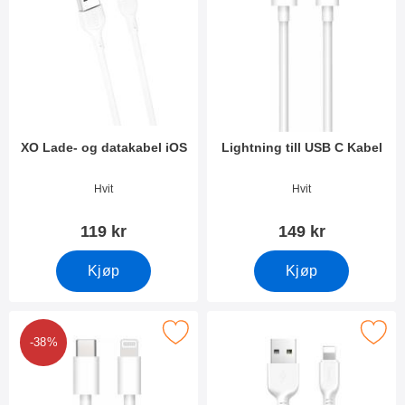
XO Lade- og datakabel iOS
Lightning till USB C Kabel
Varenummer 38545
Varenummer 34655
Hvit
Hvit
119 kr
149 kr
Kjøp
Kjøp
Merk lightning till USB C Kabel som favoritt
Merk hoco Lade- og datakabe
-38%