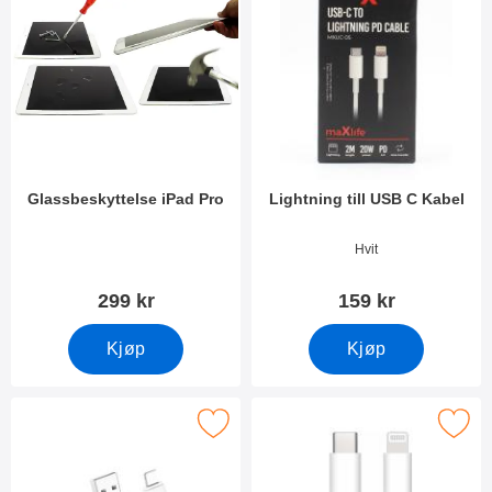
Glassbeskyttelse iPad Pro
Lightning till USB C Kabel
Varenummer 17394
Varenummer 49181
Hvit
299 kr
159 kr
Kjøp
Kjøp
Merk xO Lade- og datakabel iOS som favoritt
Merk lightning till USB C K