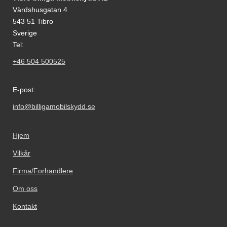
Värdshusgatan 4
543 51 Tibro
Sverige
Tel:
+46 504 500525
E-post:
info@billigamobilskydd.se
Hjem
Vilkår
Firma/Forhandlere
Om oss
Kontakt