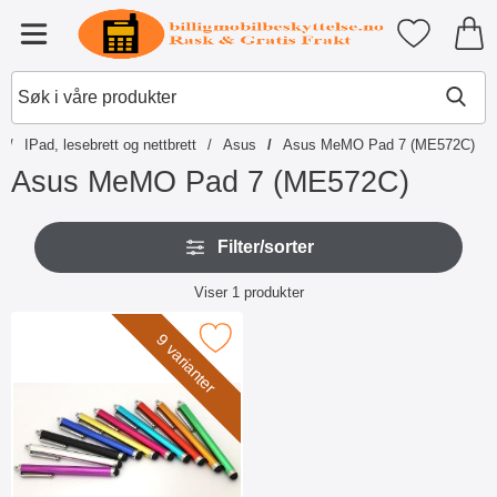
Startsiden for Tibro Billiga Mobil
Mine favori
Meny
IPad, lesebrett og nettbrett
Asus
Asus MeMO Pad 7 (ME572C)
Asus MeMO Pad 7 (ME572C)
G
H
å
Filter/sorter
o
t
p
i
Filter/sorter
p
Viser
1
produkter
l
o
produktliste
p
v
r
Merk billigamobilskydd.se Stylus som favoritt
9 varianter
e
o
r
d
f
u
i
k
l
t
t
e
r
r
e