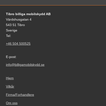
Footer-innhold Blandet informasjon og le
Tibro billiga mobilskydd AB
Värdshusgatan 4
543 51 Tibro
Sverige
Tel:
+46 504 500525
E-post:
info@billigamobilskydd.se
Hjem
Vilkår
Firma/Forhandlere
Om oss