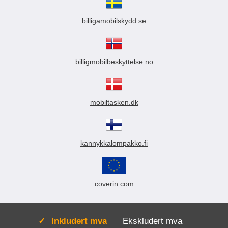
dersom du bestiller innen klokken 16:00 (på
r
hverdager)
billigamobilskydd.se
Velkommen til billigmobilbeskyttelse.no
#deterviktigmedbeskyttelse
billigmobilbeskyttelse.no
mobiltasken.dk
kannykkalompakko.fi
coverin.com
Aktiv:
Inkludert mva
Ekskludert mva