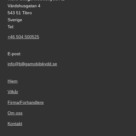
Värdshusgatan 4
543 51 Tibro
Sverige
Tel:
+46 504 500525
E-post:
info@billigamobilskydd.se
Hjem
Vilkår
Firma/Forhandlere
Om oss
Kontakt