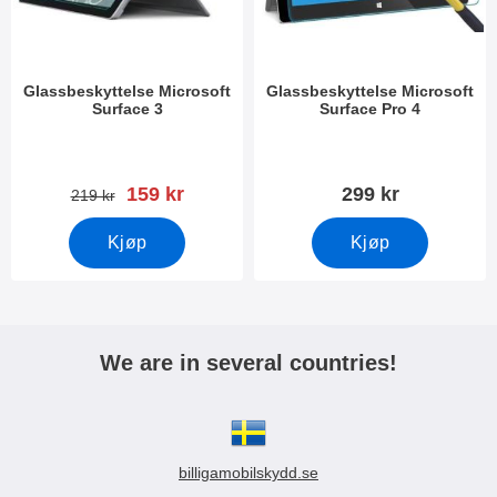
Glassbeskyttelse Microsoft
Glassbeskyttelse Microsoft
Surface 3
Surface Pro 4
Varenummer 15658
Varenummer 17391
ny pris
159 kr
299 kr
gammel pris
219 kr
Kjøp
Kjøp
We are in several countries!
billigamobilskydd.se