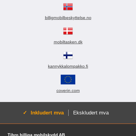
billigmobilbeskyttelse.no
mobiltasken.dk
kannykkalompakko.fi
coverin.com
Aktiv:
Inkludert mva
Ekskludert mva
Footer-innhold Blandet informasjon og le
Tibro billiga mobilskydd AB