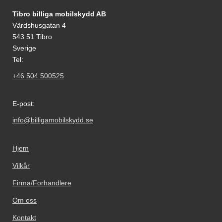
Footer-innhold Blandet informasjon og le
Tibro billiga mobilskydd AB
Värdshusgatan 4
543 51 Tibro
Sverige
Tel:
+46 504 500525
E-post:
info@billigamobilskydd.se
Hjem
Vilkår
Firma/Forhandlere
Om oss
Kontakt