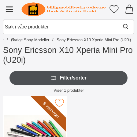
Startsiden for Tibro Billiga Mobil
Mine favori
Meny
Søk
Sø
Søk i våre produkter
ny
Øvrige Sony Modeller
Sony Ericsson X10 Xperia Mini Pro (U20i)
Sony Ericsson X10 Xperia Mini Pro
(U20i)
G
H
å
Filter/sorter
o
t
p
i
Filter/sorter
p
Viser
1
produkter
l
o
produktliste
p
v
r
Merk billigamobilskydd.se Stylus som favoritt
9 varianter
e
o
r
d
f
u
i
k
l
t
t
e