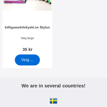
r
r
e
billigamobilskydd.se Stylus
Varenummer 7666
Velg farge
35 kr
Velg ...
We are in several countries!