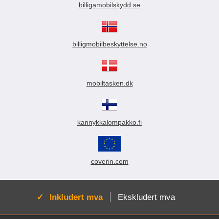
billigamobilskydd.se
billigmobilbeskyttelse.no
mobiltasken.dk
kannykkalompakko.fi
coverin.com
Aktiv:
Inkludert mva
Ekskludert mva