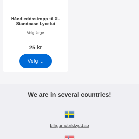
Håndleddsstropp til XL
Standcase Lyxetui
Varenummer 50276
Velg farge
25 kr
Velg ...
We are in several countries!
billigamobilskydd.se