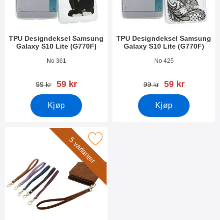
TPU Designdeksel Samsung
TPU Designdeksel Samsung
Galaxy S10 Lite (G770F)
Galaxy S10 Lite (G770F)
Varenummer 35252
Varenummer 35115
No 361
No 425
ny pris
ny pris
59 kr
59 kr
gammel pris
gammel pris
99 kr
99 kr
Kjøp
Kjøp
rk håndleddsstropp til XL Standcase Lyxetui som favoritt
5 varianter