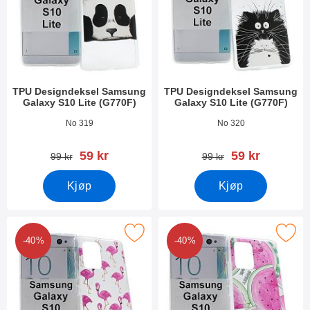
TPU Designdeksel Samsung
TPU Designdeksel Samsung
Galaxy S10 Lite (G770F)
Galaxy S10 Lite (G770F)
Varenummer 35262
Varenummer 35261
No 319
No 320
ny pris
ny pris
59 kr
59 kr
gammel pris
gammel pris
99 kr
99 kr
Kjøp
Kjøp
 Designdeksel Samsung Galaxy S10 Lite (G770F) som favoritt
Merk tPU Designdeksel Samsung Galaxy 
-40%
-40%