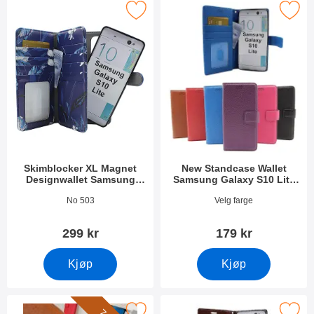
 XL Magnet Designwallet Samsung Galaxy S10 Lite (G770F) som
Merk new Standcase Wallet Samsung Galax
Skimblocker XL Magnet
New Standcase Wallet
Designwallet Samsung
Samsung Galaxy S10 Lite
Galaxy S10 Lite (G770F)
(G770F)
Varenummer 35178
Varenummer 35393
No 503
Velg farge
299 kr
179 kr
Kjøp
Kjøp
rk håndleddsstropp til New Standcase Wallet som favoritt
Merk crazy Horse Wallet Samsung Galaxy 