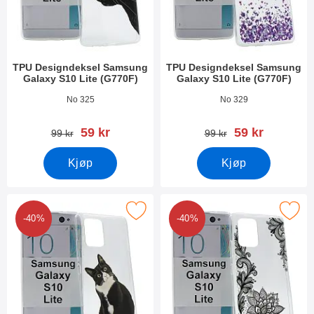
TPU Designdeksel Samsung
TPU Designdeksel Samsung
Galaxy S10 Lite (G770F)
Galaxy S10 Lite (G770F)
Varenummer 35256
Varenummer 35255
No 325
No 329
ny pris
ny pris
59 kr
59 kr
gammel pris
gammel pris
99 kr
99 kr
Kjøp
Kjøp
 Designdeksel Samsung Galaxy S10 Lite (G770F) som favoritt
Merk tPU Designdeksel Samsung Galaxy 
-40%
-40%