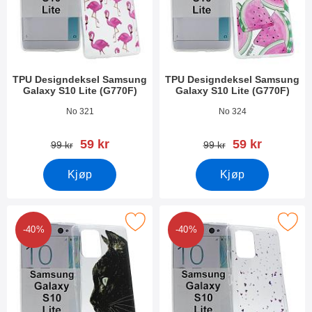
TPU Designdeksel Samsung
TPU Designdeksel Samsung
Galaxy S10 Lite (G770F)
Galaxy S10 Lite (G770F)
Varenummer 35260
Varenummer 35257
No 321
No 324
ny pris
ny pris
59 kr
59 kr
gammel pris
gammel pris
99 kr
99 kr
Kjøp
Kjøp
 Designdeksel Samsung Galaxy S10 Lite (G770F) som favoritt
Merk tPU Designdeksel Samsung Galaxy 
-40%
-40%