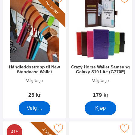
7 varianter
Håndleddsstropp til New
Crazy Horse Wallet Samsung
Standcase Wallet
Galaxy S10 Lite (G770F)
Varenummer 40789
Varenummer 35392
Velg farge
Velg farge
25 kr
179 kr
Velg ...
Kjøp
k flipcase Samsung Galaxy S10 Lite (G770F) som favoritt
Merk skjermbeskyttelse av glass Samsung Gal
-41%