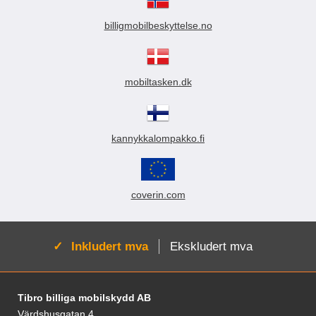
billigmobilbeskyttelse.no
mobiltasken.dk
kannykkalompakko.fi
coverin.com
Aktiv:
Inkludert mva
Ekskludert mva
Footer-innhold Blandet informasjon og le
Tibro billiga mobilskydd AB
Värdshusgatan 4