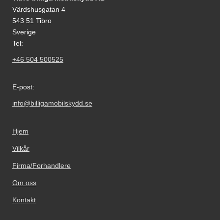
Värdshusgatan 4
543 51 Tibro
Sverige
Tel:
+46 504 500525
E-post:
info@billigamobilskydd.se
Hjem
Vilkår
Firma/Forhandlere
Om oss
Kontakt