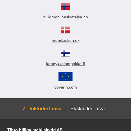
billigmobilbeskyttelse.no
mobiltasken.dk
kannykkalompakko.fi
coverin.com
Aktiv:
Inkludert mva
Ekskludert mva
Footer-innhold Blandet informasjon og le
Tibro billiga mobilskydd AB