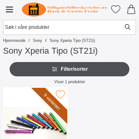
Startsiden for Tibro Billiga Mobil
Mine favori
Meny
Hjemmeside
Sony
Sony Xperia Tipo (ST21i)
Sony Xperia Tipo (ST21i)
G
H
å
Filter/sorter
o
t
p
i
Filter/sorter
p
Viser
1
produkter
l
o
produktliste
p
v
r
Merk billigamobilskydd.se Stylus som favoritt
9 varianter
e
o
r
d
f
u
i
k
l
t
t
e
r
r
e