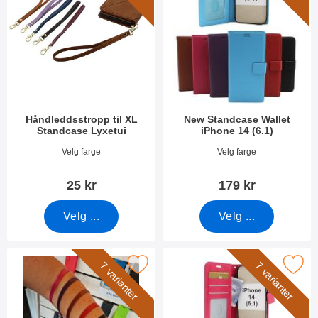
Håndleddsstropp til XL
New Standcase Wallet
Standcase Lyxetui
iPhone 14 (6.1)
Varenummer 50276
Varenummer 44810
Velg farge
Velg farge
25 kr
179 kr
Velg ...
Velg ...
rk håndleddsstropp til New Standcase Wallet som favoritt
Merk crazy Horse Wallet iPhone 
7 varianter
7 varianter