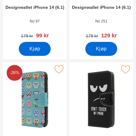
Designwallet iPhone 14 (6.1)
Designwallet iPhone 14 (6.1)
Varenummer 44910
Varenummer 44908
No 97
No 251
ny pris
ny pris
99 kr
129 kr
gammel pris
gammel pris
179 kr
179 kr
Kjøp
Kjøp
Merk designwallet iPhone 14 (6.1) som favoritt
Merk designwallet iPhone 14 
-28%