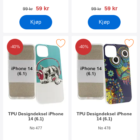
ny pris
ny pris
59 kr
59 kr
gammel pris
gammel pris
99 kr
99 kr
Kjøp
Kjøp
Merk tPU Designdeksel iPhone 14 (6.1) som favoritt
Merk tPU Designdeksel iPhone 1
-40%
-40%
TPU Designdeksel iPhone
TPU Designdeksel iPhone
14 (6.1)
14 (6.1)
Varenummer 45027
Varenummer 45026
No 477
No 478