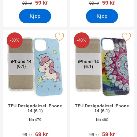
ny pris
ny pris
59 kr
59 kr
gammel pris
gammel pris
99 kr
99 kr
Kjøp
Kjøp
Merk tPU Designdeksel iPhone 14 (6.1) som favoritt
Merk tPU Designdeksel iPhone 1
-30%
-40%
TPU Designdeksel iPhone
TPU Designdeksel iPhone
14 (6.1)
14 (6.1)
Varenummer 45025
Varenummer 45024
No 479
No 480
ny pris
ny pris
69 kr
59 kr
gammel pris
gammel pris
99 kr
99 kr