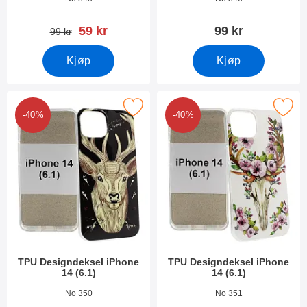
ny pris
59 kr
99 kr
gammel pris
99 kr
Kjøp
Kjøp
Merk tPU Designdeksel iPhone 14 (6.1) som favoritt
Merk tPU Designdeksel iPhone 1
-40%
-40%
TPU Designdeksel iPhone
TPU Designdeksel iPhone
14 (6.1)
14 (6.1)
Varenummer 45029
Varenummer 45028
No 350
No 351