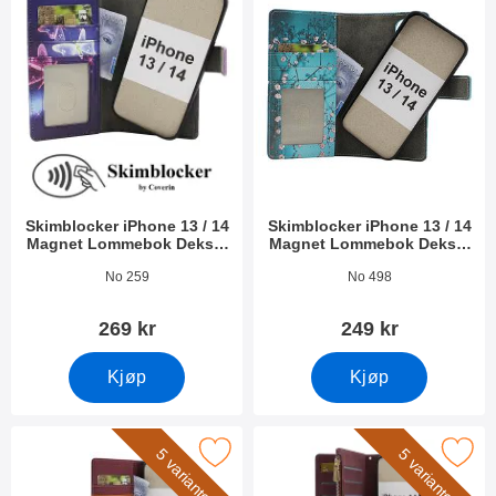
Skimblocker iPhone 13 / 14
Skimblocker iPhone 13 / 14
Magnet Lommebok Deksel
Magnet Lommebok Deksel
Design
Design
Varenummer 41830
Varenummer 53294
No 259
No 498
269 kr
249 kr
Kjøp
Kjøp
erk iPhone 13 / 14 Luksus Mobilcover Slim som favoritt
Merk xL Standcase Lyxetui iPhone
5 varianter
5 varianter