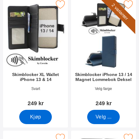
Merk skimblocker XL Wallet iPhone 13 & 14 som favoritt
Merk skimblocker iPhone 13 / 14 Magnet
2 varianter
Skimblocker XL Wallet
Skimblocker iPhone 13 / 14
iPhone 13 & 14
Magnet Lommebok Deksel
Varenummer 41837
Varenummer 52431
Svart
Velg farge
249 kr
249 kr
Kjøp
Velg ...
blocker iPhone 13 / 14 XL Magnet Lommebok Deksel som favori
Merk magnet Deksel iPhone 1