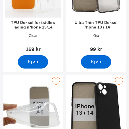
TPU Deksel for trådløs
Ultra Thin TPU Deksel
lading iPhone 13/14
iPhone 13 / 14
Varenummer 49581
Varenummer 44962
Clear
Grå
169 kr
99 kr
Kjøp
Kjøp
Merk ultra Thin TPU Deksel iPhone 14 (6.1) som favoritt
Merk tPU Deksel iPhone 14 (