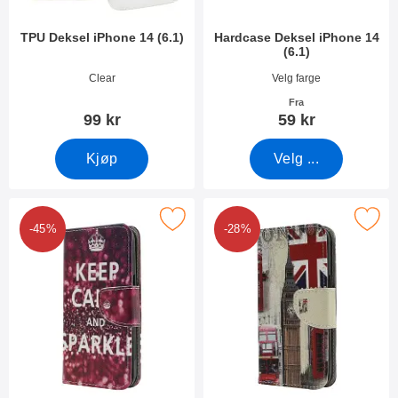
TPU Deksel iPhone 14 (6.1)
Hardcase Deksel iPhone 14
(6.1)
Varenummer 45158
Varenummer 44806
Clear
Velg farge
Fra
99 kr
59 kr
Kjøp
Velg ...
Merk designwallet iPhone 14 (6.1) som favoritt
Merk designwallet iPhone 14 
-45%
-28%