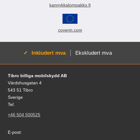
kannykkalompakko.fi
coverin.com
Aktiv:
Inkludert mva
Ekskludert mva
Footer-innhold Blandet informasjon og le
Tibro billiga mobilskydd AB
Värdshusgatan 4
543 51 Tibro
Sverige
Tel:
+46 504 500525
E-post: