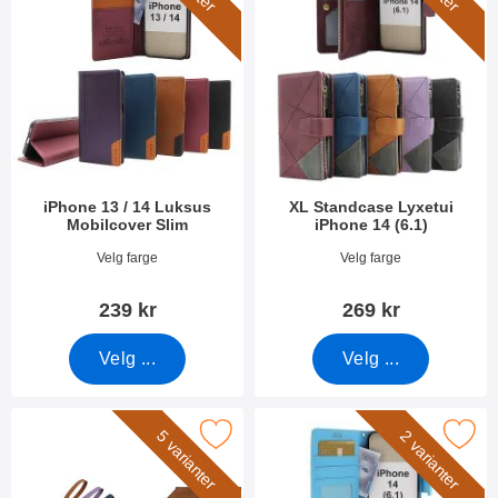
iPhone 13 / 14 Luksus
XL Standcase Lyxetui
Mobilcover Slim
iPhone 14 (6.1)
Varenummer 55346
Varenummer 44813
Velg farge
Velg farge
239 kr
269 kr
Velg ...
Velg ...
rk håndleddsstropp til XL Standcase Lyxetui som favoritt
Merk new Standcase Wallet iPhone
5 varianter
2 varianter