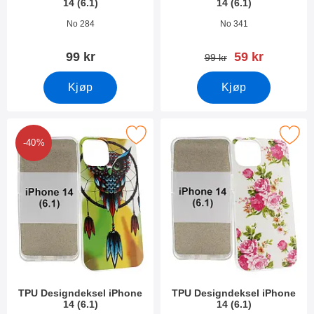
14 (6.1)
14 (6.1)
Varenummer 45035
Varenummer 45034
No 284
No 341
ny pris
99 kr
59 kr
gammel pris
99 kr
Kjøp
Kjøp
Merk tPU Designdeksel iPhone 14 (6.1) som favoritt
Merk tPU Designdeksel iPhone 1
-40%
TPU Designdeksel iPhone
TPU Designdeksel iPhone
14 (6.1)
14 (6.1)