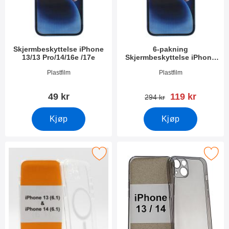
Skjermbeskyttelse iPhone
6-pakning
13/13 Pro/14/16e /17e
Skjermbeskyttelse iPhone
13/13 Pro/14/16e /17e
Varenummer 44805
Varenummer 44804
Plastfilm
Plastfilm
ny pris
49 kr
119 kr
gammel pris
294 kr
Kjøp
Kjøp
k tPU Deksel for trådløs lading iPhone 13/14 som favoritt
Merk ultra Thin TPU Deksel iPhon