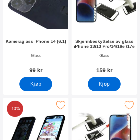
Kameraglass iPhone 14 (6.1)
Skjermbeskyttelse av glass
iPhone 13/13 Pro/14/16e /17e
Varenummer 44809
Varenummer 44812
Glass
Glass
99 kr
159 kr
Kjøp
Kjøp
mbeskytter i herdet glass iPhone 13 / 13 Pro / 14 / 16e / 17e som
Merk full Frame Skjermbeskyttelse av glass iPh
-10%