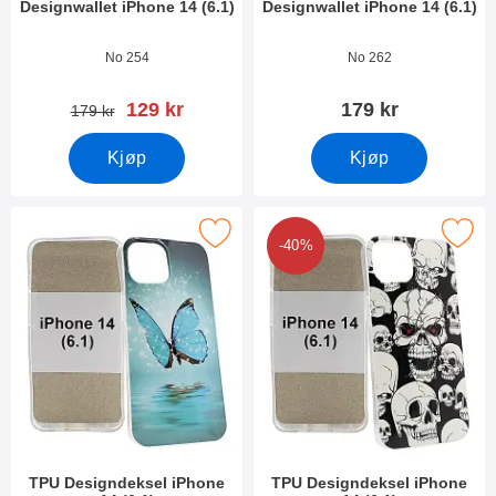
Designwallet iPhone 14 (6.1)
Designwallet iPhone 14 (6.1)
Varenummer 44905
Varenummer 44902
No 254
No 262
ny pris
129 kr
179 kr
gammel pris
179 kr
Kjøp
Kjøp
Merk tPU Designdeksel iPhone 14 (6.1) som favoritt
Merk tPU Designdeksel iPhone 1
-40%
TPU Designdeksel iPhone
TPU Designdeksel iPhone