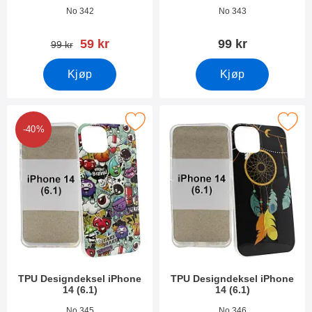
Varenummer 45033
Varenummer 45032
No 342
No 343
ny pris
59 kr
99 kr
gammel pris
99 kr
Kjøp
Kjøp
Merk tPU Designdeksel iPhone 14 (6.1) som favoritt
Merk tPU Designdeksel iPhone 1
-40%
TPU Designdeksel iPhone
TPU Designdeksel iPhone
14 (6.1)
14 (6.1)
Varenummer 45031
Varenummer 45030
No 345
No 346