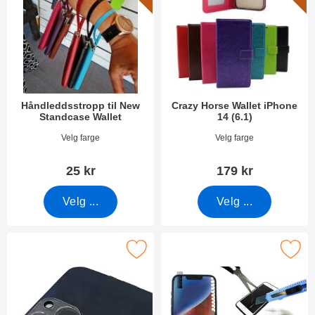
Håndleddsstropp til New
Crazy Horse Wallet iPhone
Standcase Wallet
14 (6.1)
Varenummer 40789
Varenummer 44808
Velg farge
Velg farge
25 kr
179 kr
Velg ...
Velg ...
Merk kameraglass iPhone 14 (6.1) som favoritt
Merk skjermbeskyttelse av glass iPhone 13