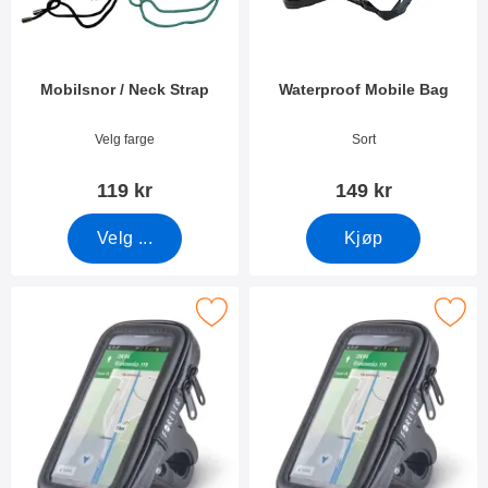
Mobilsnor / Neck Strap
Waterproof Mobile Bag
Varenummer 43300
Varenummer 40982
Velg farge
Sort
119 kr
149 kr
Velg ...
Kjøp
Merk vanntett mobiletui til motorsykkel som favoritt
Merk vanntett mobiletui til mot