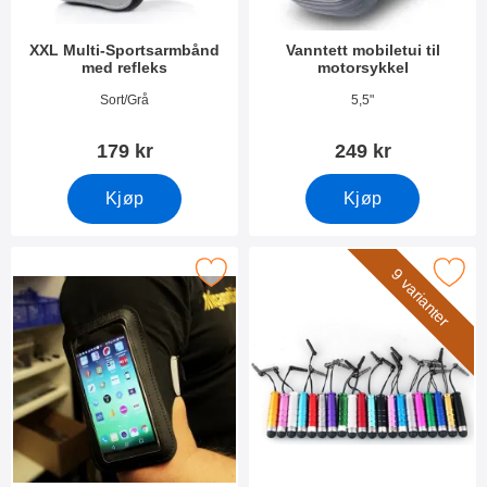
XXL Multi-Sportsarmbånd
Vanntett mobiletui til
med refleks
motorsykkel
Varenummer 28772
Varenummer 9467
Sort/Grå
5,5"
179 kr
249 kr
Kjøp
Kjøp
Merk xL Sportarmband 5,5 som favoritt
Merk mini Stylus Pen 
9 varianter