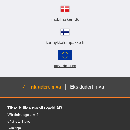
mobiltasken.dk
kannykkalompakko.fi
coverin.com
Aktiv:
Inkludert mva
Ekskludert mva
Footer-innhold Blandet informasjon og le
Tibro billiga mobilskydd AB
Värdshusgatan 4
543 51 Tibro
Sverige