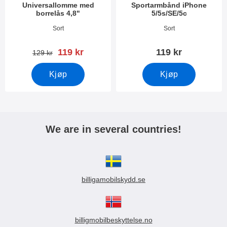
Universallomme med
Sportarmbånd iPhone
borrelås 4,8"
5/5s/SE/5c
Varenummer 3388
Varenummer 3390
Sort
Sort
ny pris
119 kr
119 kr
gammel pris
129 kr
Kjøp
Kjøp
We are in several countries!
billigamobilskydd.se
billigmobilbeskyttelse.no