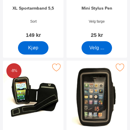
XL Sportarmband 5,5
Mini Stylus Pen
Varenummer 25172
Varenummer 2452
Sort
Velg farge
149 kr
25 kr
Kjøp
Velg ...
Merk universallomme med borrelås 4,8" som favoritt
Merk sportarmbånd iPhone 5/5s
-8%