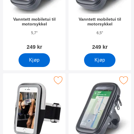
Vanntett mobiletui til
Vanntett mobiletui til
motorsykkel
motorsykkel
Varenummer 36198
Varenummer 34745
5,7"
6,5"
249 kr
249 kr
Kjøp
Kjøp
Merk xXL Multi-Sportsarmbånd med refleks som favoritt
Merk vanntett mobiletui til mot