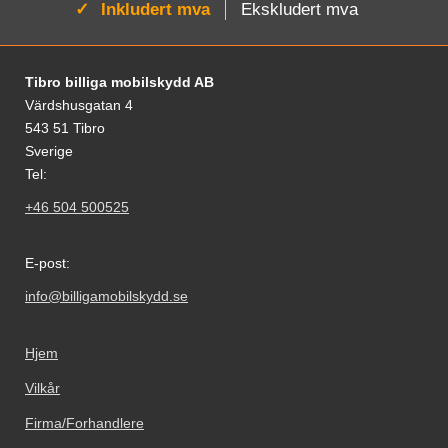
Aktiv:
Inkludert mva
Ekskludert mva
Footer-innhold Blandet informasjon og le
Tibro billiga mobilskydd AB
Värdshusgatan 4
543 51 Tibro
Sverige
Tel:
+46 504 500525
E-post:
info@billigamobilskydd.se
Hjem
Vilkår
Firma/Forhandlere