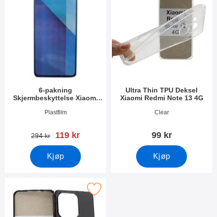
6-pakning
Ultra Thin TPU Deksel
Skjermbeskyttelse Xiaomi
Xiaomi Redmi Note 13 4G
Redmi Note 13 4G
Varenummer 50055
Varenummer 50059
Plastfilm
Clear
ny pris
119 kr
99 kr
gammel pris
294 kr
Kjøp
Kjøp
Merk tPU Deksel Xiaomi Redmi Note 13 4G som favoritt