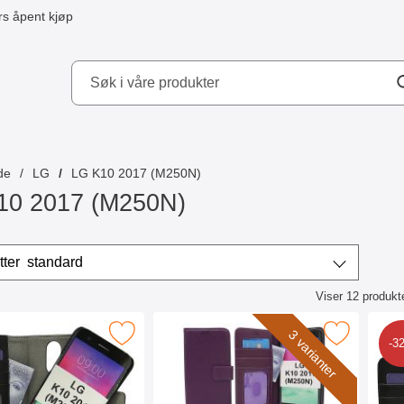
s åpent kjøp
kydd AB
de
LG
LG K10 2017 (M250N)
10 2017 (M250N)
/sorter
Sorter etter
standard
Viser
12
produkt
ktliste
er Magnet Wallet LG K10 2017 (M250N) som favoritt
Merk new Standcase Wallet LG K10 2017 (
Merk
3 varianter
-3