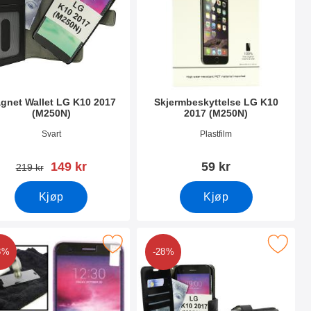
gnet Wallet LG K10 2017
Skjermbeskyttelse LG K10
(M250N)
2017 (M250N)
nummer 24733
Varenummer 22840
Svart
Plastfilm
ny pris
149 kr
59 kr
gammel pris
219 kr
Kjøp
Kjøp
50N) som favoritt
glassbeskyttelse LG K10 2017 (M250N) som favoritt
Merk crazy Horse Wallet LG K10 201
8%
-28%