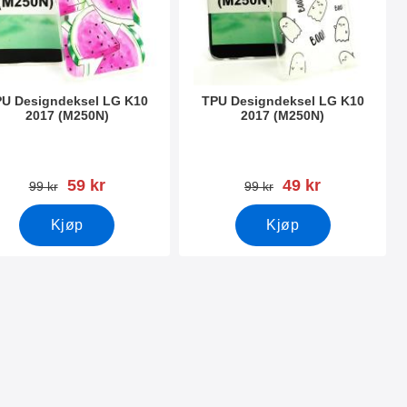
U Designdeksel LG K10
TPU Designdeksel LG K10
2017 (M250N)
2017 (M250N)
nummer 22380
Varenummer 22386
ny pris
ny pris
59 kr
49 kr
gammel pris
gammel pris
99 kr
99 kr
Kjøp
Kjøp