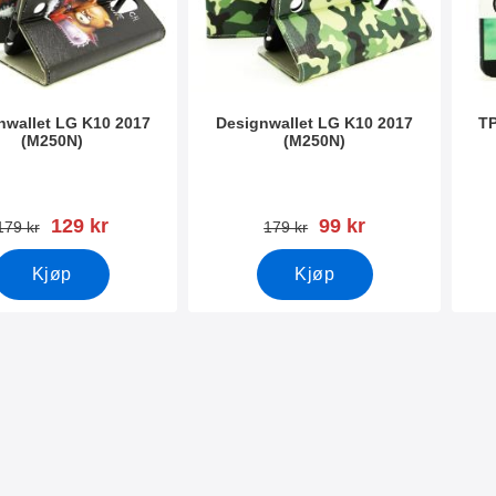
nwallet LG K10 2017
Designwallet LG K10 2017
TP
(M250N)
(M250N)
mer 22367
Varenummer 22369
Vare
ny pris
ny pris
129 kr
99 kr
gammel pris
gammel pris
179 kr
179 kr
Kjøp
Kjøp