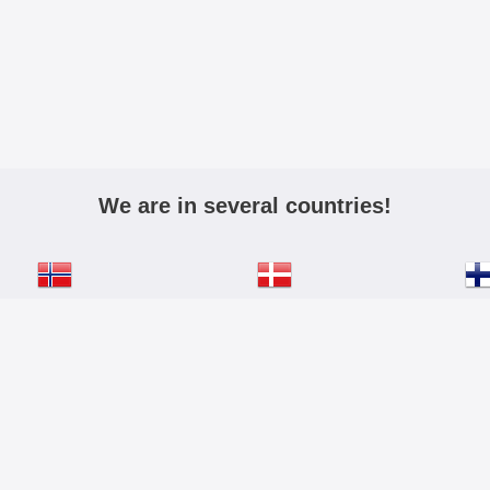
We are in several countries!
igmobilbeskyttelse.no
mobiltasken.dk
kannykkalo
Aktiv:
Inkludert mva
Ekskludert mva
lenker