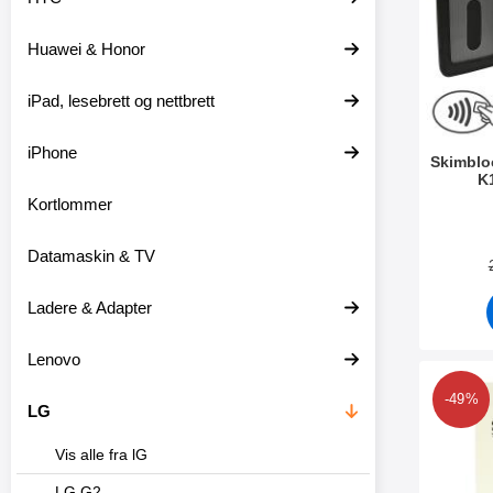
t
l
e
t
Huawei & Honor
r
r
e
iPad, lesebrett og nettbrett
iPhone
Skimblo
K
Kortlommer
Varenum
Datamaskin & TV
Ladere & Adapter
Lenovo
Merk 6-pakning 
-49%
LG
Vis alle fra lG
LG G2