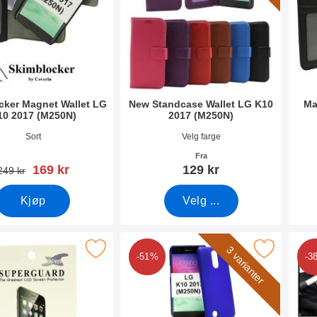
cker Magnet Wallet LG
New Standcase Wallet LG K10
Ma
10 2017 (M250N)
2017 (M250N)
mer 33924
Varenummer 31660
Vare
Sort
Velg farge
Fra
ny pris
169 kr
129 kr
gammel pris
249 kr
Kjøp
Velg ...
Skjermbeskyttelse LG K10 2017 (M250N) som favoritt
Merk hardcase Deksel LG K10 2017 (M2
Merk 
3 varianter
-51%
-3