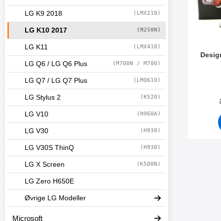
LG K9 2018
(LMX210)
LG K10 2017
(M250N)
LG K11
(LMX410)
Desig
LG Q6 / LG Q6 Plus
(M700N / M700)
Varenum
LG Q7 / LG Q7 Plus
(LMQ610)
LG Stylus 2
(K520)
LG V10
(H960A)
LG V30
(H930)
LG V30S ThinQ
(H930)
LG X Screen
(K500N)
LG Zero H650E
Øvrige LG Modeller
Microsoft