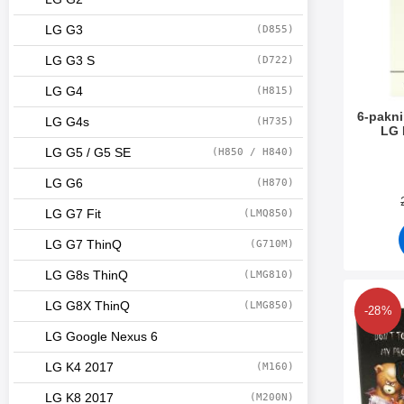
LG G3
(D855)
LG G3 S
(D722)
LG G4
(H815)
6-pakni
LG G4s
(H735)
LG 
LG G5 / G5 SE
(H850 / H840)
Varenum
LG G6
(H870)
LG G7 Fit
(LMQ850)
LG G7 ThinQ
(G710M)
LG G8s ThinQ
(LMG810)
Merk de
LG G8X ThinQ
(LMG850)
-28%
LG Google Nexus 6
LG K4 2017
(M160)
LG K8 2017
(M200N)