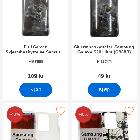
Full Screen
Skjermbeskyttelse Samsung
Skjermbeskyttelse Samsung
Galaxy S20 Ultra (G988B)
Galaxy S20 Ultra (G988B)
Varenummer 35361
Varenummer 34879
Plastfilm
Plastfilm
109 kr
49 kr
Kjøp
Kjøp
tPU Deksel Samsung Galaxy S20 Ultra (G988B) som favoritt
Merk tPU Designdeksel Samsung Galaxy S
-40%
-40%