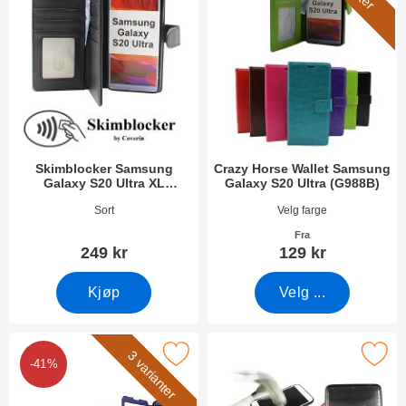
Skimblocker Samsung
Crazy Horse Wallet Samsung
Galaxy S20 Ultra XL
Galaxy S20 Ultra (G988B)
Lommebok Deksel
Varenummer 51005
Varenummer 34755
Sort
Velg farge
Fra
249 kr
129 kr
Kjøp
Velg ...
k flipcase Samsung Galaxy S20 Ultra (G988B) som favoritt
Merk full Frame Skjermbeskyttelse av glass Samsun
3 varianter
-41%