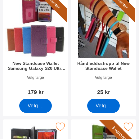
3 varianter
7 varianter
New Standcase Wallet
Håndleddsstropp til New
Samsung Galaxy S20 Ultra
Standcase Wallet
(G988B)
Varenummer 35195
Varenummer 40789
Velg farge
Velg farge
179 kr
25 kr
Velg ...
Velg ...
ocker Samsung Galaxy S20 Ultra XL Lommebok Deksel som favo
Merk crazy Horse Wallet Samsung Galaxy 
3 varianter