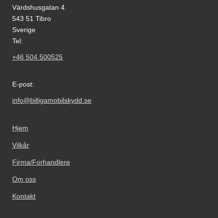
Värdshusgatan 4
543 51 Tibro
Sverige
Tel:
+46 504 500525
E-post:
info@billigamobilskydd.se
Hjem
Vilkår
Firma/Forhandlere
Om oss
Kontakt