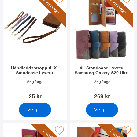
5 varianter
5 varianter
Håndleddsstropp til XL
XL Standcase Lyxetui
Standcase Lyxetui
Samsung Galaxy S20 Ultra
(G988B)
Varenummer 50276
Varenummer 48754
Velg farge
Velg farge
25 kr
269 kr
Velg ...
Velg ...
tandcase Wallet Samsung Galaxy S20 Ultra (G988B) som favori
Merk håndleddsstropp til New Stand