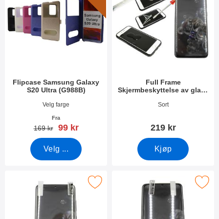
Flipcase Samsung Galaxy
Full Frame
S20 Ultra (G988B)
Skjermbeskyttelse av glass
Samsung Galaxy S20 Ultra
Varenummer 34990
Varenummer 34880
Velg farge
Sort
(G988B)
Fra
ny pris
99 kr
219 kr
gammel pris
169 kr
Velg ...
Kjøp
en Skjermbeskyttelse Samsung Galaxy S20 Ultra (G988B) som fa
Merk skjermbeskyttelse Samsung Galaxy S