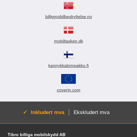
billigmobilbeskyttelse.no
mobiltasken.dk
kannykkalompakko.fi
coverin.com
Aktiv:
Inkludert mva
Ekskludert mva
Footer-innhold Blandet informasjon og le
Tibro billiga mobilskydd AB