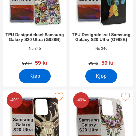
TPU Designdeksel Samsung
TPU Designdeksel Samsung
Galaxy S20 Ultra (G988B)
Galaxy S20 Ultra (G988B)
Varenummer 34934
Varenummer 34933
No 345
No 346
ny pris
ny pris
59 kr
59 kr
gammel pris
gammel pris
99 kr
99 kr
Kjøp
Kjøp
 Designdeksel Samsung Galaxy S20 Ultra (G988B) som favoritt
Merk tPU Designdeksel Samsung Galaxy S
-40%
-40%