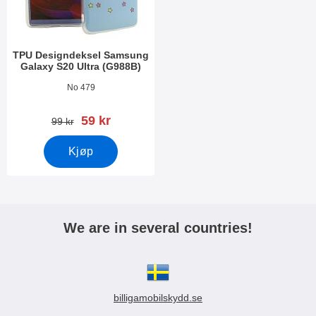
TPU Designdeksel Samsung
Galaxy S20 Ultra (G988B)
Varenummer 34928
No 479
ny pris
59 kr
gammel pris
99 kr
Kjøp
We are in several countries!
billigamobilskydd.se