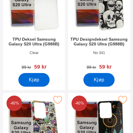
TPU Deksel Samsung
TPU Designdeksel Samsung
Galaxy S20 Ultra (G988B)
Galaxy S20 Ultra (G988B)
Varenummer 34940
Varenummer 34937
Clear
No 341
ny pris
ny pris
59 kr
59 kr
gammel pris
gammel pris
99 kr
99 kr
Kjøp
Kjøp
 Designdeksel Samsung Galaxy S20 Ultra (G988B) som favoritt
Merk tPU Designdeksel Samsung Galaxy S
-40%
-40%