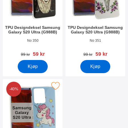
TPU Designdeksel Samsung
TPU Designdeksel Samsung
Galaxy S20 Ultra (G988B)
Galaxy S20 Ultra (G988B)
Varenummer 34932
Varenummer 34931
No 350
No 351
ny pris
ny pris
59 kr
59 kr
gammel pris
gammel pris
99 kr
99 kr
Kjøp
Kjøp
 Designdeksel Samsung Galaxy S20 Ultra (G988B) som favoritt
-40%