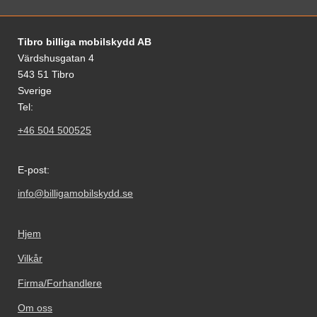
Footer-innhold Blandet informasjon og le
Tibro billiga mobilskydd AB
Värdshusgatan 4
543 51 Tibro
Sverige
Tel:
+46 504 500525
E-post:
info@billigamobilskydd.se
Hjem
Vilkår
Firma/Forhandlere
Om oss