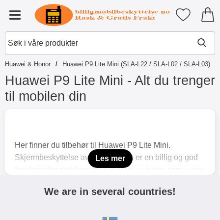
Startsiden for Tibro Billiga Mobil
Mine favori
Meny
Huawei & Honor
Huawei P9 Lite Mini (SLA-L22 / SLA-L02 / SLA-L03)
Huawei P9 Lite Mini - Alt du trenger
til mobilen din
G
å
t
i
Her finner du tilbehør til Huawei P9 Lite Mini.
l
p
Skjermbeskyttelse av herdet glass er en billig og god
Les mer
r
forsikring for mobilen din. Og er du av typen som synes
o
at telefonen er for «tynn» å holde i, da kommer du
d
We are in several countries!
u
sannsynligvis til å like våre mobillommebøker; åpne
k
fremsiden av dekselet for å prate i telefonen, og kjenn
t
samtidig at enheten ligger mye bedre i hånden (det
e