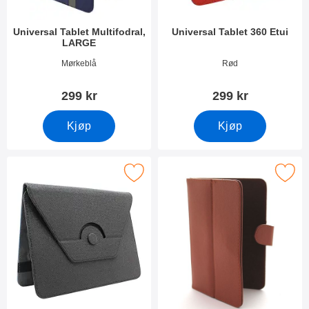
Universal Tablet Multifodral,
Universal Tablet 360 Etui
LARGE
Varenummer 54729
Varenummer 54730
Mørkeblå
Rød
299 kr
299 kr
Kjøp
Kjøp
Merk universal Tablet 360 Etui som favoritt
Merk som fav