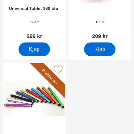
Universal Tablet 360 Etui
Varenummer 55351
Varenummer 1337
Svart
Brun
299 kr
209 kr
Kjøp
Kjøp
Merk billigamobilskydd.se Stylus som favoritt
9 varianter