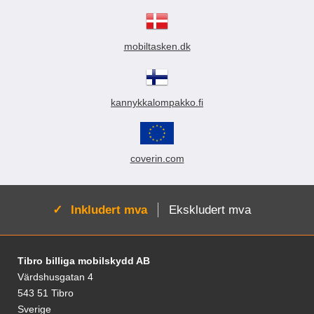
mobiltasken.dk
kannykkalompakko.fi
coverin.com
Aktiv:
Inkludert mva
Ekskludert mva
Footer-innhold Blandet informasjon og le
Tibro billiga mobilskydd AB
Värdshusgatan 4
543 51 Tibro
Sverige