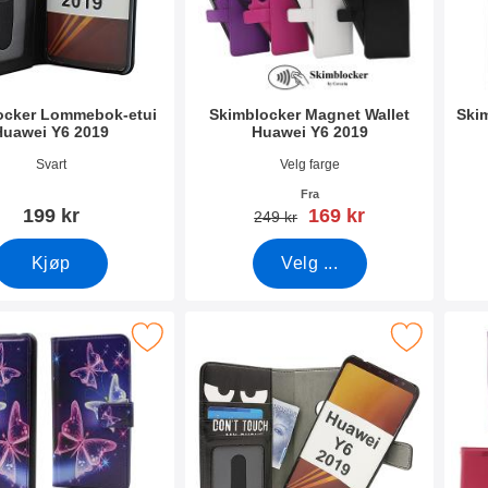
ocker Lommebok-etui
Skimblocker Magnet Wallet
Ski
Huawei Y6 2019
Huawei Y6 2019
mer 31836
Varenummer 31837
Vare
Svart
Velg farge
Fra
ny pris
199 kr
169 kr
gammel pris
249 kr
Kjøp
Velg ...
er Magnet Designwallet Huawei Y6 2019 som favoritt
Merk skimblocker Magnet Designwallet Huawe
Merk 