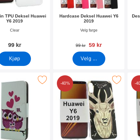
hin TPU Deksel Huawei
Hardcase Deksel Huawei Y6
Des
Y6 2019
2019
mer 31407
Varenummer 31408
Vare
Clear
Velg farge
ny pris
99 kr
59 kr
gammel pris
99 kr
Kjøp
Velg ...
 designwallet Huawei Y6 2019 som favoritt
Merk tPU Designdeksel Huawei Y6 20
Mer
-40%
-4