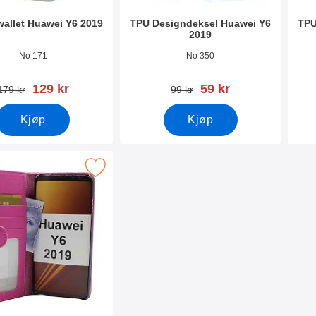
allet Huawei Y6 2019
TPU Designdeksel Huawei Y6
TPU
2019
mer 31518
Varenummer 31509
Vare
No 171
No 350
ny pris
ny pris
129 kr
59 kr
gammel pris
gammel pris
179 kr
99 kr
Kjøp
Kjøp
ocker Lommebok-etui Huawei Y6 2019 som favoritt