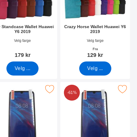
 Standcase Wallet Huawei
Crazy Horse Wallet Huawei Y6
Y6 2019
2019
nummer 31413
Varenummer 31411
Velg farge
Velg farge
Fra
179 kr
129 kr
Velg ...
Velg ...
awei Y6 2019 som favoritt
k skjermbeskyttelse Huawei Y6 2019 som favoritt
Merk 6-pakning Skjermbeskyttelse Hua
-61%