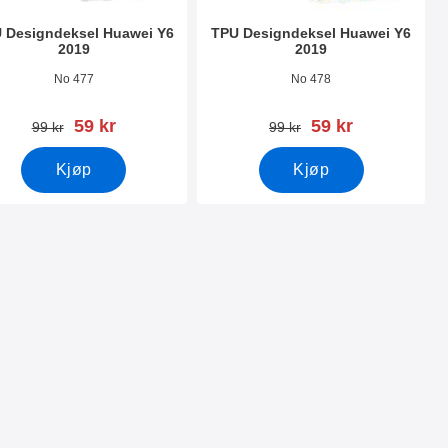
 Designdeksel Huawei Y6
TPU Designdeksel Huawei Y6
2019
2019
nummer 31507
Varenummer 31506
No 477
No 478
ny pris
ny pris
59 kr
59 kr
gammel pris
gammel pris
99 kr
99 kr
Kjøp
Kjøp