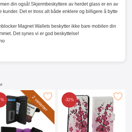
jermen din også! Skjermbeskyttere av herdet glass er en av
e kunder. Det er tross alt både enklere og billigere å bytte
locker Magnet Wallets beskytter ikke bare mobilen din
kimmet. Det synes vi er god beskyttelse!
.no
er
6 2019 som favoritt
blocker XL Magnet Wallet Huawei Y6 2019 som favoritt
Merk skimblocker Magnet Designwallet H
2 varianter
7%
-32%