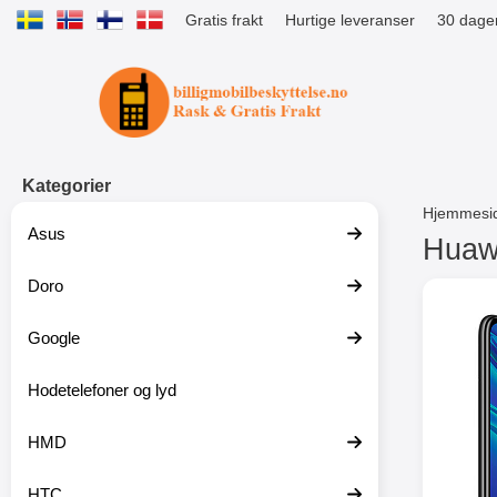
Gratis frakt
Hurtige leveranser
30 dager
Startsiden for Tibro Billiga Mobils
Kategorier
Hjemmesi
Asus
Huawe
Doro
G
å
t
Google
i
l
p
Hodetelefoner og lyd
r
o
HMD
d
u
k
HTC