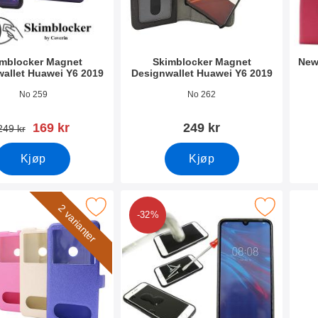
imblocker Magnet
Skimblocker Magnet
New
allet Huawei Y6 2019
Designwallet Huawei Y6 2019
mer 31834
Varenummer 31833
Vare
No 259
No 262
ny pris
169 kr
249 kr
gammel pris
249 kr
Kjøp
Kjøp
rk flipcase Huawei Y6 2019 som favoritt
Merk full Frame Skjermbeskyttelse av glass Hu
Mer
2 varianter
-32%