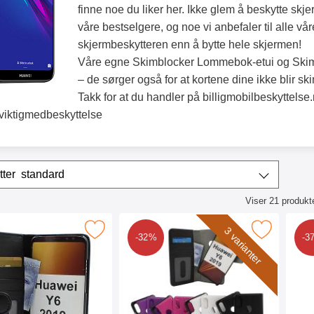
finne noe du liker her. Ikke glem å beskytte sk
våre bestselgere, og noe vi anbefaler til alle vår
skjermbeskytteren enn å bytte hele skjermen!
Våre egne Skimblocker Lommebok-etui og Skimb
– de sørger også for at kortene dine ikke blir s
Takk for at du handler på billigmobilbeskyttelse
viktigmedbeskyttelse
/sorter
Sorter etter
standard
Viser
21
produkt
ktliste
ocker Lommebok-etui Huawei Y6 2019 som favoritt
Merk skimblocker Magnet Wallet Huawei Y
Merk skim
3 varianter
-32%
-3