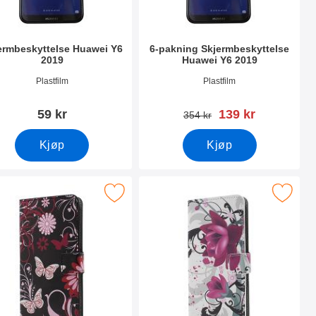
ermbeskyttelse Huawei Y6
6-pakning Skjermbeskyttelse
2019
Huawei Y6 2019
nummer 31405
Varenummer 31404
Plastfilm
Plastfilm
ny pris
59 kr
139 kr
gammel pris
354 kr
Kjøp
Kjøp
9 som favoritt
erk designwallet Huawei Y6 2019 som favoritt
Merk designwallet Huawei Y6 2