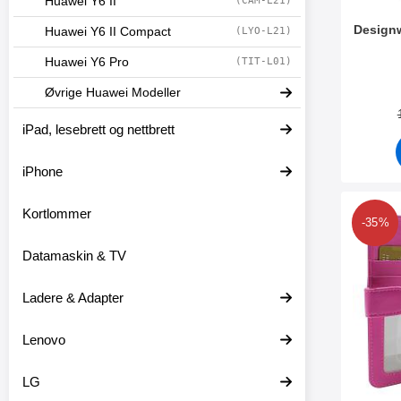
Huawei Y6 II
(CAM-L21)
Designw
Huawei Y6 II Compact
(LYO-L21)
Huawei Y6 Pro
(TIT-L01)
Varenum
Øvrige Huawei Modeller
iPad, lesebrett og nettbrett
iPhone
Kortlommer
Merk skimbl
-35%
Datamaskin & TV
Ladere & Adapter
Lenovo
LG