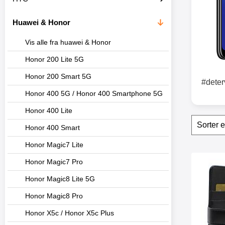
t
e
Huawei & Honor
r
Vis alle fra huawei & Honor
Honor 200 Lite 5G
Honor 200 Smart 5G
#deter
Honor 400 5G / Honor 400 Smartphone 5G
Honor 400 Lite
Filter
H
Honor 400 Smart
o
p
Honor Magic7 Lite
p
o
produ
Honor Magic7 Pro
v
Merk skimbl
e
Honor Magic8 Lite 5G
r
f
Honor Magic8 Pro
i
l
Honor X5c / Honor X5c Plus
t