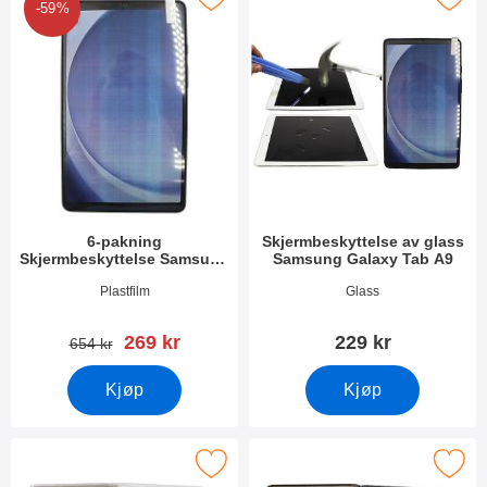
-59%
6-pakning
Skjermbeskyttelse av glass
Skjermbeskyttelse Samsung
Samsung Galaxy Tab A9
Galaxy Tab A9
Varenummer 49995
Varenummer 49996
Plastfilm
Glass
ny pris
269 kr
229 kr
gammel pris
654 kr
Kjøp
Kjøp
Merk tPU Deksel Samsung Galaxy Tab A9 som favoritt
Merk tPU Deksel Samsung Galax