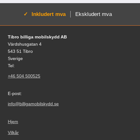
Aktiv:
Inkludert mva
Ekskludert mva
Footer-innhold Blandet informasjon og le
Tibro billiga mobilskydd AB
Värdshusgatan 4
543 51 Tibro
Sverige
Tel:
+46 504 500525
E-post:
info@billigamobilskydd.se
Hjem
Vilkår