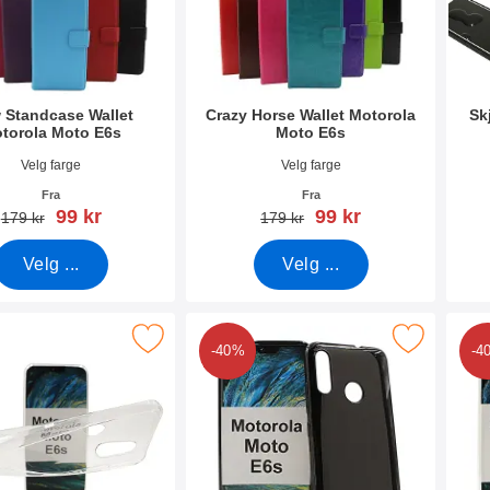
 Standcase Wallet
Crazy Horse Wallet Motorola
Sk
torola Moto E6s
Moto E6s
mer 37188
Varenummer 37189
Vare
Velg farge
Velg farge
Fra
Fra
ny pris
ny pris
99 kr
99 kr
gammel pris
gammel pris
179 kr
179 kr
Velg ...
Velg ...
 Thin TPU Deksel Motorola Moto E6s som favoritt
Merk tPU-deksel for Motorola Moto E
Me
-40%
-4