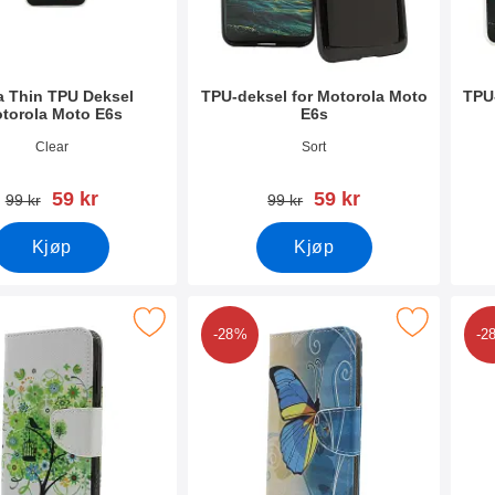
ra Thin TPU Deksel
TPU-deksel for Motorola Moto
TPU
torola Moto E6s
E6s
mer 36761
Varenummer 36757
Vare
Clear
Sort
ny pris
ny pris
59 kr
59 kr
gammel pris
gammel pris
99 kr
99 kr
Kjøp
Kjøp
designwallet Motorola Moto E6s som favoritt
Merk designwallet Motorola Moto E6
Me
-28%
-2