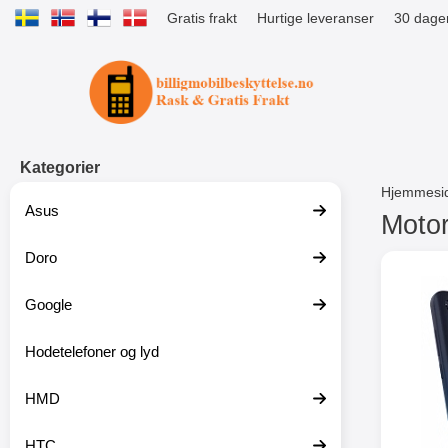
Gratis frakt
Hurtige leveranser
30 dager
Startsiden for Tibro Billiga Mobils
Kategorier
Hjemmesi
Asus
Motor
Doro
G
å
t
Google
i
l
p
Hodetelefoner og lyd
r
o
HMD
d
u
k
HTC