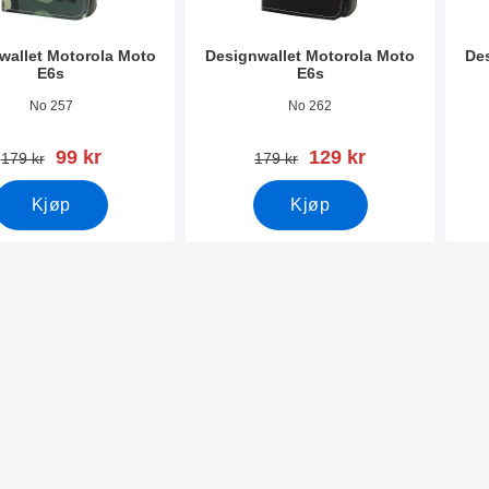
wallet Motorola Moto
Designwallet Motorola Moto
Des
E6s
E6s
mer 36919
Varenummer 36917
Vare
No 257
No 262
ny pris
ny pris
99 kr
129 kr
gammel pris
gammel pris
179 kr
179 kr
Kjøp
Kjøp