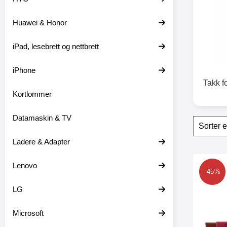
t
e
Huawei & Honor
r
iPad, lesebrett og nettbrett
iPhone
Takk f
Kortlommer
Datamaskin & TV
Filter
H
o
p
Ladere & Adapter
p
o
produ
Lenovo
v
Merk new S
-45%
e
r
LG
f
i
l
Microsoft
t