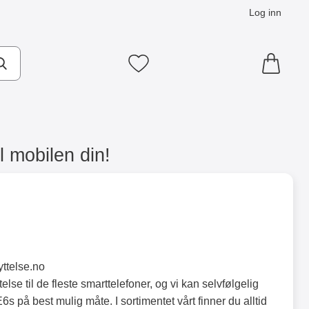
Log inn
Mine favoritter
l mobilen din!
yttelse.no
lse til de fleste smarttelefoner, og vi kan selvfølgelig
s på best mulig måte. I sortimentet vårt finner du alltid