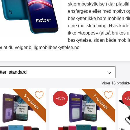
skjermbeskyttelse (klar plastfi
ensfargede eller med motiv) og
beskytter ikke bare mobilen d
dine mot skimming. Hvis korten
ikke «tæppes» (altså brukes ut
beskyttelse, siden både mobile
or at du velger billigmobilbeskyttelse.no
/sorter
Sorter etter
standard
Viser
16
produkt
ktliste
tandcase Wallet Motorola Moto E6s som favoritt
Merk crazy Horse Wallet Motorola Moto
Merk skje
5 varianter
7 varianter
-45%
-3