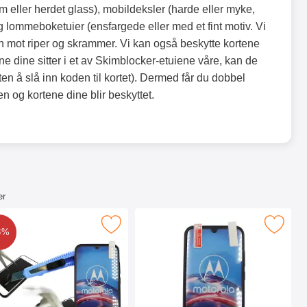
lm eller herdet glass), mobildeksler (harde eller myke,
 lommeboketuier (ensfargede eller med et fint motiv. Vi
in mot riper og skrammer. Vi kan også beskytte kortene
e dine sitter i et av Skimblocker-etuiene våre, kan de
en å slå inn koden til kortet). Dermed får du dobbel
n og kortene dine blir beskyttet.
er
 E6s som favoritt
rmbeskyttelse av glass Motorola Moto E6s som favoritt
Merk skjermbeskyttelse Motorola M
8%