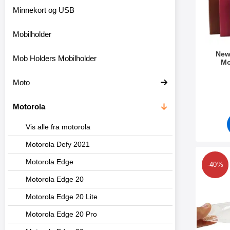
r
Minnekort og USB
e
Mobilholder
New
Mob Holders Mobilholder
Mo
Varenum
Moto
Motorola
Vis alle fra motorola
Motorola Defy 2021
Merk ultra
Motorola Edge
-40%
Motorola Edge 20
Motorola Edge 20 Lite
Motorola Edge 20 Pro