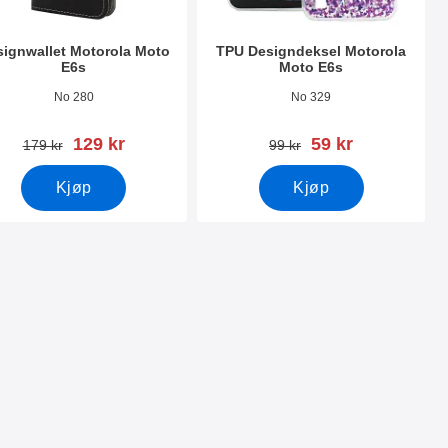
ignwallet Motorola Moto
TPU Designdeksel Motorola
E6s
Moto E6s
nummer 36908
Varenummer 36899
No 280
No 329
ny pris
ny pris
129 kr
59 kr
gammel pris
gammel pris
179 kr
99 kr
Kjøp
Kjøp