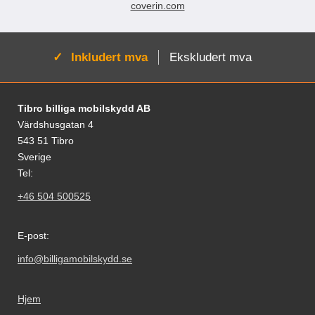
coverin.com
Aktiv:
Inkludert mva
Ekskludert mva
Footer-innhold Blandet informasjon og le
Tibro billiga mobilskydd AB
Värdshusgatan 4
543 51 Tibro
Sverige
Tel:
+46 504 500525
E-post:
info@billigamobilskydd.se
Hjem