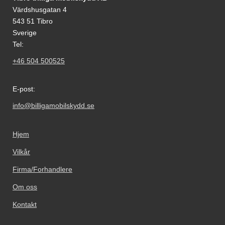
Värdshusgatan 4
543 51 Tibro
Sverige
Tel:
+46 504 500525
E-post:
info@billigamobilskydd.se
Hjem
Vilkår
Firma/Forhandlere
Om oss
Kontakt