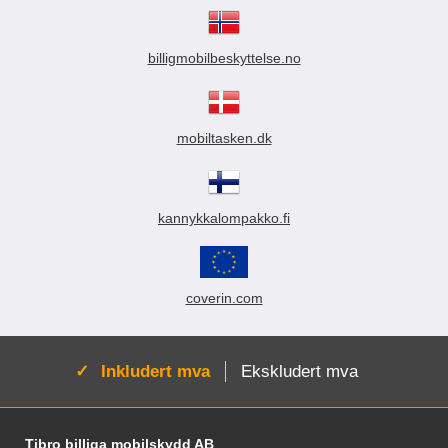
billigmobilbeskyttelse.no
mobiltasken.dk
kannykkalompakko.fi
coverin.com
Aktiv:
Inkludert mva
Ekskludert mva
Footer-innhold Blandet informasjon og le
Tibro billiga mobilskydd AB