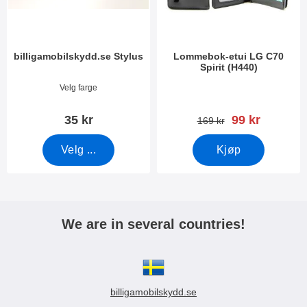
billigamobilskydd.se Stylus
Lommebok-etui LG C70
Spirit (H440)
Varenummer 7666
Varenummer 16433
Velg farge
ny pris
35 kr
99 kr
gammel pris
169 kr
Velg ...
Kjøp
We are in several countries!
billigamobilskydd.se