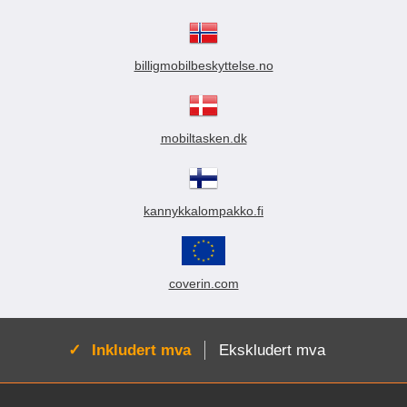
billigmobilbeskyttelse.no
mobiltasken.dk
kannykkalompakko.fi
coverin.com
Aktiv:
Inkludert mva
Ekskludert mva