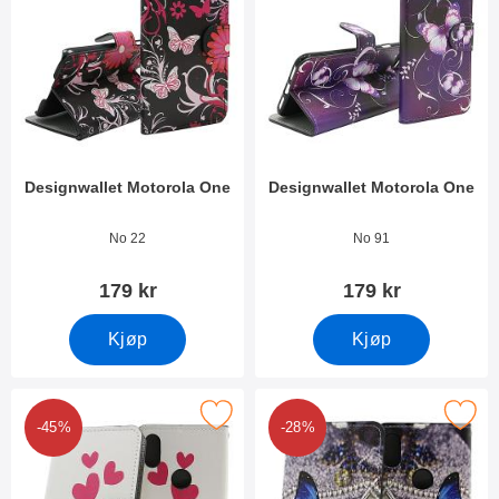
Designwallet Motorola One
Designwallet Motorola One
Varenummer 29679
Varenummer 29675
No 22
No 91
179 kr
179 kr
Kjøp
Kjøp
Merk designwallet Motorola One som favoritt
Merk designwallet Motorola
-45%
-28%