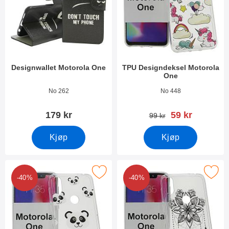
Designwallet Motorola One
TPU Designdeksel Motorola
One
Varenummer 29639
Varenummer 29316
No 262
No 448
ny pris
179 kr
59 kr
gammel pris
99 kr
Kjøp
Kjøp
Merk tPU Designdeksel Motorola One som favoritt
Merk tPU Designdeksel Motoro
-40%
-40%