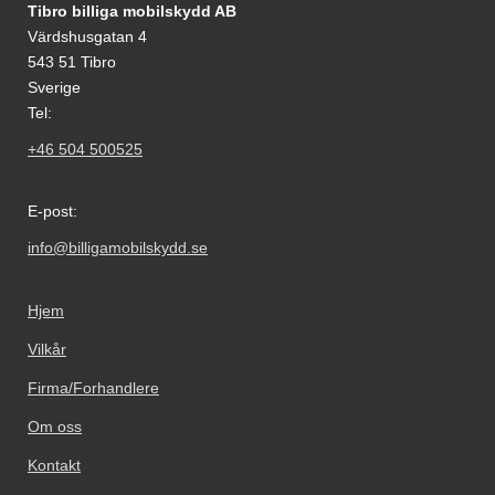
Footer-innhold Blandet informasjon og le
Tibro billiga mobilskydd AB
Värdshusgatan 4
543 51 Tibro
Sverige
Tel:
+46 504 500525
E-post:
info@billigamobilskydd.se
Hjem
Vilkår
Firma/Forhandlere
Om oss
Kontakt