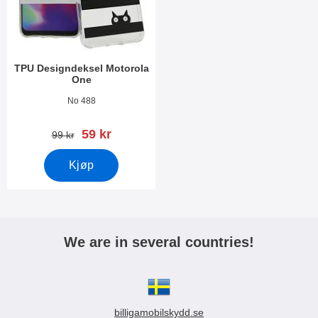
TPU Designdeksel Motorola
One
Varenummer 29310
No 488
ny pris
59 kr
gammel pris
99 kr
Kjøp
We are in several countries!
billigamobilskydd.se