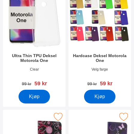
Ultra Thin TPU Deksel
Hardcase Deksel Motorola
Motorola One
One
Varenummer 29134
Varenummer 29091
Clear
Velg farge
ny pris
ny pris
59 kr
59 kr
gammel pris
gammel pris
99 kr
99 kr
Kjøp
Kjøp
Merk designwallet Motorola One som favoritt
Merk designwallet Motorola