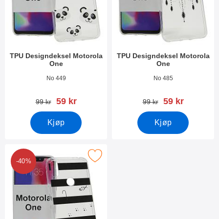
TPU Designdeksel Motorola
TPU Designdeksel Motorola
One
One
Varenummer 29315
Varenummer 29313
No 449
No 485
ny pris
ny pris
59 kr
59 kr
gammel pris
gammel pris
99 kr
99 kr
Kjøp
Kjøp
Merk tPU Designdeksel Motorola One som favoritt
-40%