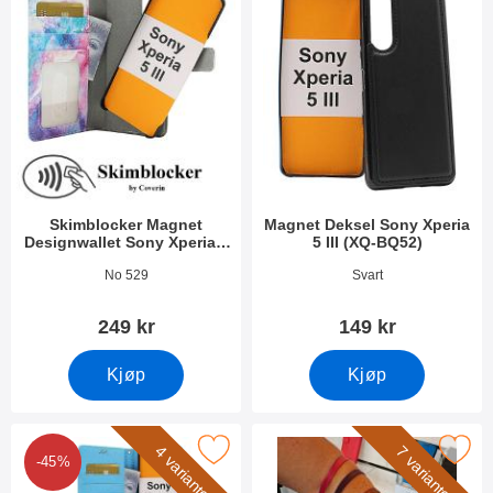
Skimblocker Magnet
Magnet Deksel Sony Xperia
Designwallet Sony Xperia 5
5 III (XQ-BQ52)
III (XQ-BQ52)
Varenummer 40758
Varenummer 44552
No 529
Svart
249 kr
149 kr
Kjøp
Kjøp
w Standcase Wallet Sony Xperia 5 III (XQ-BQ52) som favoritt
Merk håndleddsstropp til New Stand
4 varianter
7 varianter
-45%