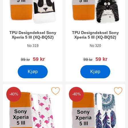
TPU Designdeksel Sony
TPU Designdeksel Sony
Xperia 5 III (XQ-BQ52)
Xperia 5 III (XQ-BQ52)
Varenummer 41353
Varenummer 41352
No 319
No 320
ny pris
ny pris
59 kr
59 kr
gammel pris
gammel pris
99 kr
99 kr
Kjøp
Kjøp
tPU Designdeksel Sony Xperia 5 III (XQ-BQ52) som favoritt
Merk tPU Designdeksel Sony Xperia 5 
-40%
-40%