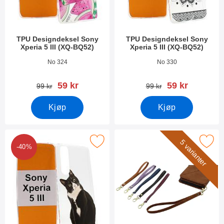
TPU Designdeksel Sony
TPU Designdeksel Sony
Xperia 5 III (XQ-BQ52)
Xperia 5 III (XQ-BQ52)
Varenummer 41348
Varenummer 41345
No 324
No 330
ny pris
ny pris
59 kr
59 kr
gammel pris
gammel pris
99 kr
99 kr
Kjøp
Kjøp
tPU Designdeksel Sony Xperia 5 III (XQ-BQ52) som favoritt
Merk håndleddsstropp til XL Standc
5 varianter
-40%