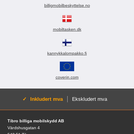
billigmobilbeskyttelse.no
mobiltasken.dk
kannykkalompakko.fi
coverin.com
Aktiv:
Inkludert mva
Ekskludert mva
Footer-innhold Blandet informasjon og le
Tibro billiga mobilskydd AB
Värdshusgatan 4