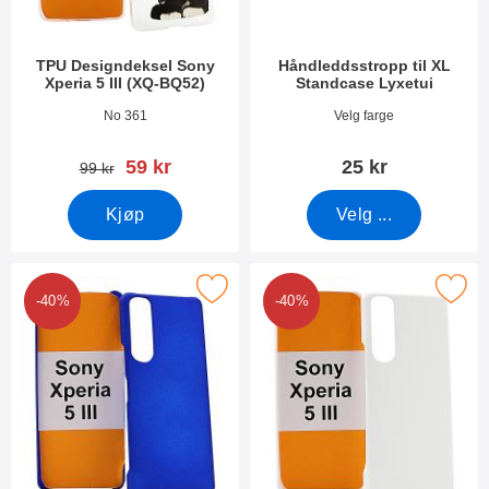
TPU Designdeksel Sony
Håndleddsstropp til XL
Xperia 5 III (XQ-BQ52)
Standcase Lyxetui
Varenummer 41343
Varenummer 50276
No 361
Velg farge
ny pris
59 kr
25 kr
gammel pris
99 kr
Kjøp
Velg ...
 hardcase Deksel Sony Xperia 5 III (XQ-BQ52) som favoritt
Merk hardcase Deksel Sony Xperia 5 
-40%
-40%