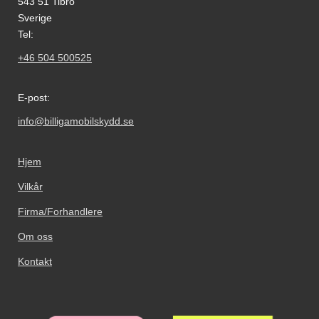
543 51 Tibro
Sverige
Tel:
+46 504 500525
E-post:
info@billigamobilskydd.se
Hjem
Vilkår
Firma/Forhandlere
Om oss
Kontakt