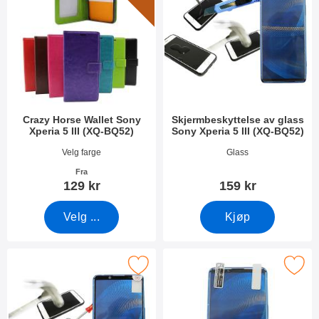
Crazy Horse Wallet Sony
Skjermbeskyttelse av glass
Xperia 5 III (XQ-BQ52)
Sony Xperia 5 III (XQ-BQ52)
Varenummer 41363
Varenummer 41236
Velg farge
Glass
Fra
129 kr
159 kr
Velg ...
Kjøp
e Skjermbeskyttelse av glass Sony Xperia 5 III (XQ-BQ52) som fa
Merk skjermbeskyttelse Sony Xperia 5