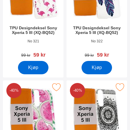
TPU Designdeksel Sony
TPU Designdeksel Sony
Xperia 5 III (XQ-BQ52)
Xperia 5 III (XQ-BQ52)
Varenummer 41351
Varenummer 41350
No 321
No 322
ny pris
ny pris
59 kr
59 kr
gammel pris
gammel pris
99 kr
99 kr
Kjøp
Kjøp
tPU Designdeksel Sony Xperia 5 III (XQ-BQ52) som favoritt
Merk tPU Designdeksel Sony Xperia 5 
-40%
-40%