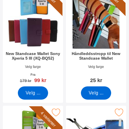
New Standcase Wallet Sony
Håndleddsstropp til New
Xperia 5 III (XQ-BQ52)
Standcase Wallet
Varenummer 41364
Varenummer 40789
Velg farge
Velg farge
Fra
ny pris
99 kr
25 kr
gammel pris
179 kr
Velg ...
Velg ...
crazy Horse Wallet Sony Xperia 5 III (XQ-BQ52) som favoritt
Merk skjermbeskyttelse av glass Sony Xper
4 varianter