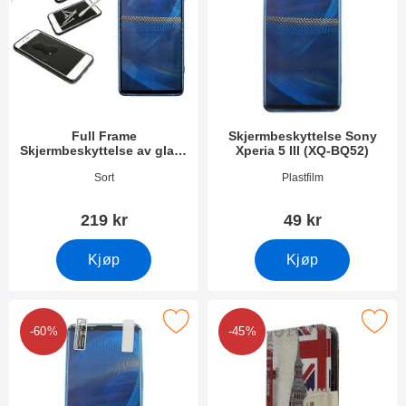
Full Frame
Skjermbeskyttelse Sony
Skjermbeskyttelse av glass
Xperia 5 III (XQ-BQ52)
Sony Xperia 5 III (XQ-BQ52)
Varenummer 41239
Varenummer 41233
Sort
Plastfilm
219 kr
49 kr
Kjøp
Kjøp
ning Skjermbeskyttelse Sony Xperia 5 III (XQ-BQ52) som favori
Merk designwallet Sony Xperia 5 II
-60%
-45%