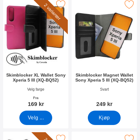
imblocker XL Wallet Sony Xperia 5 III (XQ-BQ52) som favoritt
Merk skimblocker Magnet Wallet Sony Xper
2 varianter
Skimblocker XL Wallet Sony
Skimblocker Magnet Wallet
Xperia 5 III (XQ-BQ52)
Sony Xperia 5 III (XQ-BQ52)
Varenummer 40760
Varenummer 40754
Velg farge
Svart
Fra
169 kr
249 kr
Velg ...
Kjøp
locker XL Magnet Wallet Sony Xperia 5 III (XQ-BQ52) som favori
Merk skimblocker Magnet Wallet Sony Xper