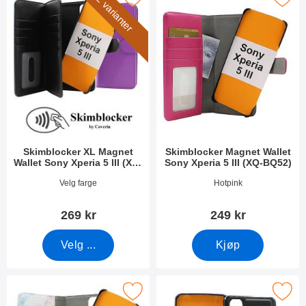
2 varianter
Skimblocker XL Magnet
Skimblocker Magnet Wallet
Wallet Sony Xperia 5 III (XQ-
Sony Xperia 5 III (XQ-BQ52)
BQ52)
Varenummer 40762
Varenummer 40755
Velg farge
Hotpink
269 kr
249 kr
Velg ...
Kjøp
cker Magnet Designwallet Sony Xperia 5 III (XQ-BQ52) som favo
Merk magnet Deksel Sony Xperia 5 I