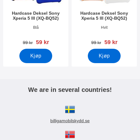
Hardcase Deksel Sony
Hardcase Deksel Sony
Xperia 5 III (XQ-BQ52)
Xperia 5 III (XQ-BQ52)
Varenummer 41339
Varenummer 41338
Blå
Hvit
ny pris
ny pris
59 kr
59 kr
gammel pris
gammel pris
99 kr
99 kr
Kjøp
Kjøp
We are in several countries!
billigamobilskydd.se