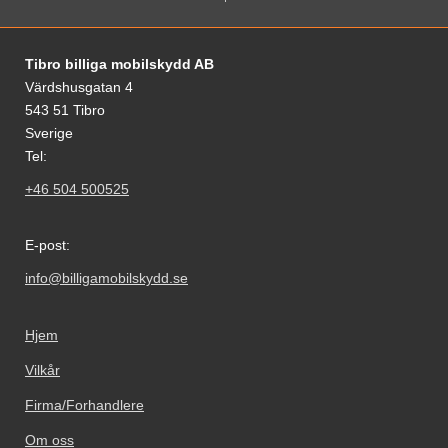
Footer-innhold Blandet informasjon og le
Tibro billiga mobilskydd AB
Värdshusgatan 4
543 51 Tibro
Sverige
Tel:
+46 504 500525
E-post:
info@billigamobilskydd.se
Hjem
Vilkår
Firma/Forhandlere
Om oss