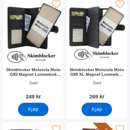
locker Motorola Moto G85 Magnet Lommebok Deksel som favori
Merk skimblocker Motorola Moto G85 XL Mag
Skimblocker Motorola Moto
Skimblocker Motorola Moto
G85 Magnet Lommebok
G85 XL Magnet Lommebok
Deksel
Deksel
Varenummer 51161
Varenummer 51160
Svart
Svart
249 kr
269 kr
Kjøp
Kjøp
Merk magnet Deksel Motorola Moto G85 som favoritt
Merk xL Standcase Lyxetui Motorol