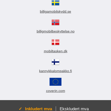
billigamobilskydd.se
billigmobilbeskyttelse.no
mobiltasken.dk
kannykkalompakko.fi
coverin.com
Aktiv:
Inkludert mva
Ekskludert mva