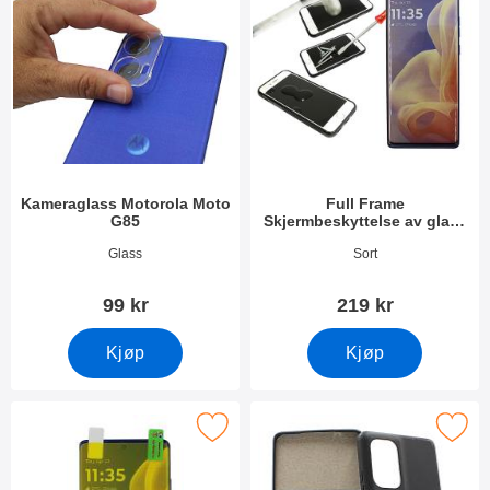
Kameraglass Motorola Moto
Full Frame
G85
Skjermbeskyttelse av glass
Motorola Moto G85
Varenummer 51166
Varenummer 51167
Glass
Sort
99 kr
219 kr
Kjøp
Kjøp
ull Screen Skjermbeskyttelse Motorola Moto G85 som favoritt
Merk tPU Deksel Motorola Mot