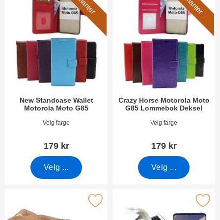
6 varianter
7 varianter
New Standcase Wallet
Crazy Horse Motorola Moto
Motorola Moto G85
G85 Lommebok Deksel
Varenummer 51176
Varenummer 51169
Velg farge
Velg farge
179 kr
179 kr
Velg ...
Velg ...
Merk kameraglass Motorola Moto G85 som favoritt
Merk full Frame Skjermbeskyttelse av glas