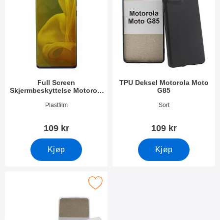
Full Screen
TPU Deksel Motorola Moto
Skjermbeskyttelse Motorola
G85
Moto G85
Varenummer 51168
Varenummer 51164
Plastfilm
Sort
109 kr
109 kr
Kjøp
Kjøp
rk ultra Thin TPU Deksel Motorola Moto G85 som favoritt