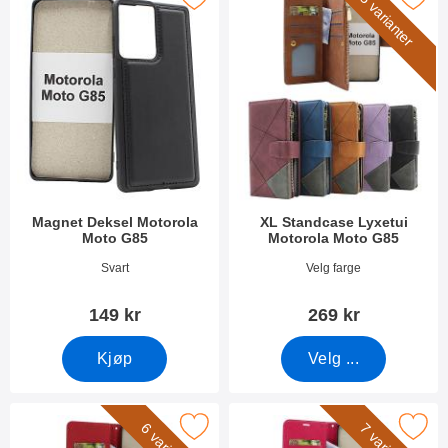
5 varianter
Magnet Deksel Motorola
XL Standcase Lyxetui
Moto G85
Motorola Moto G85
Varenummer 51159
Varenummer 51182
Svart
Velg farge
149 kr
269 kr
Kjøp
Velg ...
rk new Standcase Wallet Motorola Moto G85 som favoritt
Merk crazy Horse Motorola Moto G85 L