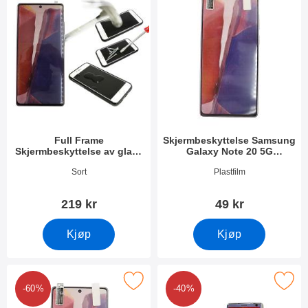
Full Frame
Skjermbeskyttelse Samsung
Skjermbeskyttelse av glass
Galaxy Note 20 5G
Samsung Galaxy Note 20 5G
(N981B/DS)
Varenummer 37205
Varenummer 37201
Sort
Plastfilm
(N981B/DS)
219 kr
49 kr
Kjøp
Kjøp
kjermbeskyttelse Samsung Galaxy Note 20 5G (N981B/DS) som 
Merk ultra Thin TPU Deksel Samsung Galaxy 
-60%
-40%