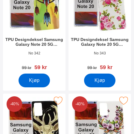
TPU Designdeksel Samsung
TPU Designdeksel Samsung
Galaxy Note 20 5G
Galaxy Note 20 5G
(N981B/DS)
(N981B/DS)
Varenummer 37405
Varenummer 37404
No 342
No 343
ny pris
ny pris
59 kr
59 kr
gammel pris
gammel pris
99 kr
99 kr
Kjøp
Kjøp
signdeksel Samsung Galaxy Note 20 5G (N981B/DS) som favor
Merk tPU Designdeksel Samsung Galaxy Not
-40%
-40%