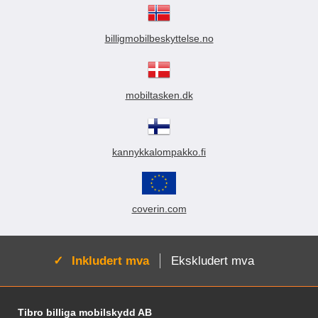
billigmobilbeskyttelse.no
mobiltasken.dk
kannykkalompakko.fi
coverin.com
Aktiv:
Inkludert mva
Ekskludert mva
Footer-innhold Blandet informasjon og le
Tibro billiga mobilskydd AB