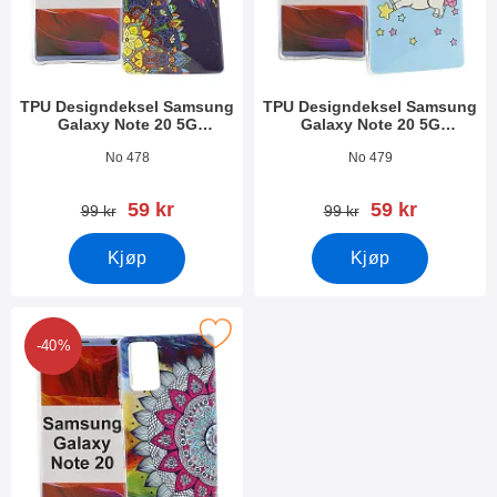
TPU Designdeksel Samsung
TPU Designdeksel Samsung
Galaxy Note 20 5G
Galaxy Note 20 5G
(N981B/DS)
(N981B/DS)
Varenummer 37398
Varenummer 37397
No 478
No 479
ny pris
ny pris
59 kr
59 kr
gammel pris
gammel pris
99 kr
99 kr
Kjøp
Kjøp
signdeksel Samsung Galaxy Note 20 5G (N981B/DS) som favor
-40%