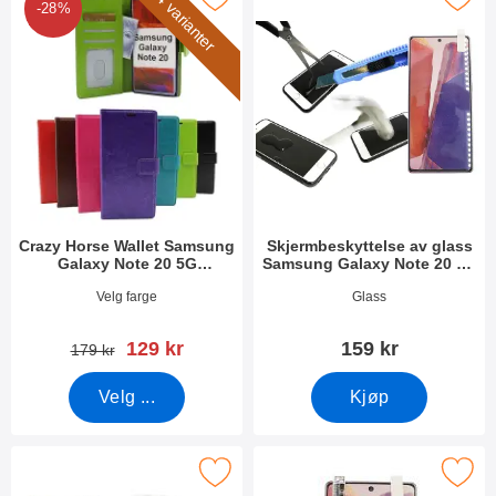
4 varianter
-28%
Crazy Horse Wallet Samsung
Skjermbeskyttelse av glass
Galaxy Note 20 5G
Samsung Galaxy Note 20 5G
(N981B/DS)
(N981B/DS)
Varenummer 37502
Varenummer 37203
Velg farge
Glass
ny pris
129 kr
159 kr
gammel pris
179 kr
Velg ...
Kjøp
rmbeskyttelse av glass Samsung Galaxy Note 20 5G (N981B/DS) 
Merk skjermbeskyttelse Samsung Galaxy No