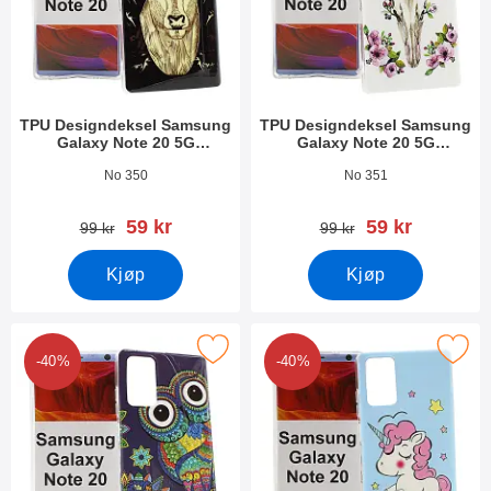
TPU Designdeksel Samsung
TPU Designdeksel Samsung
Galaxy Note 20 5G
Galaxy Note 20 5G
(N981B/DS)
(N981B/DS)
Varenummer 37401
Varenummer 37400
No 350
No 351
ny pris
ny pris
59 kr
59 kr
gammel pris
gammel pris
99 kr
99 kr
Kjøp
Kjøp
signdeksel Samsung Galaxy Note 20 5G (N981B/DS) som favor
Merk tPU Designdeksel Samsung Galaxy Not
-40%
-40%