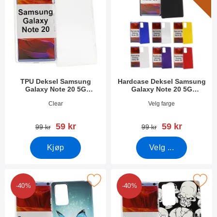
TPU Deksel Samsung
Hardcase Deksel Samsung
Galaxy Note 20 5G
Galaxy Note 20 5G
(N981B/DS)
(N981B/DS)
Varenummer 40504
Varenummer 37202
Clear
Velg farge
ny pris
ny pris
59 kr
59 kr
gammel pris
gammel pris
99 kr
99 kr
Kjøp
Velg ...
signdeksel Samsung Galaxy Note 20 5G (N981B/DS) som favor
Merk tPU Designdeksel Samsung Galaxy Not
-40%
-40%