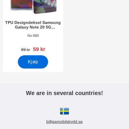
TPU Designdeksel Samsung
Galaxy Note 20 5G
(N981B/DS)
Varenummer 37339
No 480
ny pris
59 kr
gammel pris
99 kr
Kjøp
We are in several countries!
billigamobilskydd.se