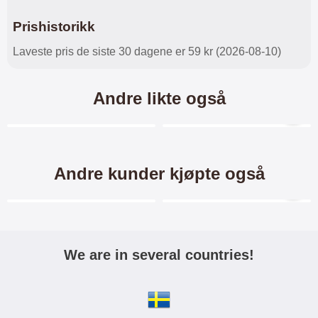
Prishistorikk
Laveste pris de siste 30 dagene er 59 kr (2026-08-10)
Andre likte også
Merkitse blow productListContainer
Merkitse blow productL
7 varianter
Andre kunder kjøpte også
Merkitse blow productListContainer
Merkitse blow productL
8 varianter
-8%
-40%
We are in several countries!
Crazy Horse Wallet iPhone
Skimblocker iPhone 13 / 14
13 (6.1)
XL Magnet Lommebok