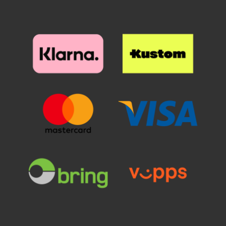
også kalt RFID
beskyttelse/skimbeskyttelse/skim
protection, noe som betyr at etuiet
beskytter kortene dine mot
skimming som dessverre har blitt
mer og mer vanlig. Med vår
Skimblocker Magnet Wallet er
kortene dine beskyttet mot
ufrivillige transaksjoner* Merk at
våre nye Skimblocker Wallets nå
har en Standcase-funksjon; dette
betyr at du nå kan sette opp
mobilen i en skrå posisjon når du
vil se film på mobilen – altså
mens mobilen fortsatt er i
mobillommeboken. På selve
mobillommeboken vil du kunne
se en "fold" på baksiden. Dette er
for at mobilen skal kunne stå i
skrå stilling. Se gjerne på bildene
i annonsen – så skjønner du hva
vi mener. Mobilen din er fortsatt
like godt beskyttet som den alltid
har vært i våre Skimblocker