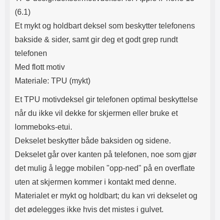
Lyttetid: ca 4 timer
mer holdbart enn hardplast, men
(6.1)
ikke like løst som silikon.
Passformen er perfekt og sitter
Et mykt og holdbart deksel som beskytter telefonens
stramt rundt hele mobilen.
bakside & sider, samt gir deg et godt grep rundt
Dekselet er dekorert med et motiv
på utsiden. Innsiden er ensfarget.
telefonen
Denne typen beskyttelse er
Med flott motiv
populært blant de som vil ha en
elegant telefon, men som likevel
Materiale: TPU (mykt)
vil kunne nå skjermen. Kompletter
gjerne med skjermbeskyttelse av
Et TPU motivdeksel gir telefonen optimal beskyttelse
herdet glass, dette gir deg ganske
når du ikke vil dekke for skjermen eller bruke et
bra beskyttelse av hele mobilen.
lommeboks-etui.
Dekselet beskytter både baksiden og sidene.
Dekselet går over kanten på telefonen, noe som gjør
det mulig å legge mobilen "opp-ned" på en overflate
uten at skjermen kommer i kontakt med denne.
Materialet er mykt og holdbart; du kan vri dekselet og
det ødelegges ikke hvis det mistes i gulvet.