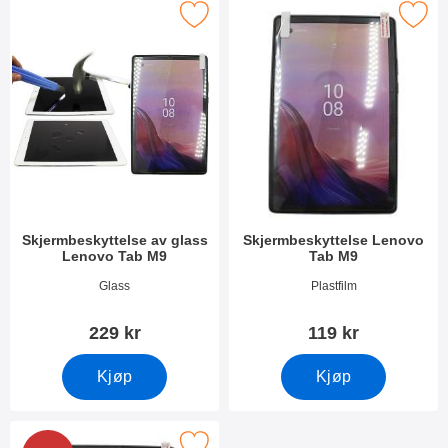
k skjermbeskyttelse av glass Lenovo Tab M9 som favoritt
Merk skjermbeskyttelse Lenovo
Skjermbeskyttelse av glass
Skjermbeskyttelse Lenovo
Lenovo Tab M9
Tab M9
Varenummer 51346
Varenummer 51344
Glass
Plastfilm
229 kr
119 kr
Kjøp
Kjøp
 6-pakning Skjermbeskyttelse Lenovo Tab M9 som favoritt