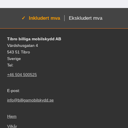
Aktiv:
Inkludert mva
Ekskludert mva
Footer-innhold Blandet informasjon og le
Tibro billiga mobilskydd AB
Värdshusgatan 4
543 51 Tibro
Sverige
Tel:
+46 504 500525
E-post:
info@billigamobilskydd.se
Hjem
Vilkår