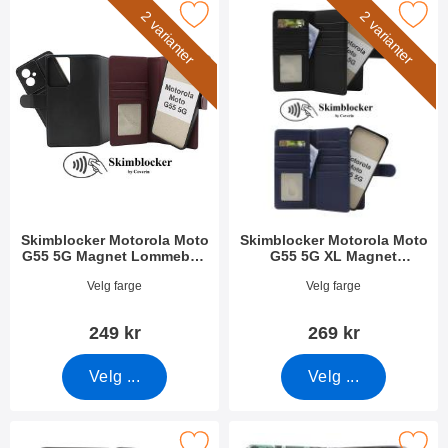
ocker Motorola Moto G55 5G Magnet Lommebok Deksel som favo
Merk skimblocker Motorola Moto G55 5G XL M
2 varianter
2 varianter
Skimblocker Motorola Moto
Skimblocker Motorola Moto
G55 5G Magnet Lommebok
G55 5G XL Magnet
Deksel
Lommebok Deksel
Varenummer 51838
Varenummer 51839
Velg farge
Velg farge
249 kr
269 kr
Velg ...
Velg ...
Merk magnet Deksel Motorola Moto G55 5G som favoritt
Merk skimblocker Motorola Moto G55 5G Lom