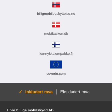
billigmobilbeskyttelse.no
mobiltasken.dk
kannykkalompakko.fi
coverin.com
Aktiv:
Inkludert mva
Ekskludert mva
Footer-innhold Blandet informasjon og le
Tibro billiga mobilskydd AB