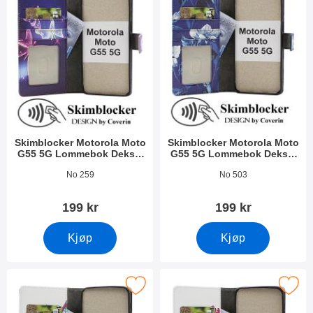
Skimblocker Motorola Moto
Skimblocker Motorola Moto
G55 5G Lommebok Deksel
G55 5G Lommebok Deksel
Design
Design
Varenummer 51842
Varenummer 51841
No 259
No 503
199 kr
199 kr
Kjøp
Kjøp
ocker Motorola Moto G55 5G Lommebok Deksel Design som favo
Merk skimblocker Motorola Moto G55 5G Lom