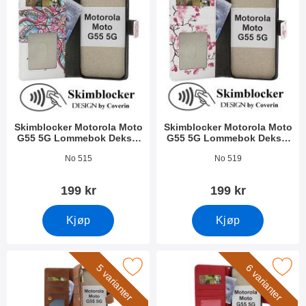
Skimblocker Motorola Moto
Skimblocker Motorola Moto
G55 5G Lommebok Deksel
G55 5G Lommebok Deksel
Design
Design
Varenummer 51845
Varenummer 51844
No 515
No 519
199 kr
199 kr
Kjøp
Kjøp
 Motorola Moto G55 5G Luksus Lommebok Deksel som favoritt
Merk new Standcase Motorola Moto G5
5 varianter
6 varianter