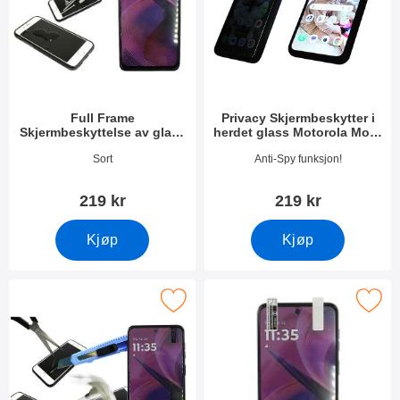
Full Frame
Privacy Skjermbeskytter i
Skjermbeskyttelse av glass
herdet glass Motorola Moto
Motorola Moto G55 5G
G55 5G
Varenummer 51824
Varenummer 53991
Sort
Anti-Spy funksjon!
219 kr
219 kr
Kjøp
Kjøp
kjermbeskyttelse av glass Motorola Moto G55 5G som favoritt
Merk skjermbeskyttelse Motorola M