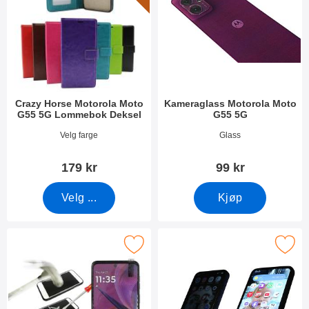
Crazy Horse Motorola Moto
Kameraglass Motorola Moto
G55 5G Lommebok Deksel
G55 5G
Varenummer 51828
Varenummer 51825
Velg farge
Glass
179 kr
99 kr
Velg ...
Kjøp
rame Skjermbeskyttelse av glass Motorola Moto G55 5G som favor
Merk privacy Skjermbeskytter i herdet glass