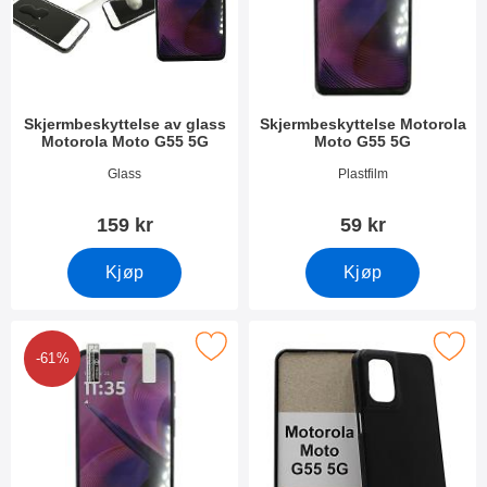
Skjermbeskyttelse av glass
Skjermbeskyttelse Motorola
Motorola Moto G55 5G
Moto G55 5G
Varenummer 51823
Varenummer 51821
Glass
Plastfilm
159 kr
59 kr
Kjøp
Kjøp
pakning Skjermbeskyttelse Motorola Moto G55 5G som favoritt
Merk tPU Deksel Motorola Moto
-61%