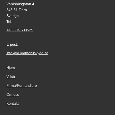
Värdshusgatan 4
543 51 Tibro
Sverige
Tel:
+46 504 500525
E-post:
info@billigamobilskydd.se
Hjem
Vilkår
Firma/Forhandlere
Om oss
Kontakt