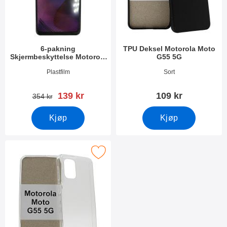
6-pakning
TPU Deksel Motorola Moto
Skjermbeskyttelse Motorola
G55 5G
Moto G55 5G
Varenummer 51822
Varenummer 51827
Plastfilm
Sort
ny pris
139 kr
109 kr
gammel pris
354 kr
Kjøp
Kjøp
 ultra Thin TPU Deksel Motorola Moto G55 5G som favoritt