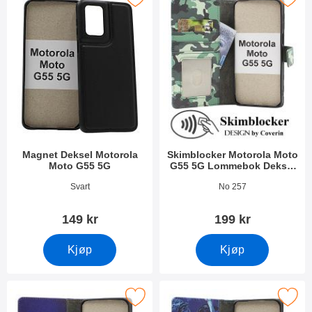
Magnet Deksel Motorola
Skimblocker Motorola Moto
Moto G55 5G
G55 5G Lommebok Deksel
Design
Varenummer 51840
Varenummer 51843
Svart
No 257
149 kr
199 kr
Kjøp
Kjøp
ocker Motorola Moto G55 5G Lommebok Deksel Design som favo
Merk skimblocker Motorola Moto G55 5G Lom