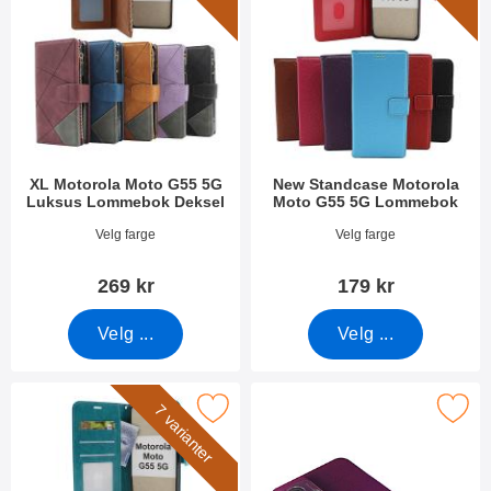
XL Motorola Moto G55 5G
New Standcase Motorola
Luksus Lommebok Deksel
Moto G55 5G Lommebok
Varenummer 51810
Varenummer 51815
Velg farge
Velg farge
269 kr
179 kr
Velg ...
Velg ...
zy Horse Motorola Moto G55 5G Lommebok Deksel som favoritt
Merk kameraglass Motorola Moto
7 varianter