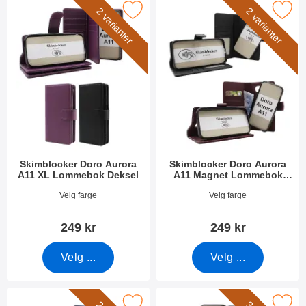
imblocker Doro Aurora A11 XL Lommebok Deksel som favoritt
Merk skimblocker Doro Aurora A11 Magne
2 varianter
2 varianter
Skimblocker Doro Aurora
Skimblocker Doro Aurora
A11 XL Lommebok Deksel
A11 Magnet Lommebok
Deksel
Varenummer 53441
Varenummer 53452
Velg farge
Velg farge
249 kr
249 kr
Velg ...
Velg ...
locker Doro Aurora A11 XL Magnet Lommebok Deksel som favor
Merk magnet Deksel Doro Auro