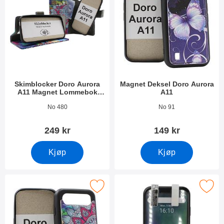
Skimblocker Doro Aurora
Magnet Deksel Doro Aurora
A11 Magnet Lommebok
A11
Deksel Design
Varenummer 53463
Varenummer 53464
No 480
No 91
249 kr
149 kr
Kjøp
Kjøp
Merk magnet Deksel Doro Aurora A11 som favoritt
Merk skjermbeskyttelse Doro Au