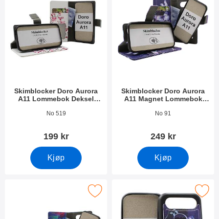
Skimblocker Doro Aurora
Skimblocker Doro Aurora
A11 Lommebok Deksel
A11 Magnet Lommebok
Design
Deksel Design
Varenummer 53461
Varenummer 53462
No 519
No 91
199 kr
249 kr
Kjøp
Kjøp
cker Doro Aurora A11 Magnet Lommebok Deksel Design som fav
Merk magnet Deksel Doro Auro