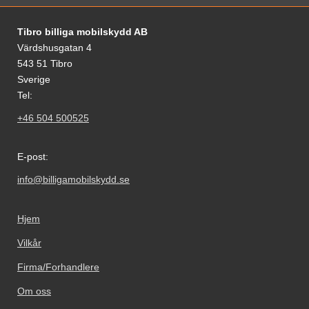
Footer-innhold Blandet informasjon og le
Tibro billiga mobilskydd AB
Värdshusgatan 4
543 51 Tibro
Sverige
Tel:
+46 504 500525
E-post:
info@billigamobilskydd.se
Hjem
Vilkår
Firma/Forhandlere
Om oss