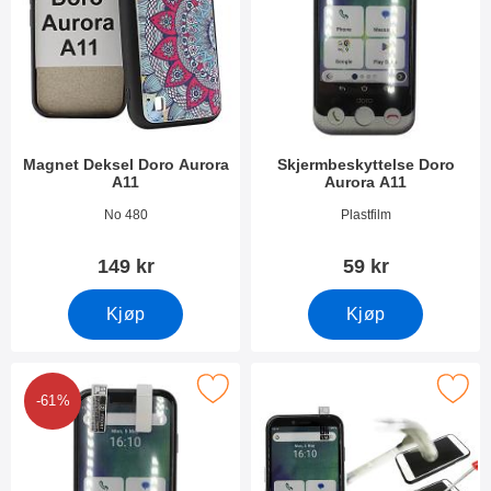
Magnet Deksel Doro Aurora
Skjermbeskyttelse Doro
A11
Aurora A11
Varenummer 53465
Varenummer 53726
No 480
Plastfilm
149 kr
59 kr
Kjøp
Kjøp
 6-pakning Skjermbeskyttelse Doro Aurora A11 som favoritt
Merk full Frame Skjermbeskyttelse av gla
-61%