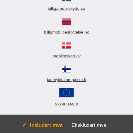
billigamobilskydd.se
billigmobilbeskyttelse.no
mobiltasken.dk
kannykkalompakko.fi
coverin.com
Aktiv:
Inkludert mva
Ekskludert mva