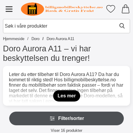
Startsiden for Tibro Billiga Mobil
Mine favori
Meny
Hjemmeside
Doro
Doro Aurora A11
Doro Aurora A11 – vi har
beskyttelsen du trenger!
G
å
Leter du etter tilbehør til Doro Aurora A11? Da har du
t
kommet til riktig sted! Hos billigmobilbeskyttelse.no
i
finner du mobiltilbehør som faktisk passer – fordi vi har
l
laget det selv. Det finnes nesten ingen tilbehør på
p
markedet til denne enkle og smarte Doro-modellen, så
Les mer
r
vi har tatt saken i egne hender.
o
Vi tilbyr stilige Skimblocker lommebokdeksler i mange
d
farger og med flotte motiver – noen med fast deksel og
H
u
andre med avtakbart magnetdeksel. Uansett hva du
Filter/sorter
o
k
velger får du plass til mobil, kort og kontanter i ett og
p
t
Filter/sorter
samme etui. I tillegg beskytter RFID-funksjonen i våre
p
Viser
16
produkter
e