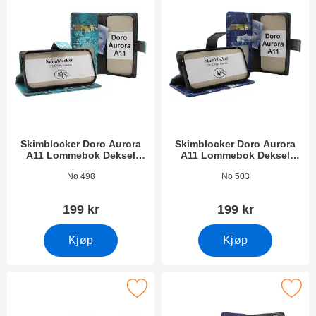
Skimblocker Doro Aurora
Skimblocker Doro Aurora
A11 Lommebok Deksel
A11 Lommebok Deksel
Design
Design
Varenummer 53459
Varenummer 53460
No 498
No 503
199 kr
199 kr
Kjøp
Kjøp
blocker Doro Aurora A11 Lommebok Deksel Design som favorit
Merk skimblocker Doro Aurora A11 Magnet Lo