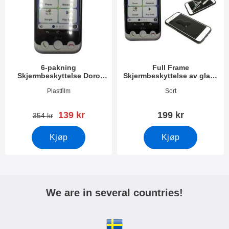
6-pakning
Full Frame
Skjermbeskyttelse Doro
Skjermbeskyttelse av glass
Aurora A11
Doro Aurora A11
Varenummer 53727
Varenummer 53728
Plastfilm
Sort
ny pris
139 kr
199 kr
gammel pris
354 kr
Kjøp
Kjøp
We are in several countries!