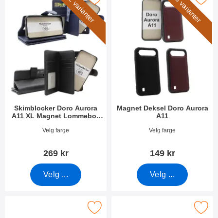
2 varianter
3 varianter
Skimblocker Doro Aurora
Magnet Deksel Doro Aurora
A11 XL Magnet Lommebok
A11
Deksel
Varenummer 53454
Varenummer 53456
Velg farge
Velg farge
269 kr
149 kr
Velg ...
Velg ...
blocker Doro Aurora A11 Lommebok Deksel Design som favorit
Merk skimblocker Doro Aurora A11 Lomme