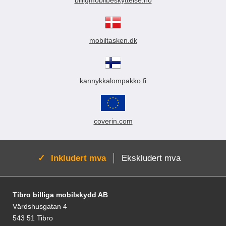
billigmobilbeskyttelse.no
mobiltasken.dk
kannykkalompakko.fi
coverin.com
Aktiv:
Inkludert mva
Ekskludert mva
Footer-innhold Blandet informasjon og le
Tibro billiga mobilskydd AB
Värdshusgatan 4
543 51 Tibro