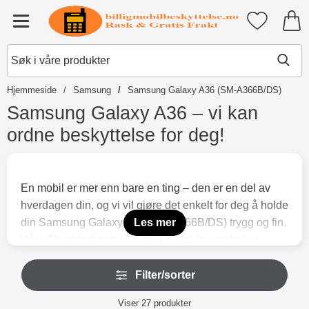
Startsiden for Tibro Billiga Mobil
Mine favori
Meny
Hjemmeside
Samsung
Samsung Galaxy A36 (SM-A366B/DS)
Samsung Galaxy A36 – vi kan
ordne beskyttelse for deg!
G
å
t
En mobil er mer enn bare en ting – den er en del av
i
hverdagen din, og vi vil gjøre det enkelt for deg å holde
l
p
din Samsung Galaxy A36 (SM-A366B/DS) trygg og fin.
Les mer
r
Våre Skimblocker by Coverin mobil-lommebøker
o
finnes i flere varianter – både med og uten
d
H
u
magnetdeksel, slik at du kan velge det som passer deg
Filter/sorter
o
k
p
best. I tillegg har vi mange flotte farger og mønstre, så
t
Filter/sorter
p
Viser
27
produkter
e
du kan finne et etui som gjenspeiler din stil. Utover å