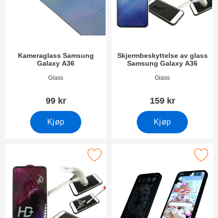
Kameraglass Samsung
Skjermbeskyttelse av glass
Galaxy A36
Samsung Galaxy A36
Varenummer 53017
Varenummer 53020
Glass
Glass
99 kr
159 kr
Kjøp
Kjøp
rame Skjermbeskyttelse av glass Samsung Galaxy A36 som favor
Merk privacy Skjermbeskytter i herdet glas