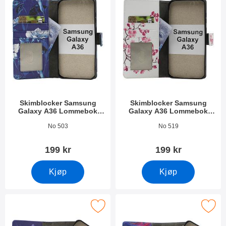
Skimblocker Samsung
Skimblocker Samsung
Galaxy A36 Lommebok
Galaxy A36 Lommebok
Deksel Design
Deksel Design
Varenummer 52993
Varenummer 52994
No 503
No 519
199 kr
199 kr
Kjøp
Kjøp
er Samsung Galaxy A36 Magnet Lommebok Deksel Design som f
Merk skimblocker Samsung Galaxy A36 Magnet 