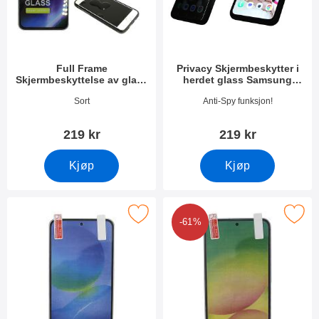
Full Frame
Privacy Skjermbeskytter i
Skjermbeskyttelse av glass
herdet glass Samsung
Samsung Galaxy A36
Galaxy A36
Varenummer 53021
Varenummer 53036
Sort
Anti-Spy funksjon!
219 kr
219 kr
Kjøp
Kjøp
erk skjermbeskyttelse Samsung Galaxy A36 som favoritt
Merk 6-pakning Skjermbeskyttelse Sam
-61%