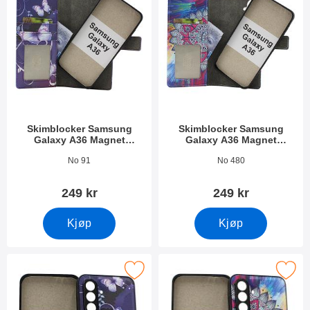
Skimblocker Samsung
Skimblocker Samsung
Galaxy A36 Magnet
Galaxy A36 Magnet
Lommebok Deksel Design
Lommebok Deksel Design
Varenummer 52995
Varenummer 52996
No 91
No 480
249 kr
249 kr
Kjøp
Kjøp
Merk magnet Deksel Samsung Galaxy A36 som favoritt
Merk magnet Deksel Samsung Ga