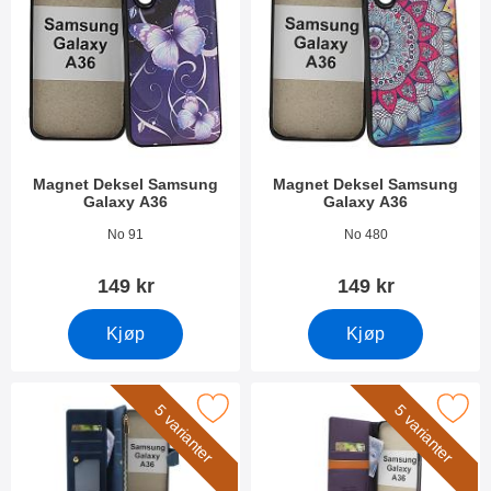
Magnet Deksel Samsung
Magnet Deksel Samsung
Galaxy A36
Galaxy A36
Varenummer 52997
Varenummer 52998
No 91
No 480
149 kr
149 kr
Kjøp
Kjøp
L Samsung Galaxy A36 Luksus Lommebok Deksel som favoritt
Merk samsung Galaxy A36 Luksus Mob
5 varianter
5 varianter