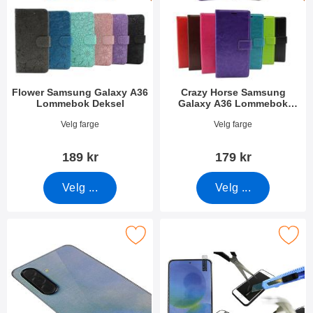
Flower Samsung Galaxy A36
Crazy Horse Samsung
Lommebok Deksel
Galaxy A36 Lommebok
Deksel
Varenummer 53004
Varenummer 53010
Velg farge
Velg farge
189 kr
179 kr
Velg ...
Velg ...
Merk kameraglass Samsung Galaxy A36 som favoritt
Merk skjermbeskyttelse av glass Sams