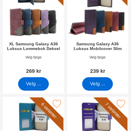
XL Samsung Galaxy A36
Samsung Galaxy A36
Luksus Lommebok Deksel
Luksus Mobilcover Slim
Varenummer 52999
Varenummer 55330
Velg farge
Velg farge
269 kr
239 kr
Velg ...
Velg ...
flower Samsung Galaxy A36 Lommebok Deksel som favoritt
Merk crazy Horse Samsung Galaxy A36 
6 varianter
7 varianter