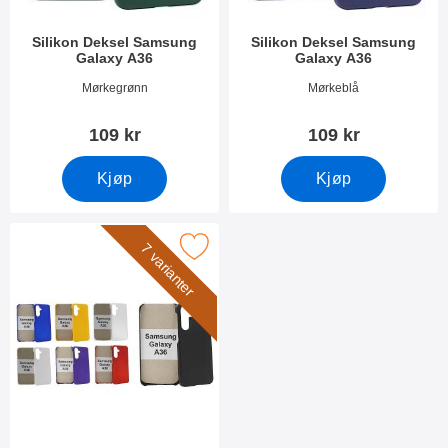
Silikon Deksel Samsung
Silikon Deksel Samsung
Galaxy A36
Galaxy A36
Varenummer 53033
Varenummer 53034
Mørkegrønn
Mørkeblå
109 kr
109 kr
Kjøp
Kjøp
erk hardcase Deksel Samsung Galaxy A36 som favoritt
7 varianter