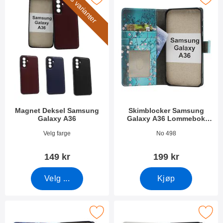
3 varianter
Magnet Deksel Samsung
Skimblocker Samsung
Galaxy A36
Galaxy A36 Lommebok
Deksel Design
Varenummer 52989
Varenummer 52992
Velg farge
No 498
149 kr
199 kr
Velg ...
Kjøp
ocker Samsung Galaxy A36 Lommebok Deksel Design som favor
Merk skimblocker Samsung Galaxy A36 Lomm