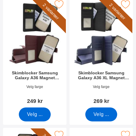
ocker Samsung Galaxy A36 Magnet Lommebok Deksel som favo
Merk skimblocker Samsung Galaxy A36 XL Ma
2 varianter
2 varianter
Skimblocker Samsung
Skimblocker Samsung
Galaxy A36 Magnet
Galaxy A36 XL Magnet
Lommebok Deksel
Lommebok Deksel
Varenummer 52985
Varenummer 52987
Velg farge
Velg farge
249 kr
269 kr
Velg ...
Velg ...
Merk magnet Deksel Samsung Galaxy A36 som favoritt
Merk skimblocker Samsung Galaxy A36 Lomm