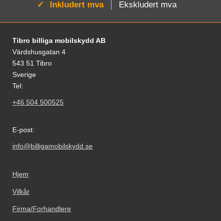
Aktiv:
Inkludert mva
Ekskludert mva
Footer-innhold Blandet informasjon og le
Tibro billiga mobilskydd AB
Värdshusgatan 4
543 51 Tibro
Sverige
Tel:
+46 504 500525
E-post:
info@billigamobilskydd.se
Hjem
Vilkår
Firma/Forhandlere