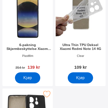
6-pakning
Ultra Thin TPU Deksel
Skjermbeskyttelse Xiaomi
Xiaomi Redmi Note 14 4G
Redmi Note 14 4G
Varenummer 52766
Varenummer 52770
Plastfilm
Clear
ny pris
139 kr
109 kr
gammel pris
354 kr
Kjøp
Kjøp
Merk tPU Deksel Xiaomi Redmi Note 14 4G som favoritt