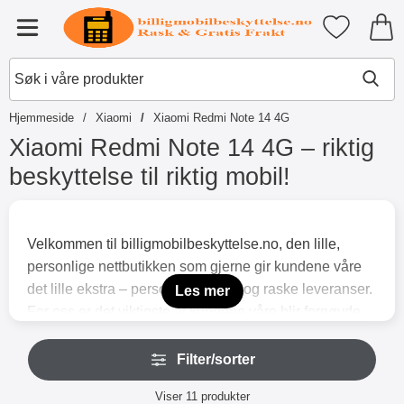
Startsiden for Tibro Billiga Mobil
Mine favori
Meny
Hjemmeside
Xiaomi
Xiaomi Redmi Note 14 4G
Xiaomi Redmi Note 14 4G – riktig
beskyttelse til riktig mobil!
G
å
t
Velkommen til billigmobilbeskyttelse.no, den lille,
i
personlige nettbutikken som gjerne gir kundene våre
l
p
det lille ekstra – personlig service og raske leveranser.
Les mer
r
For oss er det viktigste at kundene våre blir fornøyde
o
og får en god handleopplevelse hos oss.
d
H
u
Her på siden finner du alle våre tilbehør til Xiaomi
Filter/sorter
o
k
p
Redmi Note 14 4G. Alle mobildeksler og
t
Filter/sorter
p
Viser
11
produkter
lommeboketuier er spesialtilpasset for akkurat denne
e