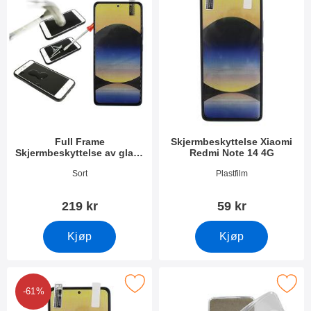
Full Frame
Skjermbeskyttelse Xiaomi
Skjermbeskyttelse av glass
Redmi Note 14 4G
Xiaomi Redmi Note 14 4G
Varenummer 52768
Varenummer 52765
Sort
Plastfilm
219 kr
59 kr
Kjøp
Kjøp
kning Skjermbeskyttelse Xiaomi Redmi Note 14 4G som favorit
Merk ultra Thin TPU Deksel Xiaomi Re
-61%