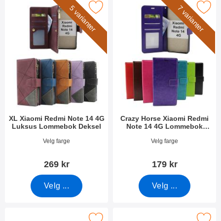
iaomi Redmi Note 14 4G Luksus Lommebok Deksel som favorit
Merk crazy Horse Xiaomi Redmi Note 14 4
5 varianter
7 varianter
XL Xiaomi Redmi Note 14 4G
Crazy Horse Xiaomi Redmi
Luksus Lommebok Deksel
Note 14 4G Lommebok
Deksel
Varenummer 52753
Varenummer 52758
Velg farge
Velg farge
269 kr
179 kr
Velg ...
Velg ...
ermbeskyttelse av glass Xiaomi Redmi Note 14 4G som favoritt
Merk kameraglass Xiaomi Redmi N