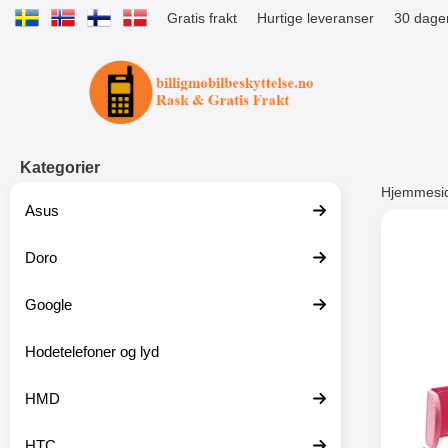
Gratis frakt
Hurtige leveranser
30 dager
Startsiden for Tibro Billiga Mobils
Kategorier
Hjemmesi
Asus
Andre
Doro
Google
-51%
Hodetelefoner og lyd
HMD
HTC