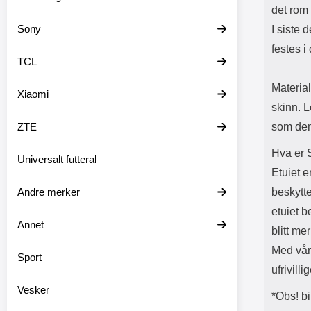
det rom 
Sony
I siste 
festes i
TCL
Material
Xiaomi
skinn. 
ZTE
som den 
Hva er 
Universalt futteral
Etuiet e
Andre merker
beskytte
etuiet 
Annet
blitt me
Med vår
Sport
ufrivill
Vesker
*Obs! bi