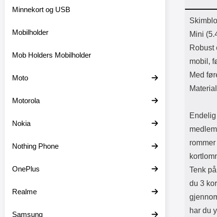
Bl
Minnekort og USB
Batter
Prod
Skimblo
Mobilholder
Mini (5.
Robust 
Mob Holders Mobilholder
mobil, f
Med før
Moto
Materia
Motorola
Endelig 
Nokia
medlems
rommer 
Nothing Phone
kortlomm
OnePlus
Tenk på
du 3 kor
Realme
gjennom
har du y
Samsung