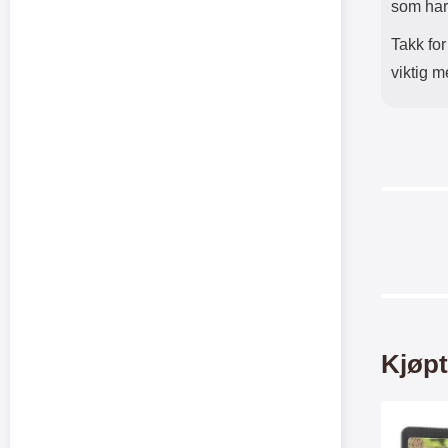
som har 
Takk for
viktig m
Kjøpt
Merk skimblock
Crazy H