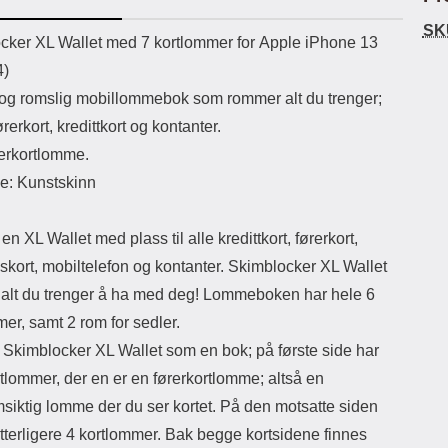
uetooth-versjon: 5.3
skaper et vakkert mønster på utsiden
e
SK
ikassekapasitet: 200 mha
av lommeboken. Innsiden av etuiet
Lo
uktbeskrivelse
cker XL Wallet med 7 kortlommer for Apple iPhone 13
Lyttetid: ca 4 timer
er ensfarget. Etuiet lukkes med en
M
4)
magnetisk klaff. Og selvfølgelig er
det en utskjæring for kameraet på
avma
og romslig mobillommebok som rommer alt du trenger;
baksiden av etuiet, slik at du slipper å
kame
ørerkort, kredittkort og kontanter.
ta ut mobilen når du skal ta bilder. På
tre
midten av etuiet er det en ekstra flik
hver 
erkortlomme.
med 3 kortlommer både foran og bak
Når d
le: Kunstskinn
samt et mindre rom på midten til for
d
eksempel mynter og lignende.
funk
Rommet lukkes med glidelås, men
la
en XL Wallet med plass til alle kredittkort, førerkort,
vær oppmerksom på at dette rommet
ikke er så stort. Og jo mer du putter i
lomm
kort, mobiltelefon og kontanter. Skimblocker XL Wallet
lommeboken, jo tykkere blir den.
wal
alt du trenger å ha med deg! Lommeboken har hele 6
Ekstrafliken har en trykklås slik at du
mo
kan feste fliken foran på
er, samt 2 rom for sedler.
lommeboken. Materiale: PU-skinn og
 Skimblocker XL Wallet som en bok; på første side har
TPU Farge på glidelås: gull
tlommer, der en er en førerkortlomme; altså en
siktig lomme der du ser kortet. På den motsatte siden
tterligere 4 kortlommer. Bak begge kortsidene finnes