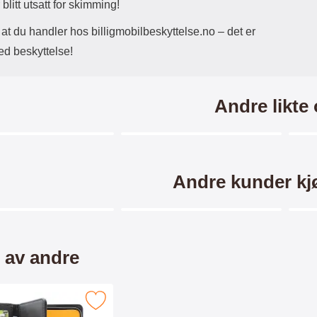
blitt utsatt for skimming!
 at du handler hos billigmobilbeskyttelse.no – det er
ed beskyttelse!
Andre likte
Merkitse blow productListContainer
Merkitse blow productListCo
6 varianter
1 varianter
Andre kunder kj
Merkitse blow productListContainer
Merkitse blow productListCo
 av andre
er iPhone 13 Mini XL Lommebok Deksel som favoritt
orse Wallet iPhone 13
New Standcase Wallet iPhone
F