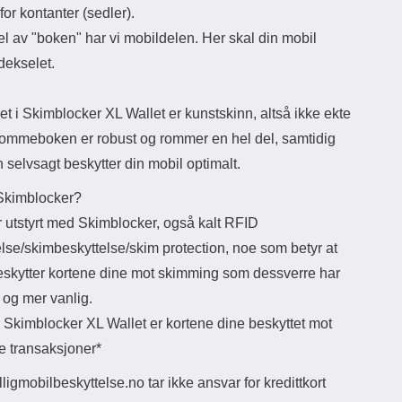
for kontanter (sedler).
del av "boken" har vi mobildelen. Her skal din mobil
 dekselet.
et i Skimblocker XL Wallet er kunstskinn, altså ikke ekte
Lommeboken er robust og rommer en hel del, samtidig
selvsagt beskytter din mobil optimalt.
Skimblocker?
r utstyrt med Skimblocker, også kalt RFID
lse/skimbeskyttelse/skim protection, noe som betyr at
beskytter kortene dine mot skimming som dessverre har
r og mer vanlig.
 Skimblocker XL Wallet er kortene dine beskyttet mot
ige transaksjoner*
lligmobilbeskyttelse.no tar ikke ansvar for kredittkort