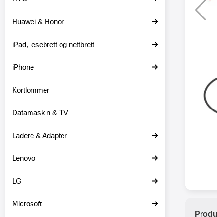
Huawei & Honor
XO trå
iPad, lesebrett og nettbrett
XO-X33 
iPhone
XO-X3
hodetele
medfø
Kortlommer
hodetelef
du ikke m
Datamaskin & TV
en lader
ikke er 
dine er pl
Ladere & Adapter
at
favor
Lenovo
hodetele
seg eller
med mikr
LG
som hands
gir deg 
Microsoft
stabil ti
Produ
batter