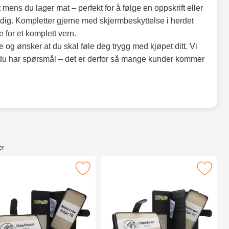
 mens du lager mat – perfekt for å følge en oppskrift eller
idig. Kompletter gjerne med skjermbeskyttelse i herdet
 for et komplett vern.
ce og ønsker at du skal føle deg trygg med kjøpet ditt. Vi
 du har spørsmål – det er derfor så mange kunder kommer
er
bok Deksel som favoritt
ker Motorola Edge 70 Magnet Lommebok Deksel som favoritt
Merk skimblocker Motorola Edge 70 XL Magne