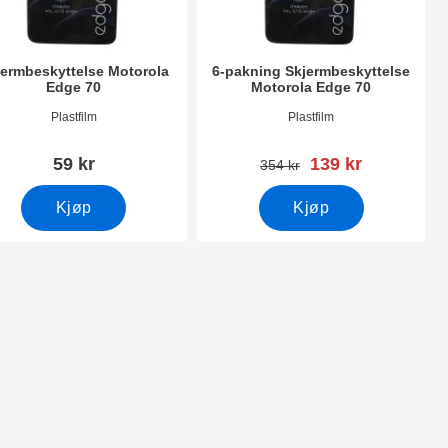
jermbeskyttelse Motorola
6-pakning Skjermbeskyttelse
Edge 70
Motorola Edge 70
nummer 54490
Varenummer 54491
Plastfilm
Plastfilm
ny pris
59 kr
139 kr
gammel pris
354 kr
rdet glass Motorola Edge 70
Kjøp
Kjøp
ge 70 som favoritt