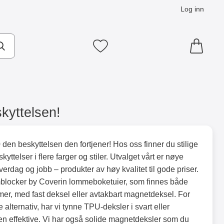
Log inn
Mine favoritter
kyttelsen!
den beskyttelsen den fortjener! Hos oss finner du stilige
yttelser i flere farger og stiler. Utvalget vårt er nøye
verdag og jobb – produkter av høy kvalitet til gode priser.
locker by Coverin lommeboketuier, som finnes både
mer, med fast deksel eller avtakbart magnetdeksel. For
 alternativ, har vi tynne TPU-deksler i svart eller
men effektive. Vi har også solide magnetdeksler som du