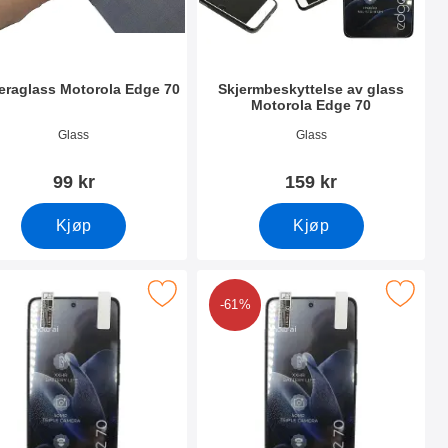
raglass Motorola Edge 70
Skjermbeskyttelse av glass
Motorola Edge 70
nummer 54485
Varenummer 54487
Glass
Glass
99 kr
159 kr
Kjøp
Kjøp
orola Edge 70 som favoritt
 skjermbeskyttelse Motorola Edge 70 som favoritt
Merk 6-pakning Skjermbeskyttelse Moto
-61%