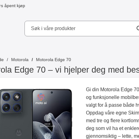
s åpent kjøp
kydd AB
de
Motorola
Motorola Edge 70
ola Edge 70 – vi hjelper deg med bes
Gi din Motorola Edge 70 
og funksjonelle mobilbesk
valgt for å passe både h
Oppdag våre egne Skimb
med tre og flere kortlom
deg som vil ha et enklere
gjennomsiktig – lette, 