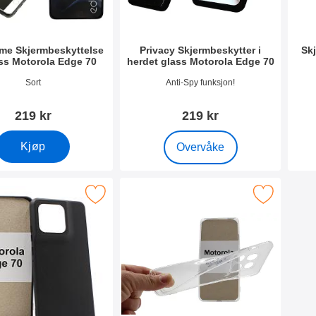
ame Skjermbeskyttelse
Privacy Skjermbeskytter i
Sk
ss Motorola Edge 70
herdet glass Motorola Edge 70
mer 54488
Varenummer 54489
Vare
Sort
Anti-Spy funksjon!
219 kr
219 kr
, Privacy Skjermbeskytter i he
Kjøp
Overvåke
 tPU Deksel Motorola Edge 70 som favoritt
Merk ultra Thin TPU Deksel Motorola Ed