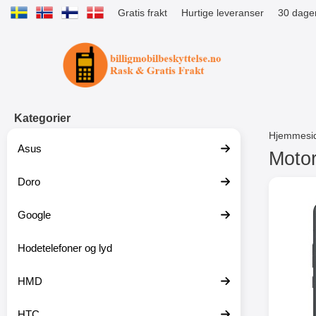
Gratis frakt
Hurtige leveranser
30 dager
Startsiden for Tibro Billiga Mobils
Kategorier
Hjemmesi
Asus
Motor
Doro
G
å
t
Google
i
l
p
Hodetelefoner og lyd
r
o
HMD
d
u
k
HTC