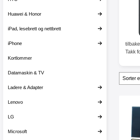
t
e
Huawei & Honor
r
iPad, lesebrett og nettbrett
iPhone
tilbake
Takk f
Kortlommer
Datamaskin & TV
Filter
H
o
p
Ladere & Adapter
p
o
produ
Lenovo
v
Merk skimbloc
e
r
LG
f
i
l
Microsoft
t