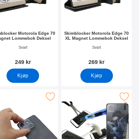
blocker Motorola Edge 70
Skimblocker Motorola Edge 70
gnet Lommebok Deksel
XL Magnet Lommebok Deksel
nummer 54500
Varenummer 54501
Svart
Svart
249 kr
269 kr
Kjøp
Kjøp
 Deksel som favoritt
erk kameraglass Motorola Edge 70 som favoritt
Merk skjermbeskyttelse av glass Motor