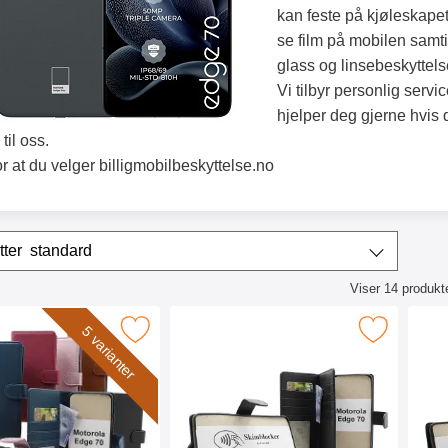
kan feste på kjøleskapet
se film på mobilen samt
glass og linsebeskyttelse
Vi tilbyr personlig servi
hjelper deg gjerne hvis
 til oss.
or at du velger billigmobilbeskyttelse.no
/sorter
Sorter etter
standard
Viser
14
produkt
ktliste
ker Motorola Edge 70 Lommebok Deksel som favoritt
Merk skimblocker Motorola Edge 70 XL Lomme
Merk skimbloc
5 varianter