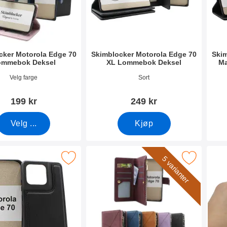
cker Motorola Edge 70
Skimblocker Motorola Edge 70
Skim
ommebok Deksel
XL Lommebok Deksel
Ma
mer 54494
Varenummer 54499
Vare
Velg farge
Sort
199 kr
249 kr
Velg ...
Kjøp
agnet Deksel Motorola Edge 70 som favoritt
Merk xL Motorola Edge 70 Luksus Lommebok
M
5 varianter