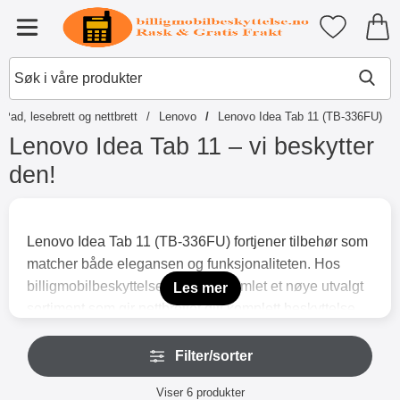
Startsiden for Tibro Billiga Mobil
Mine favori
Meny
IPad, lesebrett og nettbrett
Lenovo
Lenovo Idea Tab 11 (TB-336FU)
Lenovo Idea Tab 11 – vi beskytter
den!
G
å
t
Lenovo Idea Tab 11 (TB-336FU) fortjener tilbehør som
i
matcher både elegansen og funksjonaliteten. Hos
l
p
billigmobilbeskyttelse.no har vi samlet et nøye utvalgt
Les mer
r
sortiment som gir nettbrettet ditt komplett beskyttelse
o
og stil. En skjermbeskyttelse i herdet glass beskytter
d
H
u
mot sprekker og riper, samtidig som følsomheten og
Filter/sorter
o
k
p
den klare overflaten bevares. Våre etuier sørger for at
t
Filter/sorter
p
Viser
6
produkter
nettbrettet ligger trygt i vesken eller på bordet – perfekt
e