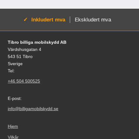
Aktiv:
Inkludert mva
Ekskludert mva
Footer-innhold Blandet informasjon og le
Tibro billiga mobilskydd AB
Värdshusgatan 4
543 51 Tibro
Sverige
Tel:
+46 504 500525
E-post:
info@billigamobilskydd.se
Hjem
Vilkår