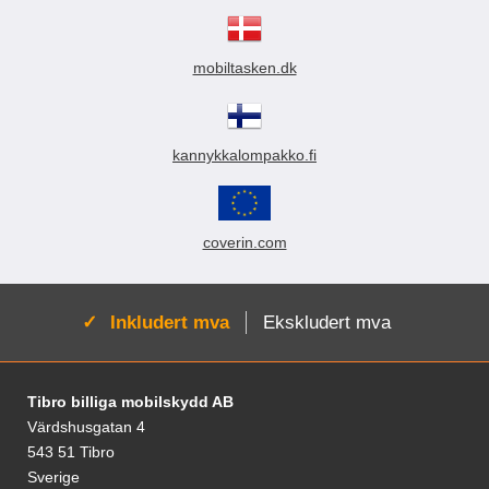
mobiltasken.dk
kannykkalompakko.fi
coverin.com
Aktiv:
Inkludert mva
Ekskludert mva
Footer-innhold Blandet informasjon og le
Tibro billiga mobilskydd AB
Värdshusgatan 4
543 51 Tibro
Sverige