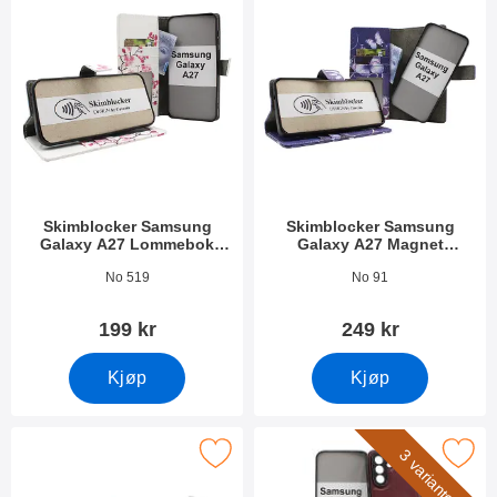
Skimblocker Samsung
Skimblocker Samsung
Galaxy A27 Lommebok
Galaxy A27 Magnet
Deksel Design
Lommebok Deksel Design
Varenummer 55404
Varenummer 55405
No 519
No 91
199 kr
249 kr
Kjøp
Kjøp
er Samsung Galaxy A27 Magnet Lommebok Deksel Design som f
Merk magnet Deksel Samsung Ga
3 varianter