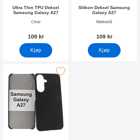
Ultra Thin TPU Deksel
Silikon Deksel Samsung
Samsung Galaxy A27
Galaxy A27
Varenummer 55447
Varenummer 55444
Clear
Mørkeblå
109 kr
109 kr
Kjøp
Kjøp
erk hardcase Deksel Samsung Galaxy A27 som favoritt