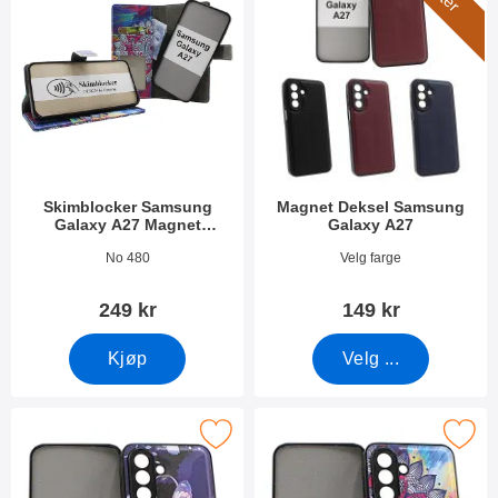
Skimblocker Samsung
Magnet Deksel Samsung
Galaxy A27 Magnet
Galaxy A27
Lommebok Deksel Design
Varenummer 55406
Varenummer 55397
No 480
Velg farge
249 kr
149 kr
Kjøp
Velg ...
Merk magnet Deksel Samsung Galaxy A27 som favoritt
Merk magnet Deksel Samsung Ga