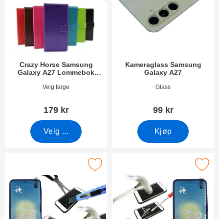
Crazy Horse Samsung
Kameraglass Samsung
Galaxy A27 Lommebok
Galaxy A27
Deksel
Varenummer 55422
Varenummer 55429
Velg farge
Glass
179 kr
99 kr
Velg ...
Kjøp
kjermbeskyttelse av glass Samsung Galaxy A27 som favoritt
Merk full Frame Skjermbeskyttelse av glass