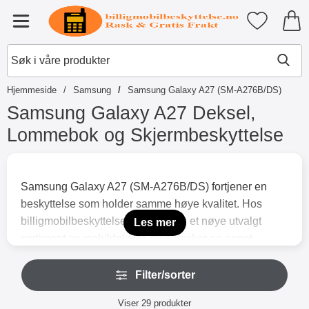
Startsiden for Tibro Billiga Mobil
Mine favori
Meny
Hjemmeside
Samsung
Samsung Galaxy A27 (SM-A276B/DS)
Samsung Galaxy A27 Deksel,
Lommebok og Skjermbeskyttelse
G
å
t
Samsung Galaxy A27 (SM-A276B/DS) fortjener en
i
beskyttelse som holder samme høye kvalitet. Hos
l
p
billigmobilbeskyttelse.no finner du et nøye utvalgt
Les mer
r
sortiment av mobildeksler, mobiltasker og annet
o
tilbehør som beskytter telefonen mot riper, støt og
d
H
u
daglig slitasje – uten å gå på kompromiss med verken
Filter/sorter
o
k
p
funksjon eller design. Vi er ekstra stolte av våre egne
t
Filter/sorter
p
Viser
29
produkter
Skimblocker by Coverin-mobiltasker, som har blitt en
e