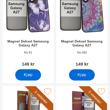
Magnet Deksel Samsung
Magnet Deksel Samsung
Galaxy A27
Galaxy A27
Varenummer 55400
Varenummer 55401
No 91
No 480
149 kr
149 kr
Kjøp
Kjøp
L Samsung Galaxy A27 Luksus Lommebok Deksel som favoritt
Merk samsung Galaxy A27 Luksus Mob
5 varianter
5 varianter