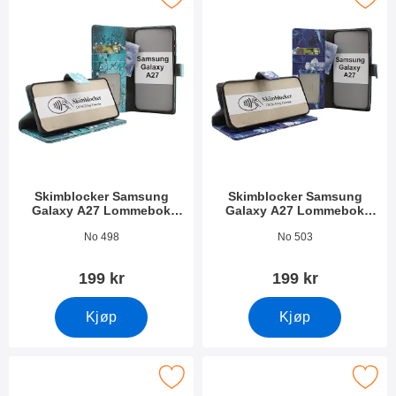
Skimblocker Samsung
Skimblocker Samsung
Galaxy A27 Lommebok
Galaxy A27 Lommebok
Deksel Design
Deksel Design
Varenummer 55402
Varenummer 55403
No 498
No 503
199 kr
199 kr
Kjøp
Kjøp
ocker Samsung Galaxy A27 Lommebok Deksel Design som favor
Merk skimblocker Samsung Galaxy A27 Magnet 