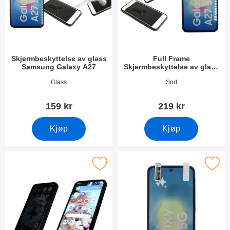
Skjermbeskyttelse av glass
Full Frame
Samsung Galaxy A27
Skjermbeskyttelse av glass
Samsung Galaxy A27
Varenummer 55430
Varenummer 55431
Glass
Sort
159 kr
219 kr
Kjøp
Kjøp
y Skjermbeskytter i herdet glass Samsung Galaxy A27 som favor
Merk skjermbeskyttelse Samsung G