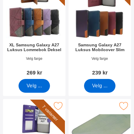
XL Samsung Galaxy A27
Samsung Galaxy A27
Luksus Lommebok Deksel
Luksus Mobilcover Slim
Varenummer 55407
Varenummer 55417
Velg farge
Velg farge
269 kr
239 kr
Velg ...
Velg ...
azy Horse Samsung Galaxy A27 Lommebok Deksel som favoritt
Merk kameraglass Samsung Gal
7 varianter