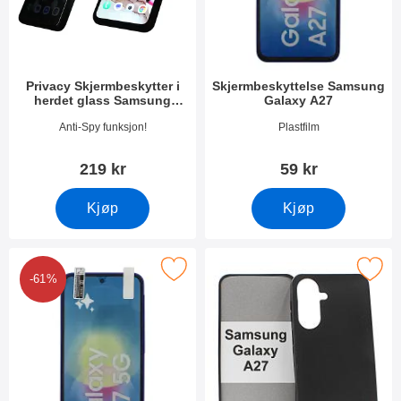
Privacy Skjermbeskytter i
Skjermbeskyttelse Samsung
herdet glass Samsung
Galaxy A27
Galaxy A27
Varenummer 55432
Varenummer 55433
Anti-Spy funksjon!
Plastfilm
219 kr
59 kr
Kjøp
Kjøp
-pakning Skjermbeskyttelse Samsung Galaxy A27 som favoritt
Merk tPU Deksel Samsung Gala
-61%