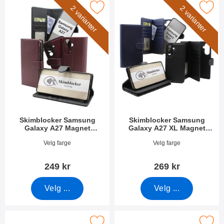
ocker Samsung Galaxy A27 Magnet Lommebok Deksel som favo
Merk skimblocker Samsung Galaxy A27 XL Ma
2 varianter
2 varianter
Skimblocker Samsung
Skimblocker Samsung
Galaxy A27 Magnet
Galaxy A27 XL Magnet
Lommebok Deksel
Lommebok Deksel
Varenummer 55393
Varenummer 55395
Velg farge
Velg farge
249 kr
269 kr
Velg ...
Velg ...
ocker Samsung Galaxy A27 Lommebok Deksel Design som favor
Merk skimblocker Samsung Galaxy A27 Lomm