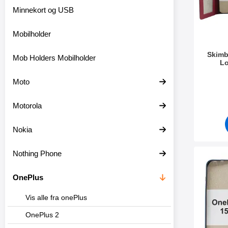
r
Minnekort og USB
e
Mobilholder
Skimb
Mob Holders Mobilholder
L
Varenum
Moto
Motorola
Nokia
Nothing Phone
Merk
OnePlus
Vis alle fra onePlus
OnePlus 2