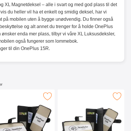
 XL Magnetdeksel – alle i svart og med god plass til det
s du heller vil ha et enkelt og smidig deksel, har vi
nt på mobilen uten å bygge unødvendig. Du finner også
eskyttelse og alt annet du trenger for å holde OnePlus
m ønsker enda mer plass, tilbyr vi våre XL Luksusdeksler,
 mobilen også fungerer som lommebok.
enger til din OnePlus 15R.
er
k Deksel som favoritt
ocker OnePlus 15R Magnet Lommebok Deksel som favoritt
Merk skimblocker OnePlus 15R XL Magnet L