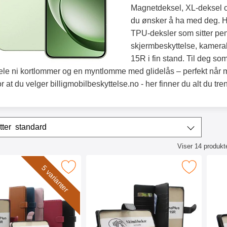
Magnetdeksel, XL-deksel og
du ønsker å ha med deg. Hvi
TPU-deksler som sitter pe
skjermbeskyttelse, kamerab
15R i fin stand. Til deg so
le ni kortlommer og en myntlomme med glidelås – perfekt når
or at du velger billigmobilbeskyttelse.no - her finner du alt du tr
/sorter
Sorter etter
standard
Viser
14
produkt
ktliste
ocker OnePlus 15R Lommebok Deksel som favoritt
Merk skimblocker OnePlus 15R XL Lommebo
Merk skimbl
5 varianter