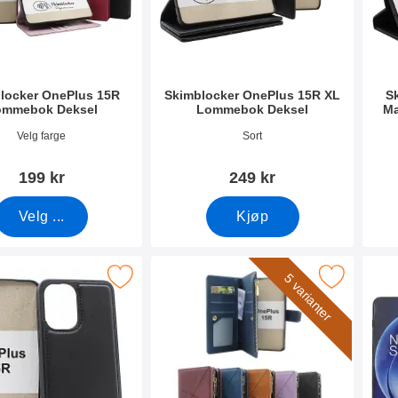
locker OnePlus 15R
Skimblocker OnePlus 15R XL
S
ommebok Deksel
Lommebok Deksel
Ma
mer 54696
Varenummer 54701
Vare
Velg farge
Sort
199 kr
249 kr
Velg ...
Kjøp
 magnet Deksel OnePlus 15R som favoritt
Merk xL OnePlus 15R Luksus Lommebok D
Merk s
5 varianter