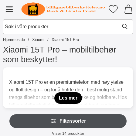
Startsiden for Tibro Billiga Mobil
Mine favori
Meny
Hjemmeside
Xiaomi
Xiaomi 15T Pro
Xiaomi 15T Pro – mobiltilbehør
som beskytter!
G
å
t
Xiaomi 15T Pro er en premiumtelefon med høy ytelse
i
og flott design – og for å holde den i best mulig stand
l
p
trengs tilbehør som både er praktiske og holdbare. Hos
Les mer
r
billigmobilbeskyttelse.no finner du et bredt sortiment
o
tilpasset nettopp Xiaomi 15T Pro, alltid med fokus på
d
H
u
funksjon, stil og trygghet.
Filter/sorter
o
k
p
En av våre favoritter er våre egne Skimblocker Elegant
t
Filter/sorter
p
Viser
14
produkter
by Coverin lommebokdeksler, som finnes i fem flotte
e