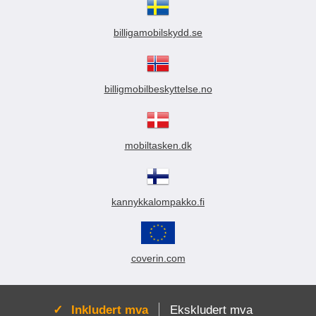
billigamobilskydd.se
billigmobilbeskyttelse.no
mobiltasken.dk
kannykkalompakko.fi
coverin.com
Aktiv:
Inkludert mva
Ekskludert mva