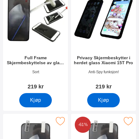
Full Frame
Privacy Skjermbeskytter i
Skjermbeskyttelse av glass
herdet glass Xiaomi 15T Pro
Xiaomi 15T Pro
Varenummer 54371
Varenummer 54373
Sort
Anti-Spy funksjon!
219 kr
219 kr
Kjøp
Kjøp
Merk skjermbeskyttelse Xiaomi 15T Pro som favoritt
Merk 6-pakning Skjermbeskyttelse Xi
-61%