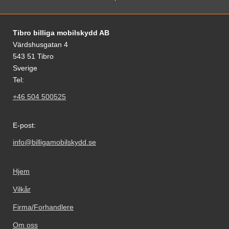
Footer-innhold Blandet informasjon og le
Tibro billiga mobilskydd AB
Värdshusgatan 4
543 51 Tibro
Sverige
Tel:
+46 504 500525
E-post:
info@billigamobilskydd.se
Hjem
Vilkår
Firma/Forhandlere
Om oss