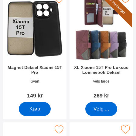
5 varianter
Magnet Deksel Xiaomi 15T
XL Xiaomi 15T Pro Luksus
Pro
Lommebok Deksel
Varenummer 54355
Varenummer 54361
Svart
Velg farge
149 kr
269 kr
Kjøp
Velg ...
Merk kameraglass Xiaomi 15T Pro som favoritt
Merk skjermbeskyttelse av glass Xi