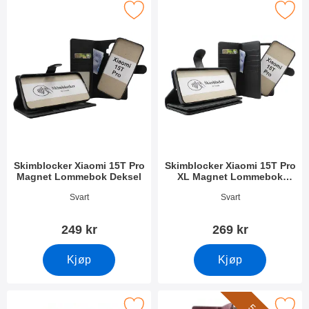
mblocker Xiaomi 15T Pro Magnet Lommebok Deksel som favorit
Merk skimblocker Xiaomi 15T Pro XL Magn
Skimblocker Xiaomi 15T Pro
Skimblocker Xiaomi 15T Pro
Magnet Lommebok Deksel
XL Magnet Lommebok
Deksel
Varenummer 54351
Varenummer 54353
Svart
Svart
249 kr
269 kr
Kjøp
Kjøp
Merk magnet Deksel Xiaomi 15T Pro som favoritt
Merk xL Xiaomi 15T Pro Luksus Lom