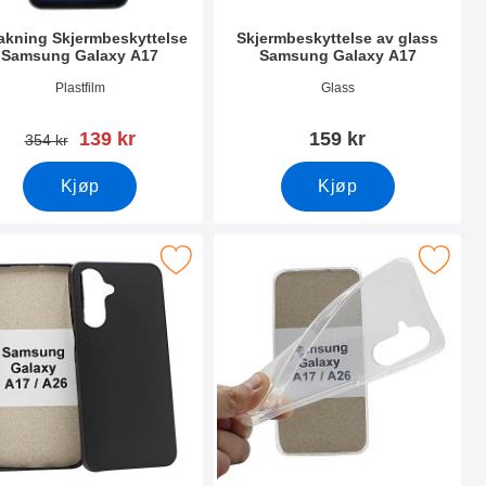
akning Skjermbeskyttelse
Skjermbeskyttelse av glass
Samsung Galaxy A17
Samsung Galaxy A17
nummer 53864
Varenummer 53865
Plastfilm
Glass
ny pris
139 kr
159 kr
gammel pris
354 kr
Kjøp
Kjøp
ung Galaxy A17 som favoritt
rk tPU Deksel Samsung Galaxy A17 som favoritt
Merk ultra Thin TPU Deksel Samsung Gal