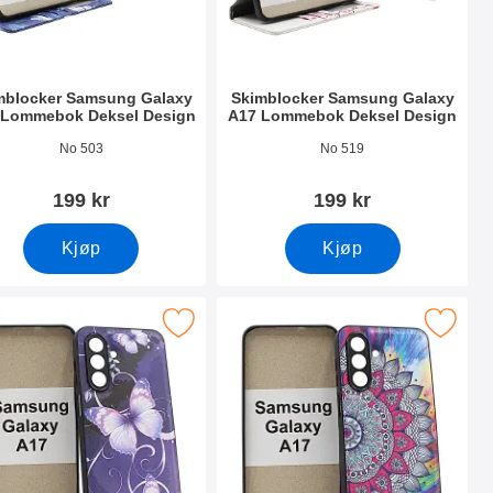
mblocker Samsung Galaxy
Skimblocker Samsung Galaxy
 Lommebok Deksel Design
A17 Lommebok Deksel Design
nummer 53835
Varenummer 53836
No 503
No 519
199 kr
199 kr
Kjøp
Kjøp
bok Deksel Design som favoritt
 magnet Deksel Samsung Galaxy A17 som favoritt
Merk magnet Deksel Samsung Gala