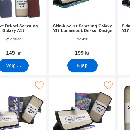
et Deksel Samsung
Skimblocker Samsung Galaxy
Ski
Galaxy A17
A17 Lommebok Deksel Design
A17
mer 53831
Varenummer 53834
Vare
Velg farge
No 498
149 kr
199 kr
Velg ...
Kjøp
ng Galaxy A17 Magnet Lommebok Deksel Design som favoritt
Merk skimblocker Samsung Galaxy A17 Magnet Lomme
Merk