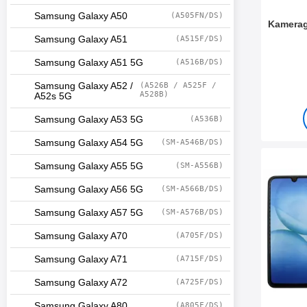
Samsung Galaxy A50
(A505FN/DS)
Kamerag
Samsung Galaxy A51
(A515F/DS)
Varenum
Samsung Galaxy A51 5G
(A516B/DS)
Samsung Galaxy A52 /
(A526B / A525F /
A528B)
A52s 5G
Samsung Galaxy A53 5G
(A536B)
Samsung Galaxy A54 5G
(SM-A546B/DS)
Merk full Frame Skj
Samsung Galaxy A55 5G
(SM-A556B)
Samsung Galaxy A56 5G
(SM-A566B/DS)
Samsung Galaxy A57 5G
(SM-A576B/DS)
Samsung Galaxy A70
(A705F/DS)
Samsung Galaxy A71
(A715F/DS)
Samsung Galaxy A72
(A725F/DS)
Samsung Galaxy A80
(A805F/DS)