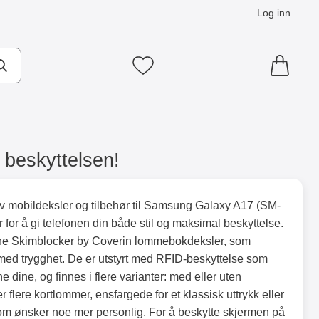
Log inn
Mine favoritter
 beskyttelsen!
av mobildeksler og tilbehør til Samsung Galaxy A17 (SM-
 for å gi telefonen din både stil og maksimal beskyttelse.
gne Skimblocker by Coverin lommebokdeksler, som
 med trygghet. De er utstyrt med RFID-beskyttelse som
 dine, og finnes i flere varianter: med eller uten
 flere kortlommer, ensfargede for et klassisk uttrykk eller
om ønsker noe mer personlig. For å beskytte skjermen på