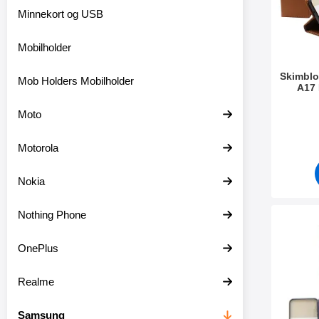
r
Minnekort og USB
e
Mobilholder
Skimblo
Mob Holders Mobilholder
A17
Varenum
Moto
Motorola
Nokia
Nothing Phone
Merk mag
OnePlus
Realme
Samsung