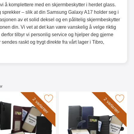
vi å komplettere med en skjermbeskytter i herdet glass.
og sprekker – slik at din Samsung Galaxy A17 holder seg i
sjonen av et solid deksel og en pålitelig skjermbeskytter
fonen din. Vi vet at det kan være vanskelig å velge riktig
 derfor tilbyr vi personlig service og hjelper deg gjerne
endes raskt og trygt direkte fra vårt lager i Tibro,
er
ebok Deksel som favoritt
r Samsung Galaxy A17 Magnet Lommebok Deksel som favoritt
Merk skimblocker Samsung Galaxy A17 XL Magn
2 varianter
2 varianter