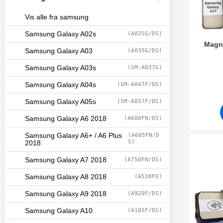
Vis alle fra samsung
Samsung Galaxy A02s
(A025G/DS)
Magn
Samsung Galaxy A03
(A035G/DS)
Varenum
Samsung Galaxy A03s
(SM-A037G)
Samsung Galaxy A04s
(SM-A047F/DS)
Samsung Galaxy A05s
(SM-A057F/DS)
Samsung Galaxy A6 2018
(A600FN/DS)
Samsung Galaxy A6+ / A6 Plus
(A605FN/D
S)
2018
Merk skimblocker Samsu
Samsung Galaxy A7 2018
(A750FN/DS)
Samsung Galaxy A8 2018
(A530FD)
Samsung Galaxy A9 2018
(A920F/DS)
Samsung Galaxy A10
(A105F/DS)