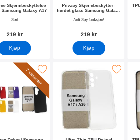
ame Skjermbeskyttelse
Privacy Skjermbeskytter i
TPU
s Samsung Galaxy A17
herdet glass Samsung Galaxy
A17
mer 53866
Varenummer 53867
Vare
Sort
Anti-Spy funksjon!
219 kr
219 kr
Kjøp
Kjøp
dcase Deksel Samsung Galaxy A17 som favoritt
Merk ultra Thin TPU Deksel Samsung Galaxy 
Merk 
7 varianter
ase Deksel Samsung
Ultra Thin TPU Deksel
TPU