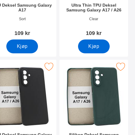
 Deksel Samsung Galaxy
Ultra Thin TPU Deksel
A17
Samsung Galaxy A17 / A26
nummer 53868
Varenummer 53869
Sort
Clear
109 kr
109 kr
Kjøp
Kjøp
A17 / A26 som favoritt
tPU Deksel Samsung Galaxy A17 / A26 som favoritt
Merk silikon Deksel Samsung Galaxy 
 Deksel Samsung Galaxy
Silikon Deksel Samsung