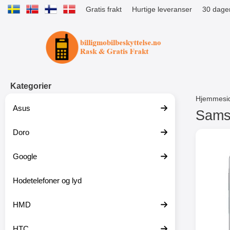
Gratis frakt
Hurtige leveranser
30 dager
Startsiden for Tibro Billiga Mobils
Kategorier
Hjemmesi
Asus
Samsu
Doro
G
å
t
Google
i
l
p
Hodetelefoner og lyd
r
o
HMD
d
u
k
HTC