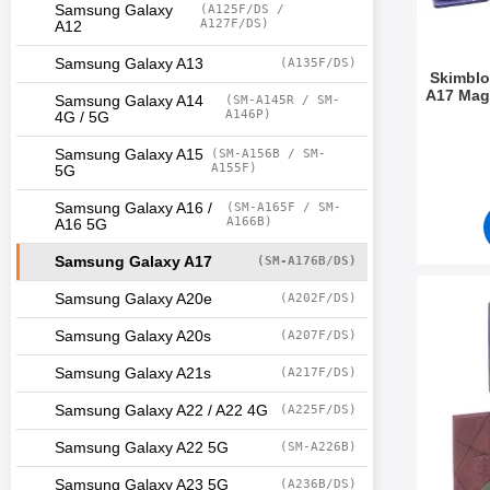
Samsung Galaxy
(A125F/DS /
A127F/DS)
A12
Samsung Galaxy A13
(A135F/DS)
Skimblo
A17 Mag
Samsung Galaxy A14
(SM-A145R / SM-
A146P)
4G / 5G
Varenum
Samsung Galaxy A15
(SM-A156B / SM-
A155F)
5G
Samsung Galaxy A16 /
(SM-A165F / SM-
A166B)
A16 5G
Samsung Galaxy A17
(SM-A176B/DS)
Samsung Galaxy A20e
(A202F/DS)
Merk xL Samsun
Samsung Galaxy A20s
(A207F/DS)
Samsung Galaxy A21s
(A217F/DS)
Samsung Galaxy A22 / A22 4G
(A225F/DS)
Samsung Galaxy A22 5G
(SM-A226B)
Samsung Galaxy A23 5G
(A236B/DS)