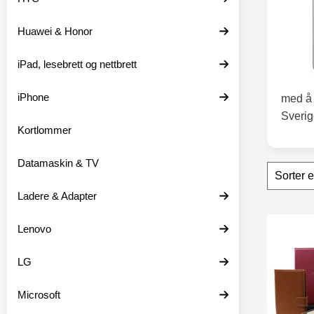
t
e
Huawei & Honor
r
iPad, lesebrett og nettbrett
iPhone
med å 
Sverig
Kortlommer
Datamaskin & TV
Filter
H
o
p
Ladere & Adapter
p
o
produ
Lenovo
v
Merk skimblocke
e
r
LG
f
i
l
Microsoft
t