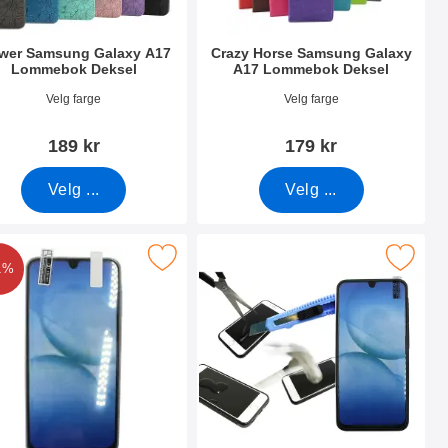
wer Samsung Galaxy A17
Crazy Horse Samsung Galaxy
Lommebok Deksel
A17 Lommebok Deksel
nummer 53849
Varenummer 53855
Velg farge
Velg farge
189 kr
179 kr
Velg ...
Velg ...
 A17 som favoritt
ing Skjermbeskyttelse Samsung Galaxy A17 som favoritt
Merk skjermbeskyttelse av glass Samsun
1%