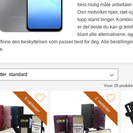
best mulig måte anbefaler 
Den motvirker riper, støt 
topp stand lenger. Kombina
er det beste du kan gi tele
blant alle alternativene, og
finne den beskyttelsen som passer best for deg. Alle bestillinger s
e.
/sorter
Sorter etter
standard
Viser
29
produkt
ktliste
r Samsung Galaxy A17 Lommebok Deksel som favoritt
Merk skimblocker Samsung Galaxy A17 XL Lomm
Merk skimblocke
5 varianter
2 varianter