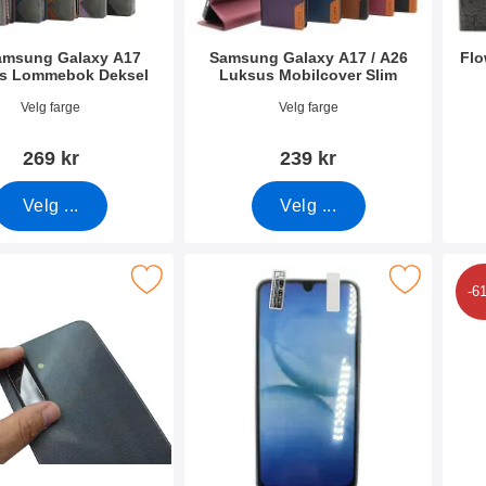
amsung Galaxy A17
Samsung Galaxy A17 / A26
Flo
s Lommebok Deksel
Luksus Mobilcover Slim
mer 53841
Varenummer 55304
Vare
Velg farge
Velg farge
269 kr
239 kr
Velg ...
Velg ...
meraglass Samsung Galaxy A17 som favoritt
Merk skjermbeskyttelse Samsung Galaxy
Merk 6-pakn
-6