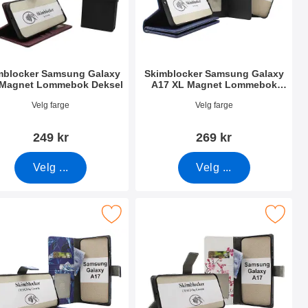
mblocker Samsung Galaxy
Skimblocker Samsung Galaxy
 Magnet Lommebok Deksel
A17 XL Magnet Lommebok
Deksel
nummer 53827
Varenummer 53829
Velg farge
Velg farge
249 kr
269 kr
Velg ...
Velg ...
Deksel Design som favoritt
r Samsung Galaxy A17 Lommebok Deksel Design som favoritt
Merk skimblocker Samsung Galaxy A17 Lomme