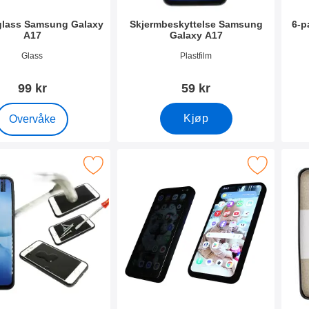
lass Samsung Galaxy
Skjermbeskyttelse Samsung
6-p
A17
Galaxy A17
mer 53862
Varenummer 53863
Vare
Glass
Plastfilm
99 kr
59 kr
, Kameraglass Samsung Galaxy A17
Kjøp
Overvåke
ermbeskyttelse av glass Samsung Galaxy A17 som favoritt
Merk privacy Skjermbeskytter i herdet glass Sams
Me