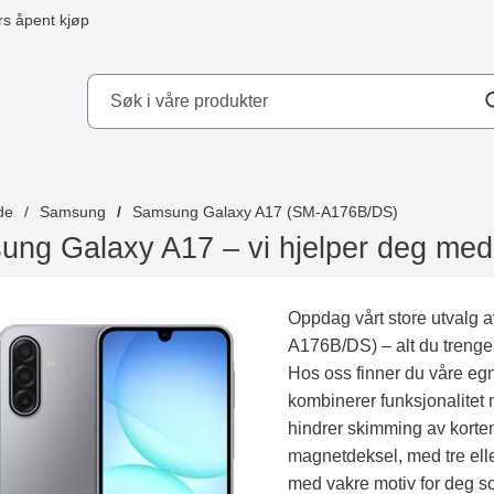
s åpent kjøp
kydd AB
de
Samsung
Samsung Galaxy A17 (SM-A176B/DS)
ng Galaxy A17 – vi hjelper deg med
Oppdag vårt store utvalg 
A176B/DS) – alt du trenger
Hos oss finner du våre e
kombinerer funksjonalitet
hindrer skimming av kortene
magnetdeksel, med tre eller
med vakre motiv for deg s