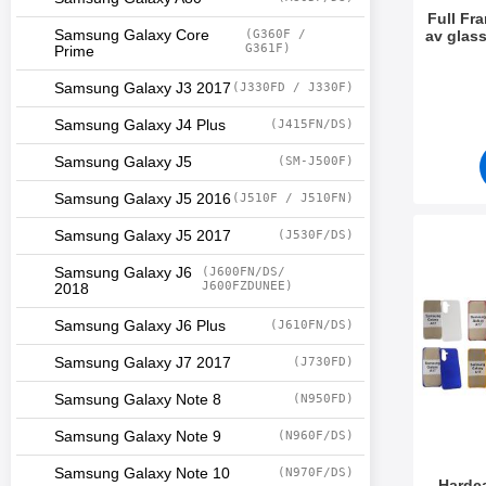
Full Fr
Samsung Galaxy Core
(G360F /
av glas
G361F)
Prime
Varenum
Samsung Galaxy J3 2017
(J330FD / J330F)
Samsung Galaxy J4 Plus
(J415FN/DS)
Samsung Galaxy J5
(SM-J500F)
Samsung Galaxy J5 2016
(J510F / J510FN)
Samsung Galaxy J5 2017
(J530F/DS)
Merk har
Samsung Galaxy J6
(J600FN/DS/
J600FZDUNEE)
2018
Samsung Galaxy J6 Plus
(J610FN/DS)
Samsung Galaxy J7 2017
(J730FD)
Samsung Galaxy Note 8
(N950FD)
Samsung Galaxy Note 9
(N960F/DS)
Samsung Galaxy Note 10
(N970F/DS)
Hardc