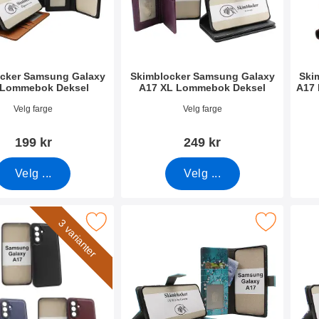
cker Samsung Galaxy
Skimblocker Samsung Galaxy
Ski
 Lommebok Deksel
A17 XL Lommebok Deksel
A17
mer 53820
Varenummer 53825
Vare
Velg farge
Velg farge
199 kr
249 kr
Velg ...
Velg ...
net Deksel Samsung Galaxy A17 som favoritt
Merk skimblocker Samsung Galaxy A17 Lommebok 
Merk skimblocke
3 varianter