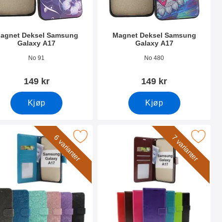
agnet Deksel Samsung
Magnet Deksel Samsung
Galaxy A17
Galaxy A17
nummer 53839
Varenummer 53840
No 91
No 480
149 kr
149 kr
Kjøp
Kjøp
cover Slim som favoritt
er Samsung Galaxy A17 Lommebok Deksel som favoritt
Merk crazy Horse Samsung Galaxy A17 Lo
6 varianter
7 varianter