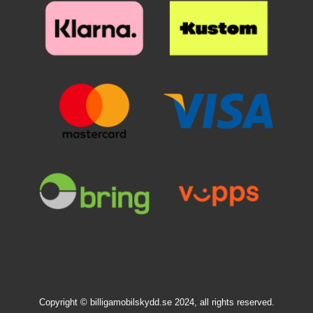
herdet glass. Med en slik blir
i flere farger. For noen modeller
lesebrettet ditt optimalt beskyttet i
kan det likevel forekomme at vi
sitt 360-etui. 360-etuiet finnes ofte
bare har en farge på lager.
i flere farger. For noen modeller
kan det likevel forekomme at vi
bare har en farge på lager.
Copyright © billigamobilskydd.se 2024, all rights reserved.