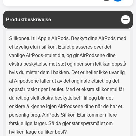
Lyttetid: ca 4 timer
med en karabinkrok, slik at det
enkelt kan festes til vesken eller
beltet ditt. Etuiet har til og med en
L
Produktbeskrivelse
åpning nederst slik at du kan lade
u
dine Apple AirPods Pro. Dermed
k
trenger du heller ikke ta
Produktbeskrivelse
k
AirPodsene dine ut av etuiet når
Silikonetui til Apple AirPods. Beskytt dine AirPods med
du skal lade dem. Knappene på
et tøyelig etui i silikon. Etuiet plasseres over det
baksiden kan også betjenes
gjennom etuiet. Materiale: Silikon
vanlige AirPods-etuiet ditt, og gir AirPodsene dine
(mykt)
ekstra beskyttelse mot støt og riper som lett kan oppstå
hvis du mister dem i bakken. Det er heller ikke uvanlig
at Airpodsene faller ut av det originale etuiet, og det
oppstår raskt riper i etuiet. Med et ekstra silikonetui får
du rett og slett ekstra beskyttelse! I tillegg blir det
enklere å kjenne igjen AirPodsene dine når de har et
personlig preg. AirPods Silikon Etui kommer i flere
forskjellige farger. Så da gjenstår spørsmålet om
hvilken farge du liker best?