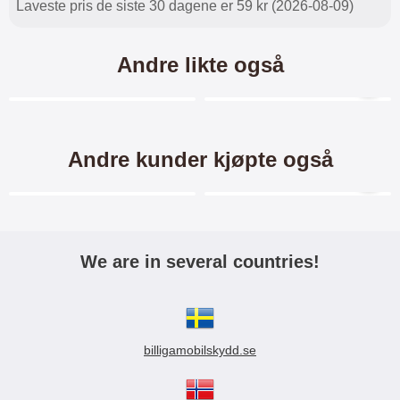
Laveste pris de siste 30 dagene er 59 kr (2026-08-09)
Andre likte også
Merkitse blow productListContainer
Merkitse blow productL
-54%
Andre kunder kjøpte også
11 varianter
11 varianter
Merkitse blow productListContainer
Merkitse blow productL
We are in several countries!
Hoco Adapter 2in1
Auxkabel / Audio Cable 3.5
mm
billigamobilskydd.se
Baseus Adapter 2in1 Lightning til
Auxkabel / Audio Cable 3.5 mm
Lightning & Aux 3,5 mm
Black 1 Meter
Lightning-adapter med både Aux