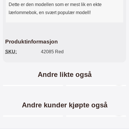
Til forskjell fra skjermbeskyttelse
Dette er den modellen som er mest lik en ekte
av plastfilm er denne
lærlommebok, en svært populær modell!
skjermbeskyttelsen superenkel å
montere/påføre på skjermen. Når
du har passet på at skjermen din
er ren og støvfri, ja, da er jobben
nesten gjort! Skjermbeskyttelsen
flyter mer eller mindre utover
Produktinformasjon
skjermen av seg selv. Enkelt og
effektivt. Helt enkelt en billig og
SKU:
42085 Red
god beskyttelse for skjermen din!
Andre likte også
Merkitse blow productListContainer
Merkitse blow productL
2 varianter
Andre kunder kjøpte også
Merkitse blow productListContainer
Merkitse blow productL