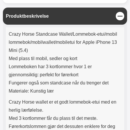
Lyttetid: ca 4 timer
sterkere enn vanlig PET-film. Selv
ikke skarpe gjenstander som
kniver og nøkler vil lage riper i
L
Produktbeskrivelse
glasset like lett. Med denne
u
skjermbeskytteren i herdet glass
k
Produktbeskrivelse
får du ingen bobler på omslaget.
k
Crazy Horse Standcase Wallet/Lommebok-etui/mobil
Skjermbeskytteren er også lett å
påføre. Renseklut, støvfjerning og
lommebok/mobilwallet/mobiletui for Apple iPhone 13
pusseklut følger med. Leveres i
Mini (5.4)
emballasje Slik monteres glasset
på skjermen! Pass på at skjermen
Med plass til mobil, sedler og kort
er skikkelig rengjort før påføring
Lommeboken har 3 kortlommer hvor 1 er
av skjermbeskytteren. Spritserviett
og pusseklut følger med. Bruk
gjennomsiktig: perfekt for førerkort
også gjerne en klistrelapp for å
Fungerer også som standcase når du trenger det
fjerne det siste støvet. Det lønner
Materiale: Kunstig lær
seg å legge litt ekstra innsats i
rengjøringen; er det bare ett
Crazy Horse wallet er et godt lommebok-etui med en
enkelt støvkorn igjen på skjermen,
vil dette være godt synlig
herlig lærfølelse.
gjennom glasset. Fjern
Med 3 kortlommer får du plass til det meste.
beskyttelsesfilmen og legg
glasset over skjermen. Tilpass
Førerkortslommen gjør det dessuten enklere for deg
nøyaktig hvor du ønsker