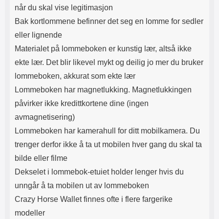
når du skal vise legitimasjon
beskyttelsen før du slipper den.
Når glasset er der du vil ha det,
Bak kortlommene befinner det seg en lomme for sedler
slipper du det forsiktig ned på
eller lignende
skjermen. Ikke gni. Når du har
sluppet glasset ser du hvordan
Materialet på lommeboken er kunstig lær, altså ikke
det "flyter utover" skjermen av seg
ekte lær. Det blir likevel mykt og deilig jo mer du bruker
selv. Eventuelle luftbobler gnis ut
mot kanten med f.eks. et
lommeboken, akkurat som ekte lær
kredittkort. Mindre luftbobler kan
Lommeboken har magnetlukking. Magnetlukkingen
forsvinne av seg selv innen 24
timer. Nå har skjermen din den
påvirker ikke kredittkortene dine (ingen
beste beskyttelsen du kan tenke
avmagnetisering)
deg! Det kan lønne seg å legge litt
ekstra i akkurat
Lommeboken har kamerahull for ditt mobilkamera. Du
skjermbeskyttelsen. Denne
trenger derfor ikke å ta ut mobilen hver gang du skal ta
skjermbeskyttelsen av herdet
glass/Skjermbeskyttelse av glass
bilde eller filme
beskytter skjermen din effektivt
Dekselet i lommebok-etuiet holder lenger hvis du
mot riper og vann. Selv om du
skulle miste enheten din og
unngår å ta mobilen ut av lommeboken
glasset skulle sprekke - ja, da kan
Crazy Horse Wallet finnes ofte i flere fargerike
du sannelig glede deg over at
modeller
beskyttelsen reddet skjermen din!