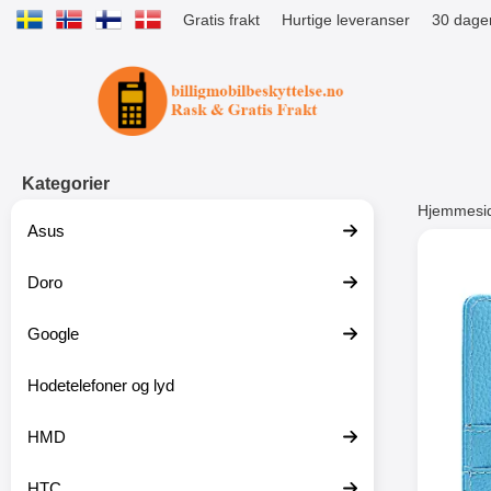
Gratis frakt
Hurtige leveranser
30 dager
Startsiden for Tibro Billiga Mobils
Kategorier
Hjemmesi
Asus
Andre
Doro
Google
-51%
Hodetelefoner og lyd
HMD
HTC