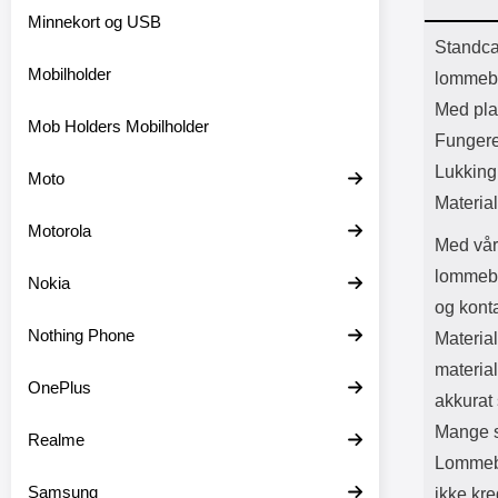
Bl
Minnekort og USB
Batter
Prod
Standca
Mobilholder
lommebo
Med plas
Mob Holders Mobilholder
Fungere
Lukkin
Moto
Material
Motorola
Med vår
lommebok
Nokia
og konta
Nothing Phone
Material
material
OnePlus
akkurat
Mange s
Realme
Lommebo
Samsung
ikke kre