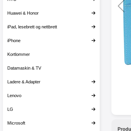
Huawei & Honor
XO trå
iPad, lesebrett og nettbrett
XO-X33 
iPhone
XO-X3
hodetele
medfø
Kortlommer
hodetelef
du ikke m
Datamaskin & TV
en lader
ikke er 
dine er pl
Ladere & Adapter
at
favor
Lenovo
hodetele
seg eller
med mikr
LG
som hands
gir deg 
Microsoft
stabil ti
Produ
batter