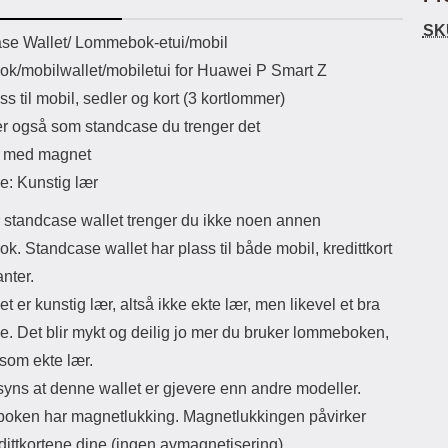
uetooth-versjon: 5.3
nøkler vil ikke lage riper i glasset like
med 
SK
ikassekapasitet: 200 mha
lett. Med denne skjermbeskyttelsen i
den 
uktbeskrivelse
se Wallet/ Lommebok-etui/mobil
Lyttetid: ca 4 timer
herdet glass får du ingen bobler i
bes
k/mobilwallet/mobiletui for Huawei P Smart Z
beskyttelsen. Renseklut, støvfjerning
n
og pusseklut følger med. Leveres i
s
s til mobil, sedler og kort (3 kortlommer)
emballasje Slik monteres glasset på
pre
r også som standcase du trenger det
skjermen! OBS! Denne
skjermbeskyttelsen kan være litt
g med magnet
vanskelig å montere. Pass på å være
g
e: Kunstig lær
EKSTRA NØYE når du monterer
mi
glasset! Pass på at skjermen er
ødel
 standcase wallet trenger du ikke noen annen
ordentlig rengjort før du monterer
se ut
skjermbeskyttelsen. Spritserviett og
ikke
. Standcase wallet har plass til både mobil, kredittkort
pusseklut følger med. Bruk gjerne en
bå
nter.
klistrelapp for å få bort det siste
for
støvet. Det lønner seg å legge litt
et er kunstig lær, altså ikke ekte lær, men likevel et bra
ekstra i rengjøringen; er det bare ett
skj
e. Det blir mykt og deilig jo mer du bruker lommeboken,
støvkorn igjen på skjermen, kommer
dette til å vises tydelig gjennom
 som ekte lær.
glasset. Ta bort beskyttelsesfilmen og
yns at denne wallet er gjevere enn andre modeller.
plasser glasset over skjermen.
Tilpass nøyaktig hvor du ønsker
ken har magnetlukking. Magnetlukkingen påvirker
beskyttelsen før du slipper den. Når
dittkortene dine (ingen avmagnetisering).