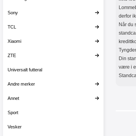
Lommebo
Sony
derfor i
Når du s
TCL
standca
Xiaomi
kredittk
Tyngden
ZTE
Din stan
være i e
Universalt futteral
Standcas
Andre merker
Annet
Sport
-33%
Vesker